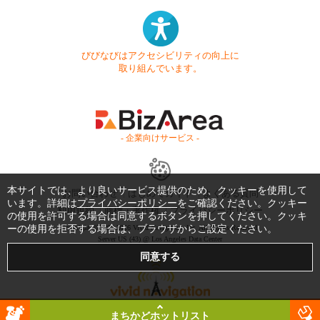
びびなびはアクセシビリティの向上に
取り組んでいます。
- 企業向けサービス -
本サイトでは、より良いサービス提供のため、クッキーを使用して
お問い合わせ
はじめてガイド
よくある質問
います。詳細は
プライバシーポリシー
をご確認ください。クッキー
利用規約
商標・著作権
プライバシーポリシー
の使用を許可する場合は同意するボタンを押してください。クッキ
ーの使用を拒否する場合は、ブラウザからご設定ください。
Copyright © 1999-2026 Vivid Navigation, Inc. All Rights Reserved.
Server US (43) @ Los Angeles Data Center
まちかどホットリスト