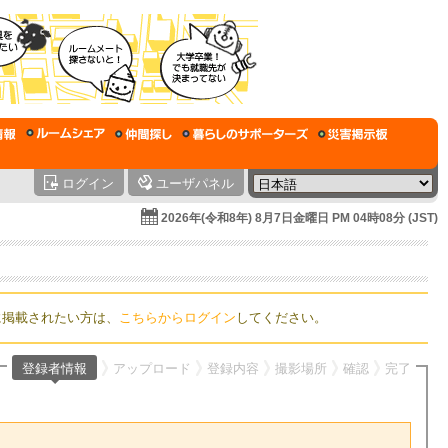
ログイン
ユーザパネル
2026年(令和8年) 8月7日金曜日 PM 04時08分 (JST)
に掲載されたい方は、
こちらからログイン
してください。
登録者情報
アップロード
登録内容
撮影場所
確認
完了