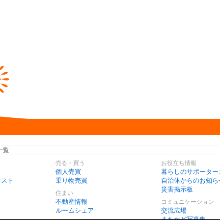
一覧
売る・買う
お役立ち情報
個人売買
暮らしのサポーター
リスト
乗り物売買
自治体からのお知ら
災害掲示板
住まい
不動産情報
コミュニケーション
ルームシェア
交流広場
まちかど写真集