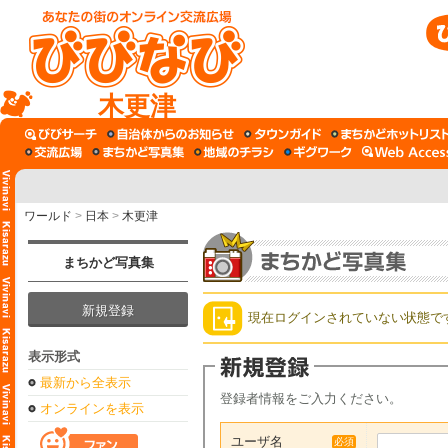
木更津
ワールド
>
日本
>
木更津
まちかど写真集
新規登録
現在ログインされていない状態で
表示形式
最新から全表示
登録者情報をご入力ください。
オンラインを表示
ユーザ名
必須