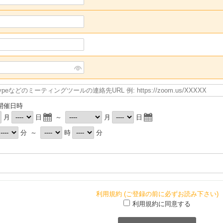
開催日時
月
日
～
月
日
分
～
時
分
利用規約 (ご登録の前に必ずお読み下さい)
利用規約に同意する