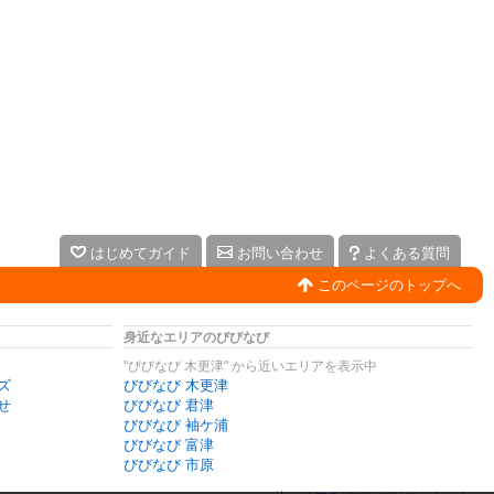
はじめてガイド
お問い合わせ
よくある質問
このページのトップへ
身近なエリアのびびなび
"びびなび 木更津" から近いエリアを表示中
ズ
びびなび 木更津
せ
びびなび 君津
びびなび 袖ケ浦
びびなび 富津
びびなび 市原