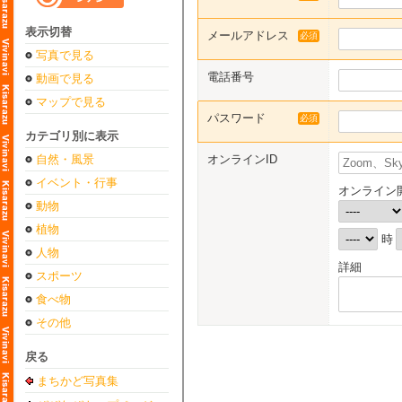
表示切替
メールアドレス
必須
写真で見る
電話番号
動画で見る
マップで見る
パスワード
必須
カテゴリ別に表示
自然・風景
オンラインID
イベント・行事
オンライン
動物
植物
時
人物
詳細
スポーツ
食べ物
その他
戻る
まちかど写真集