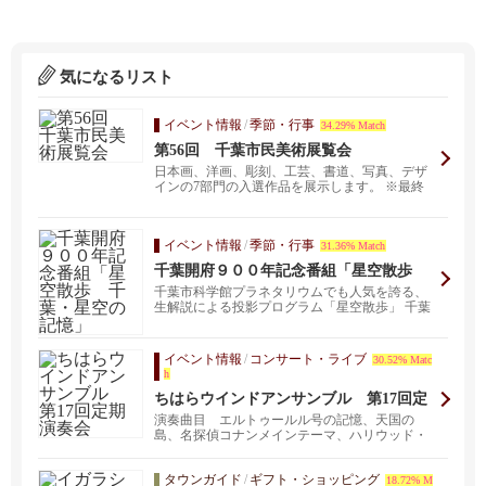
気になるリスト
イベント情報
/
季節・行事
34.29% Match
第56回 千葉市民美術展覧会
日本画、洋画、彫刻、工芸、書道、写真、デザ
インの7部門の入選作品を展示します。 ※最終
日は16：00...
イベント情報
/
季節・行事
31.36% Match
千葉開府９００年記念番組「星空散歩
千葉・星空の記憶」
千葉市科学館プラネタリウムでも人気を誇る、
生解説による投影プログラム「星空散歩」 千葉
開府９００年...
イベント情報
/
コンサート・ライブ
30.52% Matc
h
ちはらウインドアンサンブル 第17回定
期演奏会
演奏曲目 エルトゥールル号の記憶、天国の
島、名探偵コナンメインテーマ、ハリウッド・
マイルストーンズ他...
タウンガイド
/
ギフト・ショッピング
18.72% M