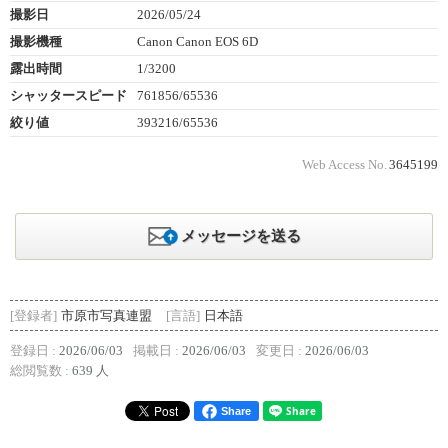
撮影日
2026/05/24
撮影機種
Canon Canon EOS 6D
露出時間
1/3200
シャッタースピード
761856/65536
絞り値
393216/65536
Web Access No.
3645199
メッセージを送る
[登録者]
市原市写真連盟
[言語]
日本語
登録日 :
2026/06/03
掲載日 :
2026/06/03
変更日 :
2026/06/03
総閲覧数 :
639 人
Share