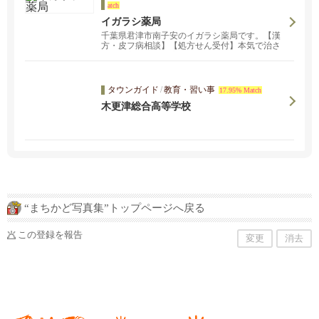
atch
イガラシ薬局
千葉県君津市南子安のイガラシ薬局です。【漢
方・皮フ病相談】【処方せん受付】本気で治さ
れたい方、ぜひ一度ご相談ください。
タウンガイド
/
教育・習い事
17.95% Match
木更津総合高等学校
“まちかど写真集”トップページへ戻る
この登録を報告
変更
消去