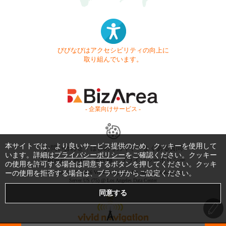
びびなびはアクセシビリティの向上に
取り組んでいます。
- 企業向けサービス -
本サイトでは、より良いサービス提供のため、クッキーを使用して
お問い合わせ
はじめてガイド
よくある質問
います。詳細は
プライバシーポリシー
をご確認ください。クッキー
利用規約
商標・著作権
プライバシーポリシー
の使用を許可する場合は同意するボタンを押してください。クッキ
Copyright © 1999-2026 Vivid Navigation, Inc. All Rights Reserved.
ーの使用を拒否する場合は、ブラウザからご設定ください。
Server US (75) @ Los Angeles Data Center