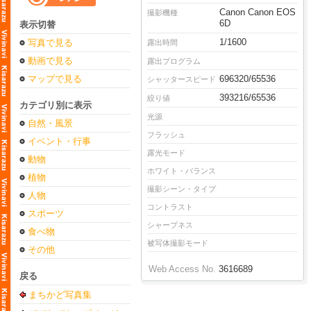
Canon Canon EOS
撮影機種
6D
表示切替
1/1600
写真で見る
露出時間
動画で見る
露出プログラム
マップで見る
696320/65536
シャッタースピード
393216/65536
絞り値
カテゴリ別に表示
光源
自然・風景
フラッシュ
イベント・行事
露光モード
動物
ホワイト・バランス
植物
撮影シーン・タイプ
人物
コントラスト
スポーツ
シャープネス
食べ物
被写体撮影モード
その他
Web Access No.
3616689
戻る
まちかど写真集