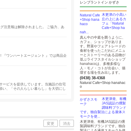
レンブラントイン かずさ
木更津の小高い
丘の上にあるカ
フェ「Natural
ッグ注意報は解除されました。 ご協力、あ
Cafe+Shop ha
nah...
真ん中の中庭を囲うように、
カフェ、ショップがありま
す。野菜やフェアトレードの
食材を使ったこだわにメニュ
ーとストーリーのある品物が
！『ワンハートエージェント 』では商品企
並ぶライフスタイルショップ
hanahacoは、多種多様な
人・モノ・コトが出会い、循
環する場を生み出します。
(0438) 38-4368
Natural Cafe+Shop hanahac
サービスを提供しています。当施設の住宅
o
添い、「その人らしい暮らし」を大切にし
、生活保護を受けている方、身寄りのない方
心して過ごせる環境づくりを心がけていま
木更津発、有機
JAS認証の燻製
調味料ブランド
です。独自製法による液体ス
モークを使...
木更津発、有機JAS認証の燻
変更
消去
製調味料ブランドです。独自
製法による液体スモークを使