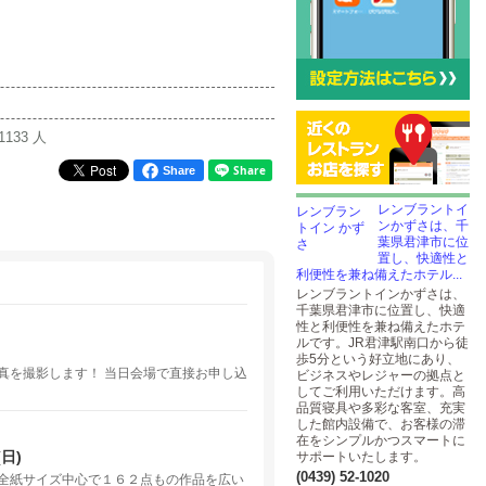
1133 人
Share
レンブラントイ
ンかずさは、千
葉県君津市に位
置し、快適性と
利便性を兼ね備えたホテル...
レンブラントインかずさは、
千葉県君津市に位置し、快適
性と利便性を兼ね備えたホテ
ルです。JR君津駅南口から徒
歩5分という好立地にあり、
真を撮影します！ 当日会場で直接お申し込
ビジネスやレジャーの拠点と
してご利用いただけます。高
品質寝具や多彩な客室、充実
した館内設備で、お客様の滞
在をシンプルかつスマートに
日)
サポートいたします。
(0439) 52-1020
全紙サイズ中心で１６２点もの作品を広い