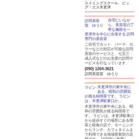
スイミングスクール ビッ
グ・エス木更津
自宅にいなが
ら、美容室の丁
寧な施術を―
君津市を中心に出張する 訪問
専門の美容室
ご自宅でカット、パーマ、カ
ラーなどの対応が可能な訪問
美容のサービスと、七五三・
成人式などのお支度の訪問サ
ービスを行なっています。
(090) 1264-3621
訪問美容室 ゆうり
木更津市の東中央に
ある、昭和の雰囲気
が残る純喫茶です。 ラビン
は、木更津駅東口か...
木更津市の東中央にある、昭
和の雰囲気が残る純喫茶で
す。 ラビンは、木更津駅東口
から徒歩すぐの場所にある喫
茶と軽食の店で、モーニング
からランチ、カフェタイムま
で利用できる地域密着型の店