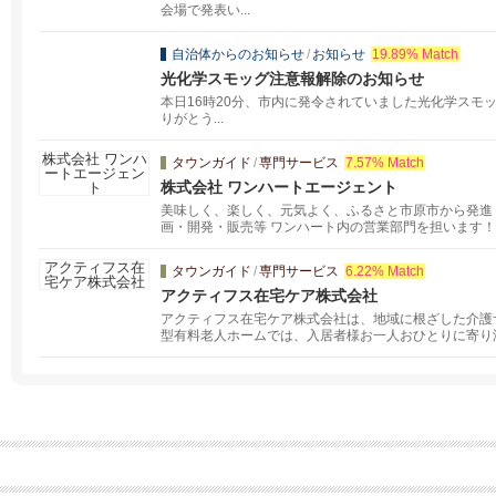
会場で発表い...
自治体からのお知らせ
/
お知らせ
19.89% Match
光化学スモッグ注意報解除のお知らせ
本日16時20分、市内に発令されていました光化学スモ
りがとう...
タウンガイド
/
専門サービス
7.57% Match
株式会社 ワンハートエージェント
美味しく、楽しく、元気よく、ふるさと市原市から発進
画・開発・販売等 ワンハート内の営業部門を担います！
タウンガイド
/
専門サービス
6.22% Match
アクティフス在宅ケア株式会社
アクティフス在宅ケア株式会社は、地域に根ざした介護
型有料老人ホームでは、入居者様お一人おひとりに寄り
たケアを行っています。 施設の利用料金でお悩みの方
も大歓迎。 入居者様の生活習慣や価値観を尊重し、安
す。