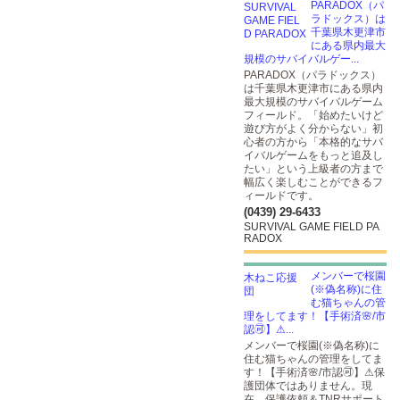
PARADOX（パ
ラドックス）は
千葉県木更津市
にある県内最大
規模のサバイバルゲー...
PARADOX（パラドックス）
は千葉県木更津市にある県内
最大規模のサバイバルゲーム
フィールド。「始めたいけど
遊び方がよく分からない」初
心者の方から「本格的なサバ
イバルゲームをもっと追及し
たい」という上級者の方まで
幅広く楽しむことができるフ
ィールドです。
(0439) 29-6433
SURVIVAL GAME FIELD PA
RADOX
メンバーで桜園
(※偽名称)に住
む猫ちゃんの管
理をしてます！【手術済🌸/市
認🉑】⚠...
メンバーで桜園(※偽名称)に
住む猫ちゃんの管理をしてま
す！【手術済🌸/市認🉑】⚠保
護団体ではありません。現
在、保護依頼＆TNRサポート