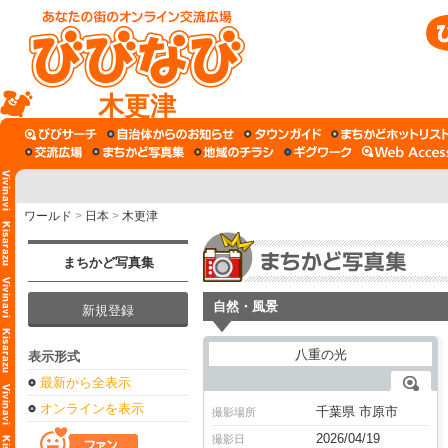
木更津
ワールド
>
日本
>
木更津
まちかど写真集
自然・風景
新規登録
表示形式
最新から全表示
オンラインを表示
千葉県 市原市
撮影場所
2026/04/19
撮影日