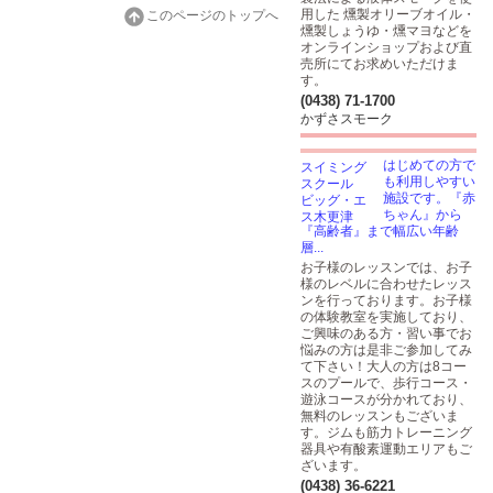
用した 燻製オリーブオイル・
このページのトップへ
燻製しょうゆ・燻マヨなどを
オンラインショップおよび直
売所にてお求めいただけま
す。
(0438) 71-1700
かずさスモーク
はじめての方で
も利用しやすい
施設です。『赤
ちゃん』から
『高齢者』まで幅広い年齢
層...
お子様のレッスンでは、お子
様のレベルに合わせたレッス
ンを行っております。お子様
の体験教室を実施しており、
ご興味のある方・習い事でお
悩みの方は是非ご参加してみ
て下さい！大人の方は8コー
スのプールで、歩行コース・
遊泳コースが分かれており、
無料のレッスンもございま
す。ジムも筋力トレーニング
器具や有酸素運動エリアもご
ざいます。
(0438) 36-6221