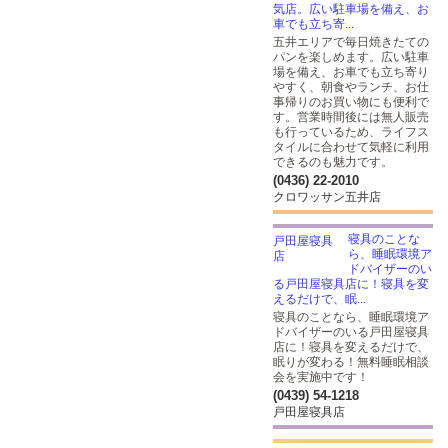
気店。広い駐車場を備え、お
車でも立ち寄...
五井エリアで毎日焼きたての
パンを楽しめます。広い駐車
場を備え、お車でも立ち寄り
やすく、朝食やランチ、お仕
事帰りのお買い物にも便利で
す。営業時間後には無人販売
も行っているため、ライフス
タイルに合わせて気軽に利用
できるのも魅力です。
(0436) 22-2010
クロワッサン五井店
寝具のことな
ら、睡眠環境ア
ドバイザーのい
る戸田屋寝具店に！寝具を変
えるだけで、眠...
寝具のことなら、睡眠環境ア
ドバイザーのいる戸田屋寝具
店に！寝具を変えるだけで、
眠りが変わる！無料睡眠相談
会を実施中です！
(0439) 54-1218
戸田屋寝具店