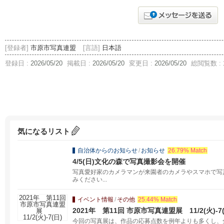
[登録者]
市原市写真連盟
[言語]
日本語
登録日 :
2026/05/20
掲載日 :
2026/05/20
変更日 :
2026/05/20
総閲覧数 :
気になるリスト
自治体からのお知らせ
/
お知らせ
26.79% Match
4/5(日)文化の森で写真撮影会を開催
写真愛好家のカメラマンが来園者のカメラやスマホで写
みください...
イベント情報
/
その他
25.44% Match
2021年 第11回 市原市写真連盟展 11/2(火)-7(
今回の写真展は、作品の応募点数を例年よりも多くし、