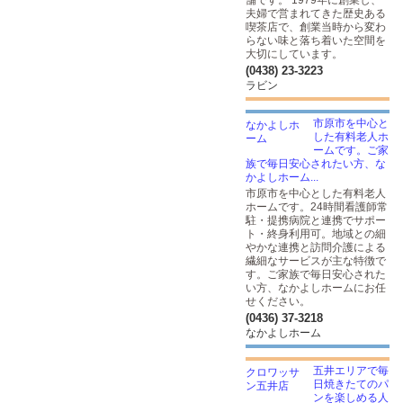
舗です。 1979年に創業し、
夫婦で営まれてきた歴史ある
喫茶店で、創業当時から変わ
らない味と落ち着いた空間を
大切にしています。
(0438) 23-3223
ラビン
市原市を中心と
した有料老人ホ
ームです。ご家
族で毎日安心されたい方、な
かよしホーム...
市原市を中心とした有料老人
ホームです。24時間看護師常
駐・提携病院と連携でサポー
ト・終身利用可。地域との細
やかな連携と訪問介護による
繊細なサービスが主な特徴で
す。ご家族で毎日安心された
い方、なかよしホームにお任
せください。
(0436) 37-3218
なかよしホーム
五井エリアで毎
日焼きたてのパ
ンを楽しめる人