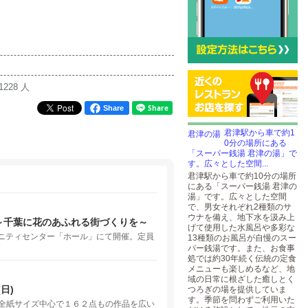
1228 人
Share
君津駅から車で約1
0分の場所にある
「スーパー銭湯 君津の湯」で
す。広々とした空間...
君津駅から車で約10分の場所
にある「スーパー銭湯 君津の
湯」です。広々とした空間
で、男女それぞれ2種類のサ
ウナを備え、地下水を汲み上
～千葉に花のあふれる街づくりを～
げて使用した水風呂や多彩な
ミュニティセンター「ホール」にて開催。定員
13種類のお風呂が自慢のスー
パー銭湯です。また、お食事
処では約30年続く伝統の定食
メニューも楽しめるなど、地
域の日常に根ざした癒しとく
日)
つろぎの場を提供していま
す。季節を問わずご利用いた
全紙サイズ中心で１６２点もの作品を広い