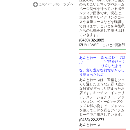
性化の為、市民の方のご協力
このページのトップへ
のもとこいとマップやホーム
ページ制作を行っているボラ
ンティア団体です。現在は、
里山を歩きサイクリングコー
スや展望コースなどを確認し
ております。こいとを今後私
たちの活動を通して盛り上げ
ていきます。
(0439) 32-1885
IZUMI BASE こいとα倶楽部
あんとわーぷは
「宝箱をひっく
り返したよう
な」彩り豊かな雑貨がぎっし
り詰まったお店...
あんとわーぷは「宝箱をひっ
くり返したような」彩り豊か
な雑貨がぎっしり詰まったお
店です。キッチン、インテリ
ア、ステーショナリー、ファ
ッション、ベビー&キッズグ
ッズや和小物まで、ジャンル
を越えて日常を彩るアイテム
を一年中ご用意しています。
(0438) 22-2273
あんとわーぷ