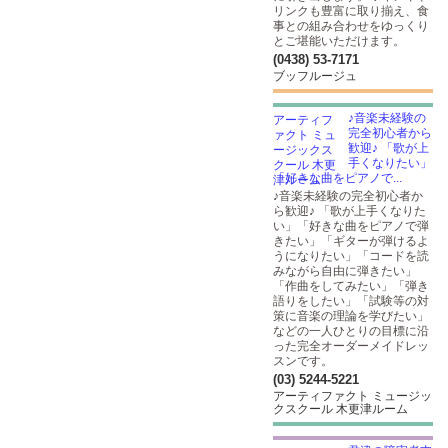
リンクも豊富に取り揃え、食
事との組み合わせをゆっくり
とご堪能いただけます。
(0438) 53-7171
ブッフルージュ
♪音楽未経験の
完全初心者から
歓迎♪ 「歌が上
手くなりたい」
「好きな曲をピアノで...
♪音楽未経験の完全初心者か
ら歓迎♪ 「歌が上手くなりた
い」「好きな曲をピアノで弾
きたい」「ギターが弾けるよ
うになりたい」「コードを読
みながら自由に弾きたい」
「作曲をしてみたい」「弾き
語りをしたい」「試験等の対
策に音楽の理論を学びたい」
などの一人ひとりの目標に沿
った完全オーダーメイドレッ
スンです。
(03) 5244-5221
アーティファクト ミュージッ
クスクール 木更津ルーム