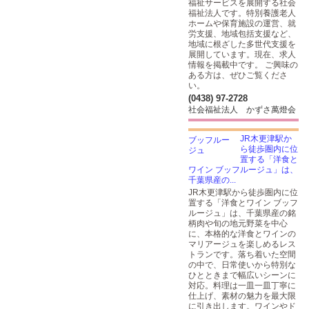
福祉サービスを展開する社会
福祉法人です。特別養護老人
ホームや保育施設の運営、就
労支援、地域包括支援など、
地域に根ざした多世代支援を
展開しています。現在、求人
情報を掲載中です。 ご興味の
ある方は、ぜひご覧くださ
い。
(0438) 97-2728
社会福祉法人 かずさ萬燈会
JR木更津駅か
ら徒歩圏内に位
置する「洋食と
ワイン ブッフルージュ」は、
千葉県産の...
JR木更津駅から徒歩圏内に位
置する「洋食とワイン ブッフ
ルージュ」は、千葉県産の銘
柄肉や旬の地元野菜を中心
に、本格的な洋食とワインの
マリアージュを楽しめるレス
トランです。落ち着いた空間
の中で、日常使いから特別な
ひとときまで幅広いシーンに
対応。料理は一皿一皿丁寧に
仕上げ、素材の魅力を最大限
に引き出します。ワインやド