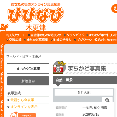
木更津
ワールド
>
日本
>
木更津
まちかど写真集
自然・風景
新規登録
表示形式
最新から全表示
オンラインを表示
千葉県 袖ケ浦市
撮影場所
2026/05/15
撮影日