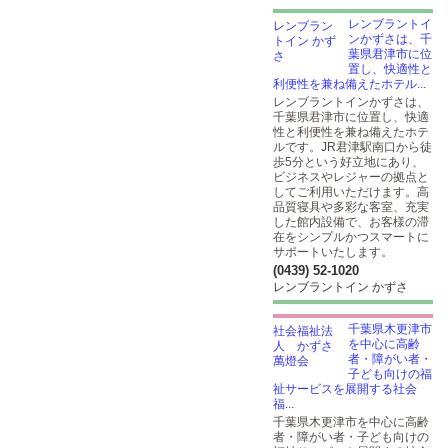
レンブラントイ
ンかずさは、千
葉県君津市に位
置し、快適性と
利便性を兼ね備えたホテル...
レンブラントインかずさは、
千葉県君津市に位置し、快適
性と利便性を兼ね備えたホテ
ルです。JR君津駅南口から徒
歩5分という好立地にあり、
ビジネスやレジャーの拠点と
してご利用いただけます。高
品質寝具や多彩な客室、充実
した館内設備で、お客様の滞
在をシンプルかつスマートに
サポートいたします。
(0439) 52-1020
レンブラントイン かずさ
千葉県木更津市
を中心に高齢
者・障がい者・
子ども向けの福
祉サービスを展開する社会
福...
千葉県木更津市を中心に高齢
者・障がい者・子ども向けの