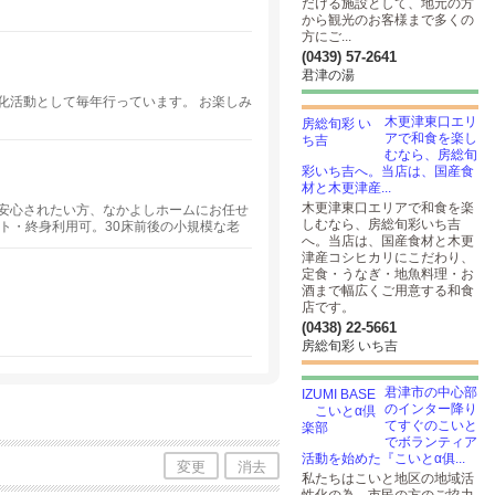
だける施設として、地元の方
から観光のお客様まで多くの
方にご...
(0439) 57-2641
君津の湯
化活動として毎年行っています。 お楽しみ
木更津東口エリ
アで和食を楽し
むなら、房総旬
彩いち吉へ。当店は、国産食
材と木更津産...
木更津東口エリアで和食を楽
安心されたい方、なかよしホームにお任せ
しむなら、房総旬彩いち吉
ト・終身利用可。30床前後の小規模な老
へ。当店は、国産食材と木更
3拠点が点在するなかで、 地域との細やか
津産コシヒカリにこだわり、
。
定食・うなぎ・地魚料理・お
酒まで幅広くご用意する和食
店です。
(0438) 22-5661
房総旬彩 いち吉
君津市の中心部
のインター降り
てすぐのこいと
でボランティア
活動を始めた『こいとα俱...
変更
消去
私たちはこいと地区の地域活