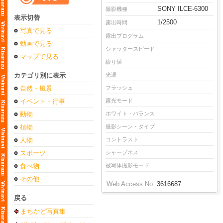
SONY ILCE-6300
撮影機種
表示切替
1/2500
露出時間
写真で見る
露出プログラム
動画で見る
シャッタースピード
マップで見る
絞り値
カテゴリ別に表示
光源
自然・風景
フラッシュ
イベント・行事
露光モード
動物
ホワイト・バランス
植物
撮影シーン・タイプ
人物
コントラスト
スポーツ
シャープネス
食べ物
被写体撮影モード
その他
Web Access No.
3616687
戻る
まちかど写真集