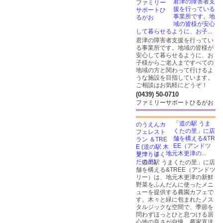
君津の障害者支
援を行っている
事業所です。地
域の皆様が安心
して暮らせるように、お子...
君津の障害者支援を行ってい
る事業所です。地域の皆様が
安心して暮らせるように、お
子様からご老人まですべての
地域の方と関わって行けるよ
うな施設を目指しています。
ご相談はお気軽にどうぞ！
(0439) 50-0710
ファミリーサポートひるがお
「道の駅 うま
くたの里」に店
舗を構える&TR
EE（アンドツ
リー）は、地元木更津の...
「道の駅 うまくたの里」に店
舗を構える&TREE（アンドツ
リー）は、地元木更津の新鮮
野菜をふんだんに使ったメニ
ューを提供する農園カフェで
す。木々と緑に包まれたノス
タルジックな空間で、季節を
問わずほっとひと息つける居
心地の良さが自慢。農家直送