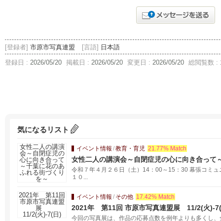
[登録者]
市原市写真連盟
[言語]
日本語
登録日 :
2026/05/20
掲載日 :
2026/05/20
変更日 :
2026/05/20
総閲覧数 :
気になるリスト
イベント情報
/
教育・育児
21.77% Match
女性二人の講演会～自閉症児の心に向き合って
令和７年４月２６日（土）14：00～15：30 幕張コ
１０...
イベント情報
/
その他
17.42% Match
2021年 第11回 市原市写真連盟展 11/2(火)-7(
今回の写真展は、作品の応募点数を例年よりも多くし、