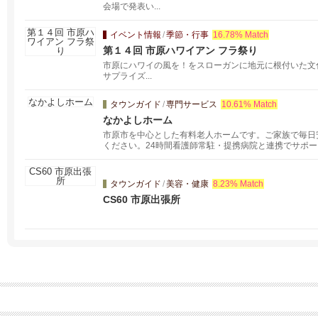
会場で発表い...
イベント情報
/
季節・行事
16.78% Match
第１４回 市原ハワイアン フラ祭り
市原にハワイの風を！をスローガンに地元に根付いた文
サプライズ...
タウンガイド
/
専門サービス
10.61% Match
なかよしホーム
市原市を中心とした有料老人ホームです。ご家族で毎日
ください。24時間看護師常駐・提携病院と連携でサポー
人ホームで、体験入居も可能です。八幡・五井・五所と
な連携と訪問介護による繊細なサービスが主な特徴です
タウンガイド
/
美容・健康
8.23% Match
CS60 市原出張所