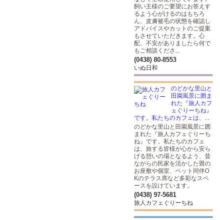
飼い主様のご要望にお答えす
るよう心がけるのはもちろ
ん、皮膚被毛の状態を確認し
アドバイスやカットのご提案
もさせていただきます。心
配、不安がありましたら何で
もご相談くださ...
(0438) 80-8553
いぬ日和
のどかな里山と
田園風景に囲ま
れた『旅人カフ
ェぐりーちね』
です。私たちのカフェは、...
のどかな里山と田園風景に囲
まれた『旅人カフェぐりーち
ね』です。私たちのカフェ
は、旅する皆様が心から安ら
げる憩いの場となるよう、昔
ながらの民家を活かした畳の
お座敷や個室、ペット同伴O
Kのテラス席など多彩なスペ
ースを設けています。
(0438) 97-5681
旅人カフェぐりーちね