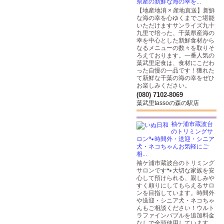
県産の新鮮な海の幸を...
【地産地消 × 産地直送】新鮮
な海の幸を心ゆくまでご堪能
いただけますサンライズ九十
九里で培った、千葉県産海の
幸を中心とした新鮮食材から
なるメニューの数々を取りそ
ろえております。一番人気の
葉武里定食は、食材にこだわ
った自慢の一品です！獲れた
て新鮮な千葉の海の幸をぜひ
お楽しみください。
(080) 7102-8069
葉武里tassoの森の駅店
袖ケ浦市蔵波台
のトリミングサ
ロン🐾時間外・送迎・シニア
犬・ネコちゃんお気軽にご
相...
袖ケ浦市蔵波台のトリミング
サロンです🐾大切な家族を安
心して預けられる、親しみや
すく頼りにしてもらえるサロ
ンを目指しています。時間外
や送迎・シニア犬・ネコちゃ
んもご相談ください！ウルト
ラファインバブルを追加料金
なしで全頭使用しています。