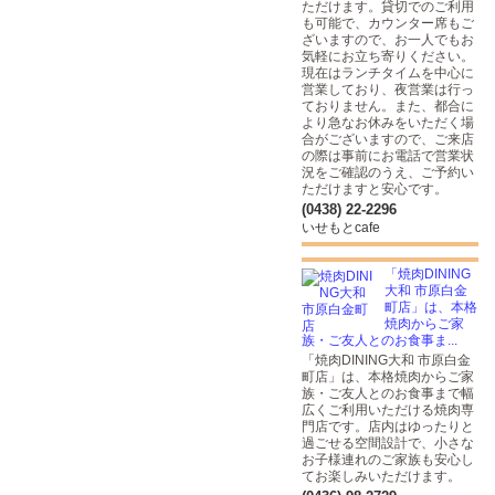
ただけます。貸切でのご利用
も可能で、カウンター席もご
ざいますので、お一人でもお
気軽にお立ち寄りください。
現在はランチタイムを中心に
営業しており、夜営業は行っ
ておりません。また、都合に
より急なお休みをいただく場
合がございますので、ご来店
の際は事前にお電話で営業状
況をご確認のうえ、ご予約い
ただけますと安心です。
(0438) 22-2296
いせもとcafe
「焼肉DINING
大和 市原白金
町店」は、本格
焼肉からご家
族・ご友人とのお食事ま...
「焼肉DINING大和 市原白金
町店」は、本格焼肉からご家
族・ご友人とのお食事まで幅
広くご利用いただける焼肉専
門店です。店内はゆったりと
過ごせる空間設計で、小さな
お子様連れのご家族も安心し
てお楽しみいただけます。