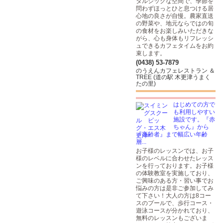
タルジックな空間で、季節を
問わずほっとひと息つける居
心地の良さが自慢。農家直送
の野菜や、地元ならではの旬
の食材をお楽しみいただきな
がら、心も身体もリフレッシ
ュできるカフェタイムをお約
束します。
(0438) 53-7879
のうえんカフェレストラン ＆
TREE (道の駅 木更津うまく
たの里)
はじめての方で
も利用しやすい
施設です。『赤
ちゃん』から
『高齢者』まで幅広い年齢
層...
お子様のレッスンでは、お子
様のレベルに合わせたレッス
ンを行っております。お子様
の体験教室を実施しており、
ご興味のある方・習い事でお
悩みの方は是非ご参加してみ
て下さい！大人の方は8コー
スのプールで、歩行コース・
遊泳コースが分かれており、
無料のレッスンもございま