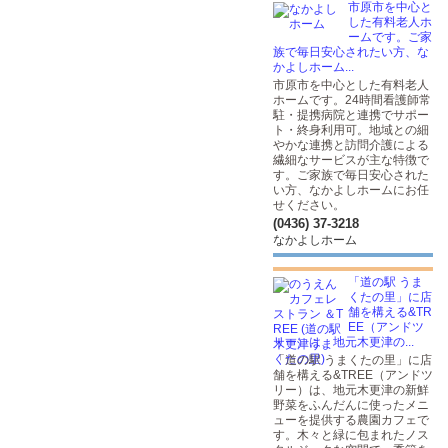
市原市を中心と
した有料老人ホ
ームです。ご家
族で毎日安心されたい方、な
かよしホーム...
市原市を中心とした有料老人
ホームです。24時間看護師常
駐・提携病院と連携でサポー
ト・終身利用可。地域との細
やかな連携と訪問介護による
繊細なサービスが主な特徴で
す。ご家族で毎日安心された
い方、なかよしホームにお任
せください。
(0436) 37-3218
なかよしホーム
「道の駅 うま
くたの里」に店
舗を構える&TR
EE（アンドツ
リー）は、地元木更津の...
「道の駅 うまくたの里」に店
舗を構える&TREE（アンドツ
リー）は、地元木更津の新鮮
野菜をふんだんに使ったメニ
ューを提供する農園カフェで
す。木々と緑に包まれたノス