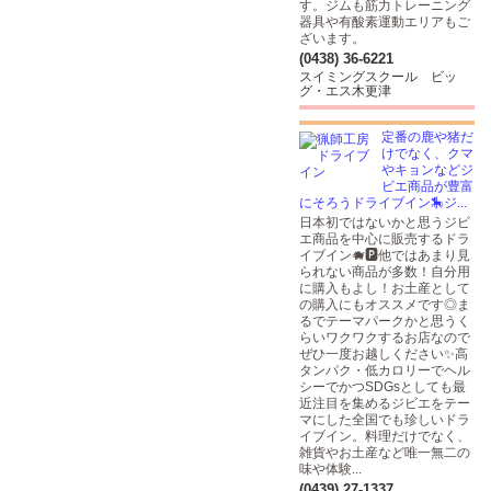
す。ジムも筋力トレーニング
器具や有酸素運動エリアもご
ざいます。
(0438) 36-6221
スイミングスクール ビッ
グ・エス木更津
定番の鹿や猪だ
けでなく、クマ
やキョンなどジ
ビエ商品が豊富
にそろうドライブイン🎠ジ...
日本初ではないかと思うジビ
エ商品を中心に販売するドラ
イブイン🐗🅿他ではあまり見
られない商品が多数！自分用
に購入もよし！お土産として
の購入にもオススメです◎ま
るでテーマパークかと思うく
らいワクワクするお店なので
ぜひ一度お越しください✨高
タンパク・低カロリーでヘル
シーでかつSDGsとしても最
近注目を集めるジビエをテー
マにした全国でも珍しいドラ
イブイン。料理だけでなく、
雑貨やお土産など唯一無二の
味や体験...
(0439) 27-1337