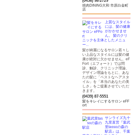
(0436) 98-2729
焼肉DINING大和 市原白金町
店
上質なスタイル
には、髪の健康
がかかせませ
ん。 髪のクリ
ニックを主体としたメニュ
ー...
髪が綺麗になるサロン若々し
い上品なスタイルには髪の健
康が絶対に欠かせません。eF
Fort（エフォート）では問
診、触診、クリニック理論、
デザイン理論をもとに、あな
たの髪に「ベストなヘアスタ
イル」を「本当のあなたの美
しさ」をご提案させていただ
きます。
(0439) 87-5551
髪をキレイにするサロン eFF
ort
サンライズ九十
九里直営『葉武
里tassoの森の
駅店』は、千葉