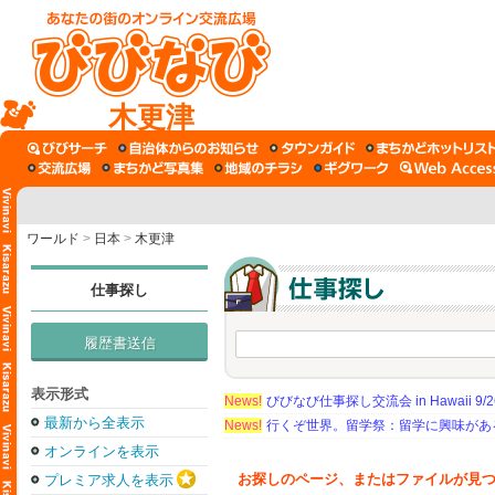
木更津
ワールド
>
日本
>
木更津
仕事探し
履歴書送信
表示形式
News!
びびなび仕事探し交流会 in Hawaii 9/26（
最新から全表示
News!
行くぞ世界。留学祭：留学に興味がある学
オンラインを表示
お探しのページ、またはファイルが見
プレミア求人を表示