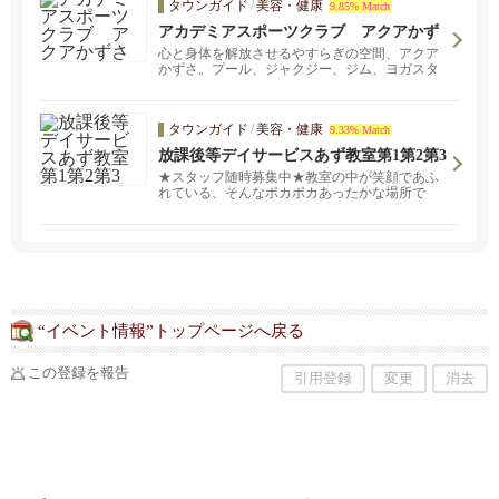
タウンガイド
/
美容・健康
9.85% Match
アカデミアスポーツクラブ アクアかず
さ
心と身体を解放させるやすらぎの空間、アクア
かずさ。プール、ジャクジー、ジム、ヨガスタ
ジオ、サウナ、テニスコート。
タウンガイド
/
美容・健康
9.33% Match
放課後等デイサービスあず教室第1第2第3
★スタッフ随時募集中★教室の中が笑顔であふ
れている、そんなポカポカあったかな場所で
す。発達が気になる6才～18才までのお子様が学
校の放課後や夏休みなどの長期休みにご利用で
きる福祉サービスです。 あず教室では、お子様
のペースに合わせた学習支援・運動・療育をプ
ログラムに取り入れ、お子様の心身の成長を育
みます。
“イベント情報”トップページへ戻る
この登録を報告
引用登録
変更
消去