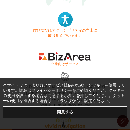
びびなびはアクセシビリティの向上に
取り組んでいます。
- 企業向けサービス -
本サイトでは、より良いサービス提供のため、クッキーを使用して
お問い合わせ
はじめてガイド
よくある質問
います。詳細は
プライバシーポリシー
をご確認ください。クッキー
利用規約
商標・著作権
プライバシーポリシー
の使用を許可する場合は同意するボタンを押してください。クッキ
ーの使用を拒否する場合は、ブラウザからご設定ください。
Copyright © 1999-2026 Vivid Navigation, Inc. All Rights Reserved.
Server US (43) @ Los Angeles Data Center