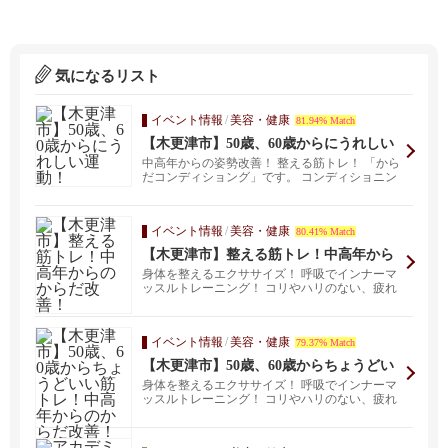
気になるリスト
イベント情報
/
美容・健康
81.94% Match
【木更津市】50歳、60歳からにうれしい
運動！
中高年からの姿勢改善！ 整える筋トレ！ 「から
だコンディショング」です。 コンディショニン
グとは？...
イベント情報
/
美容・健康
80.41% Match
【木更津市】整える筋トレ！中高年から
のからだ改善！
身体を整えるエクササイズ！ 呼吸でインナーマ
ッスルトレーニング！ コリやハリのない、疲れ
にくい身体を...
イベント情報
/
美容・健康
79.37% Match
【木更津市】50歳、60歳からちょうどい
い筋トレ！中高年からのからだ改善！
身体を整えるエクササイズ！ 呼吸でインナーマ
ッスルトレーニング！ コリやハリのない、疲れ
にくい身体を...