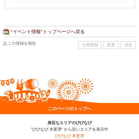
備。
ツや方法を指導しています。
“イベント情報”トップページへ戻る
この登録を報告
引用登録
変更
消去
このページのトップへ
身近なエリアのびびなび
"びびなび 木更津" から近いエリアを表示中
びびなび 木更津