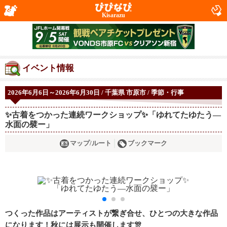
Kisarazu
イベント情報
2026年6月6日～2026年6月30日 / 千葉県 市原市 / 季節・行事
✨古着をつかった連続ワークショップ✨「ゆれてたゆたう―
水面の襞ー」
マップ/ルート
ブックマーク
つくった作品はアーティストが繋ぎ合せ、ひとつの大きな作品
になります！秋には展示も開催します🎊