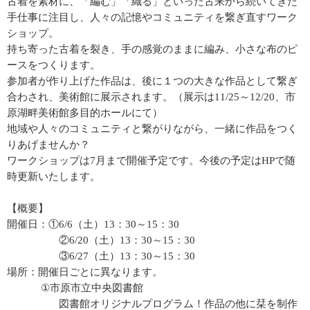
古着を素材に、「編む」「織る」といった古来から続いてきた
手仕事に注目し、人々の記憶やコミュニティを繋ぎ直すワーク
ショップ。
持ち寄った古着を裂き、手の感覚のままに編み、小さな布のピ
ースをつくります。
参加者が作り上げた作品は、後に１つの大きな作品として繋ぎ
合わされ、美術館に展示されます。（展示は11/25～12/20、市
原湖畔美術館多目的ホールにて）
地域や人々のコミュニティと繋がりながら、一緒に作品をつく
りあげませんか？
ワークショップは7月まで開催予定です。今後の予定はHPで随
時更新いたします。
【概要】
開催日：①6/6（土）13：30～15：30
②6/20（土）13：30～15：30
③6/27（土）13：30～15：30
場所：開催日ごとに異なります。
①市原市立中央図書館
図書館オリジナルプログラム！作品の他に栞を制作