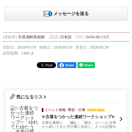
メッセージを送る
[登録者]
市原湖畔美術館
[言語]
日本語
[TEL]
0436-98-1525
登録日 :
2026/05/19
掲載日 :
2026/05/19
変更日 :
2026/05/26
総閲覧数 :
1440 人
Share
気になるリスト
イベント情報
/
季節・行事
79.96% Match
✨古着をつかった連続ワークショップ✨
「ゆれてたゆたう―水面の襞ー」
古着を素材に、「編む」「織る」といった古来
から続いてきた手仕事に注目し、人々の記憶や
コミュニティを繋...