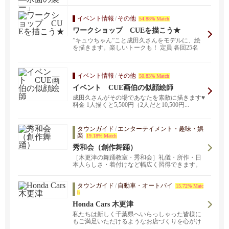
イベント情報
/
その他
54.88% Match
ワークショップ CUEを描こう★
”キュウちゃん”こと成田久さんをモデルに、絵
を描きます。楽しいトークも！ 定員 各回25名
※要事...
イベント情報
/
その他
50.83% Match
イベント CUE画伯の似顔絵師
成田久さんがその場であなたを素敵に描きます♥
料金 1人描くと5,500円（2人だと10,500円...
タウンガイド
/
エンターテイメント・趣味・娯
楽
19.18% Match
秀和会（創作舞踊）
［木更津の舞踊教室・秀和会］礼儀・所作・日
本人らしさ・着付けなど幅広く習得できます。
習う事を最終地点とせず、通過点と捉えその先
の何かを見つける手段とされている方も多いで
タウンガイド
/
自動車・オートバイ
す。創作舞踊や日本文化に、少しでも興味・関
15.72% Matc
h
心をお持ちいただければ嬉しいです。着ていな
い着物や、親などから譲り受けた着物があり、
Honda Cars 木更津
着たいけど着られない方、 捨てるにも捨てられ
私たちは新しく千葉県へいらっしゃった皆様に
ない方、着物は苦しいとか窮屈と思ってる方
もご満足いただけるようなお店づくりを心がけ
へ、着物の魅力や着る機会をもっていただくた
ております。新車・中古車のご購入。点検・整
めに簡単な着付けや苦しくなく楽に着られるコ