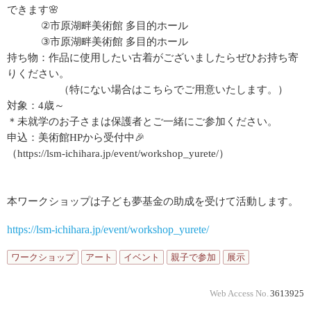
できます🌸
②市原湖畔美術館 多目的ホール
③市原湖畔美術館 多目的ホール
持ち物：作品に使用したい古着がございましたらぜひお持ち寄
りください。
（特にない場合はこちらでご用意いたします。）
対象：4歳～
＊未就学のお子さまは保護者とご一緒にご参加ください。
申込：美術館HPから受付中🎉
（https://lsm-ichihara.jp/event/workshop_yurete/）
本ワークショップは子ども夢基金の助成を受けて活動します。
https://lsm-ichihara.jp/event/workshop_yurete/
ワークショップ
アート
イベント
親子で参加
展示
Web Access No.
3613925