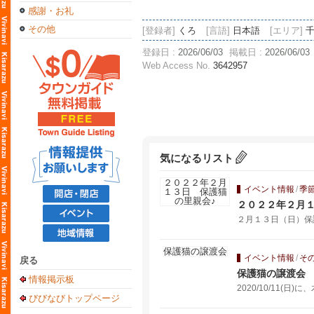
感謝・お礼
その他
[登録者]
くろ
[言語]
日本語
[エリア]
千
登録日 :
2026/06/03
掲載日 :
2026/06/03
Web Access No.
3642957
気になるリスト
イベント情報
/
季
２０２２年２月１
２月１３日（日）保
イベント情報
/
そ
戻る
保護猫の譲渡会
情報掲示板
2020/10/11(
びびなびトップページ