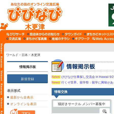
木更津
ワールド
>
日本
>
木更津
情報掲示板
News!
びびなび仕事探し交流会 in Hawaii 9/26（
新規登録
News!
行くぞ世界。留学祭：留学に興味がある学
表示形式
情報交換
最新から全表示
オンラインを表示