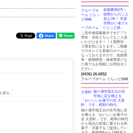
初期費用0円！
他県からのご入
居もOK！ 市原
市障がい者グル
ープホーム「ぐらっど姉...
ご見学者様募集中です(^▽^)
Share
男性・女性どちらでもご入居
いただけます！（１階男性・
２階女性になります）二階建
てのキレイな新築のホームと
なっておりますので、知的障
害・精神障害・身体障害どな
た様でもお気軽にお問合せく
ださい。
(0436) 26-6852
グループホーム ぐらっど姉崎
袖ケ浦市福王台の住
を...
宅地に店を構える
「おいしいお菓子の店 大原
軒」です。昭和の時代...
袖ケ浦市福王台の住宅地に店
を構える「おいしいお菓子の
店 大原軒」です。昭和の時代
から地元の皆様に愛される和
菓子・洋菓子をご提供してい
ます。毎朝9時から18時半ま