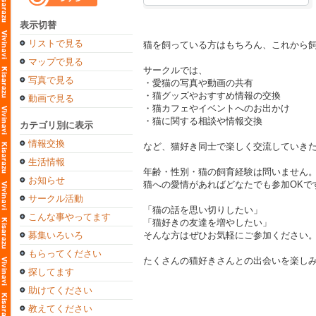
表示切替
リストで見る
猫を飼っている方はもちろん、これから
マップで見る
サークルでは、
写真で見る
・愛猫の写真や動画の共有
・猫グッズやおすすめ情報の交換
動画で見る
・猫カフェやイベントへのお出かけ
・猫に関する相談や情報交換
カテゴリ別に表示
情報交換
など、猫好き同士で楽しく交流していき
生活情報
年齢・性別・猫の飼育経験は問いません
お知らせ
猫への愛情があればどなたでも参加OKで
サークル活動
「猫の話を思い切りしたい」
こんな事やってます
「猫好きの友達を増やしたい」
募集いろいろ
そんな方はぜひお気軽にご参加ください
もらってください
たくさんの猫好きさんとの出会いを楽し
探してます
助けてください
教えてください