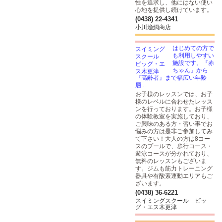
性を追求し、他にはない使い
心地を提供し続けています。
(0438) 22-4341
小川漁網商店
はじめての方で
も利用しやすい
施設です。『赤
ちゃん』から
『高齢者』まで幅広い年齢
層...
お子様のレッスンでは、お子
様のレベルに合わせたレッス
ンを行っております。お子様
の体験教室を実施しており、
ご興味のある方・習い事でお
悩みの方は是非ご参加してみ
て下さい！大人の方は8コー
スのプールで、歩行コース・
遊泳コースが分かれており、
無料のレッスンもございま
す。ジムも筋力トレーニング
器具や有酸素運動エリアもご
ざいます。
(0438) 36-6221
スイミングスクール ビッ
グ・エス木更津