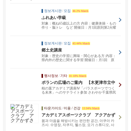
정보게시판
/
모집
46.2% Match
ふれあい学級
対象：概ね65歳以上の方 内容：健康体操・もの
作り・脳トレ など 開催日：月1回原則第2火曜
日 午後...
정보게시판
/
모집
43.44% Match
郷土史講座
対象：歴史の学習に興味・関心がある方 内容：
県内外の歴史に関する学習 開催日：月1回 原
則第3水曜日...
행사정보
/
기타
41.18% Match
ポランの広場のご案内 【木更津市立中
央公民館】
柏の葉アカデミア講座Ⅳ「パラスポーツでつく
る未来」へのサテライト参加 さわやか千葉県民
プラザさんのZ...
타운가이드
/
미용 / 건강
13.94% Match
アカデミアスポーツクラブ アクアかず
さ
몸과 마음을 해방시키는 편안한 공간, 아쿠아 카
즈사. 수영장, 자쿠지, 헬스장, 요가 스튜디오, 사
우나, 테니스 코트.