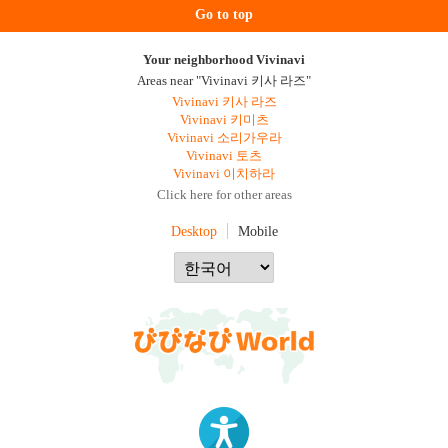
Go to top
Your neighborhood Vivinavi
Areas near "Vivinavi 키사 라즈"
Vivinavi 키사 라즈
Vivinavi 키미츠
Vivinavi 소리가우라
Vivinavi 토츠
Vivinavi 이치하라
Click here for other areas
Desktop
Mobile