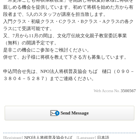
「木更津こども将棋体験教室」を開講し将棋愛好家様に将棋を
親しめる機会を提供しています。初めて将棋を始めた方から有
段者まで、5人のスタッフが講座を担当致します。
入門クラス・初級クラス・Cクラス・Bクラス・Aクラスの各ク
ラスにて受講可能です。
又、7月から11月の間は、文化庁伝統文化親子教室委託事業
（無料）の開講予定です。
是非この機会にご参加をご検討ください。
併せて、お子様に将棋を教えて下さる方も募集しています。
申込問合せ先は、NPO法人将棋普及協会 ちば 樋口（０９０－
３８０４－５２８７）までご連絡ください。
Web Access No.
3500567
Send Message
[Registrant]
NPO法人将棋普及協会ちば
[Language]
日本語