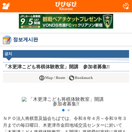
Kisarazu
정보게시판
공지
「木更津こども将棋体験教室」開講 参加者募集!!
Map / Route
Bookmark
ＮＰＯ法人将棋普及協会ちばでは、令和８年４月～令和９年３
月までの毎日曜日、木更津市金田地域交流センターに於いて