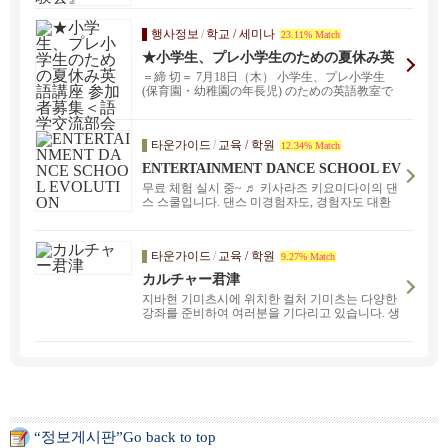
행사정보
/
학교 / 세미나
23.11% Match
★小学生、プレ小学生のための夏休み英
語講座 参加者募集＜語学交流部会＞
＝締 切＝ 7月18日（木） 小学生、プレ小学生
(保育園・幼稚園の年長児) のための英語教室で
す。...
타운가이드
/
교육 / 학원
12.34% Match
ENTERTAINMENT DANCE SCHOOL EV
OLUTION
무료 체험 실시 중~ ♬ 키사라즈 키요미다이의 댄
스 스쿨입니다. 댄스 미경험자도, 경험자도 대환
영 ！
.
타운가이드
/
교육 / 학원
9.27% Match
カルチャー君津
지바현 기미츠시에 위치한 컬처 기미츠는 다양한
강좌를 준비하여 여러분을 기다리고 있습니다. 생
활을 풍요롭게 하는 오케이코 ・ 배움을 시작합시
다. 수공예, 교양, 일본식 오케코부터 피아노, 회
화, 운동, 두뇌 트레이닝, 건강 마작 등 다양한 장
르의 강좌를 개설하고 있습니다.
“정보게시판”Go back to top