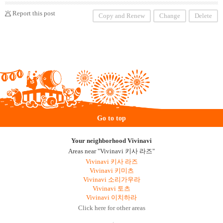
Report this post
Copy and Renew
Change
Delete
Go to top
Your neighborhood Vivinavi
Areas near "Vivinavi 키사 라즈"
Vivinavi 키사 라즈
Vivinavi 키미츠
Vivinavi 소리가우라
Vivinavi 토츠
Vivinavi 이치하라
Click here for other areas