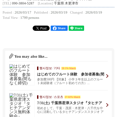
[TEL]
090-3804-5287
[Location]
千葉県 木更津市
Posted :
2026/03/17
Published :
2026/03/19
Changed :
2026/03/19
Total View :
1799 persons
Share
You may also like...
행사정보
/
기타
28.1% Match
はじめてのフルート体験 参加者募集(間
もなく締切)
参加費500円 【対象】 小学３年生以上のフルー
ト未経験者（フルート初めての方）...
행사정보
/
스포츠
27.82% Match
7/31(土) 千葉県君津スタジオ『タヒチア
ンダンス無料体験会』
初めまして。千葉・茂原・木更津・八千代を中
心に活動しているタヒチアンダンススタジオ ア
トゥアオラ で...