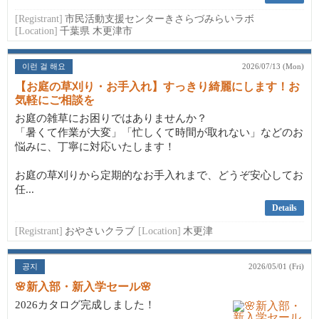
[Registrant]
市民活動支援センターきさらづみらいラボ
[Location]
千葉県 木更津市
이런 걸 해요
2026/07/13 (Mon)
【お庭の草刈り・お手入れ】すっきり綺麗にします！お
気軽にご相談を
お庭の雑草にお困りではありませんか？
「暑くて作業が大変」「忙しくて時間が取れない」などのお
悩みに、丁寧に対応いたします！
お庭の草刈りから定期的なお手入れまで、どうぞ安心してお
任...
Details
[Registrant]
おやさいクラブ
[Location]
木更津
공지
2026/05/01 (Fri)
🌸新入部・新入学セール🌸
2026カタログ完成しました！