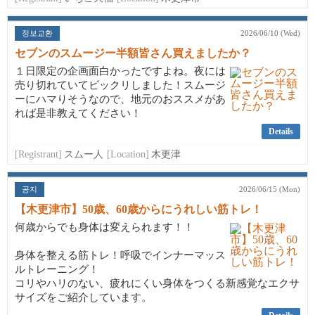
정보교환
2026/06/10 (Wed)
セブンのスムージー半額皆さん買えましたか？
１日限定の企画面白かったですよね。夜には
売り切れていてビックリしました！スムージ
ーにハマりそうなので、地元のおススメがあ
れば是非教えてください！
Details
[Registrant]
スムー人
[Location]
木更津
공지
2026/06/15 (Mon)
【木更津市】50歳、60歳からにうれしい筋トレ！
何歳からでも身体は変えられます！！
身体を整える筋トレ！呼吸でインナーマッス
ルトレーニング！
コリやハリのない、疲れにくい身体をつくる新感覚なエクサ
サイズをご紹介しています。