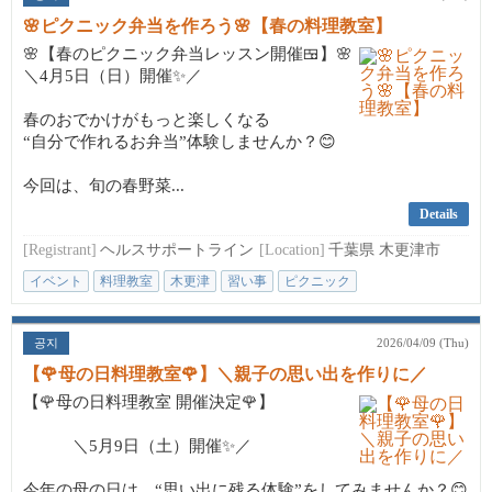
🌸ピクニック弁当を作ろう🌸【春の料理教室】
🌸【春のピクニック弁当レッスン開催🍱】🌸
＼4月5日（日）開催✨／
春のおでかけがもっと楽しくなる
“自分で作れるお弁当”体験しませんか？😊
今回は、旬の春野菜...
Details
[Registrant]
ヘルスサポートライン
[Location]
千葉県 木更津市
イベント
料理教室
木更津
習い事
ピクニック
공지
2026/04/09 (Thu)
【🌹母の日料理教室🌹】＼親子の思い出を作りに／
【🌹母の日料理教室 開催決定🌹】
＼5月9日（土）開催✨／
今年の母の日は、“思い出に残る体験”をしてみませんか？😊