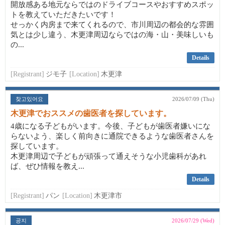
開放感ある地元ならではのドライブコースやおすすめスポッ
トを教えていただきたいです！
せっかく内房まで来てくれるので、市川周辺の都会的な雰囲
気とは少し違う、木更津周辺ならではの海・山・美味しいも
の...
Details
[Registrant]
ジモ子
[Location]
木更津
찾고있어요
2026/07/09 (Thu)
木更津でおススメの歯医者を探しています。
4歳になる子どもがいます。今後、子どもが歯医者嫌いにな
らないよう、楽しく前向きに通院できるような歯医者さんを
探しています。
木更津周辺で子どもが頑張って通えそうな小児歯科があれ
ば、ぜひ情報を教え...
Details
[Registrant]
パン
[Location]
木更津市
공지
2026/07/29 (Wed)