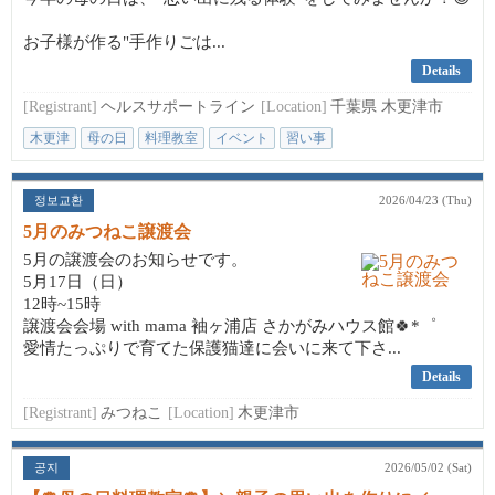
お子様が作る"手作りごは...
Details
[Registrant]
ヘルスサポートライン
[Location]
千葉県 木更津市
木更津
母の日
料理教室
イベント
習い事
정보교환
2026/04/23 (Thu)
5月のみつねこ譲渡会
5月の譲渡会のお知らせです。
5月17日（日）
12時~15時
譲渡会会場 with mama 袖ヶ浦店 さかがみハウス館🍀*゜
愛情たっぷりで育てた保護猫達に会いに来て下さ...
Details
[Registrant]
みつねこ
[Location]
木更津市
공지
2026/05/02 (Sat)