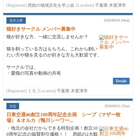
[Registrant]
房総の地域文化を学ぶ会
[Location]
千葉県 木更津市
정보교환
2026/06/03 (Wed)
猫好きサークル メンバー募集中
猫が好きな方、一緒に交流しませんか？
猫を飼っている方はもちろん、これから飼い
たい方や猫を見るのが好きな方も大歓迎です。
サークルでは、
・愛猫の写真や動画の共有
Details
[Registrant]
くろ
[Location]
千葉県 木更津市
모집
2026/04/21 (Tue)
日東交通㈱創立100周年記念企画 シープ（マザー牧
場）＆オルカ（鴨川シーワー...
・地元の会社だからできる特別企画！創立10
0周年記念の協賛割引価格！！ 房総の2大観