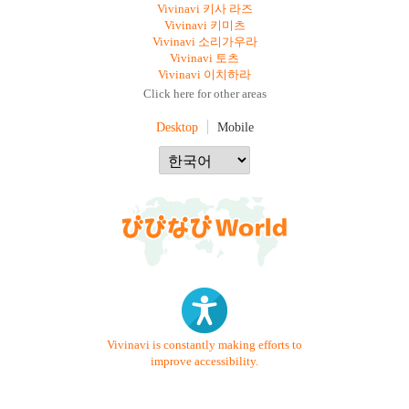
Vivinavi 키사 라즈
Vivinavi 키미츠
Vivinavi 소리가우라
Vivinavi 토츠
Vivinavi 이치하라
Click here for other areas
Desktop
Mobile
Vivinavi is constantly making efforts to
improve accessibility.