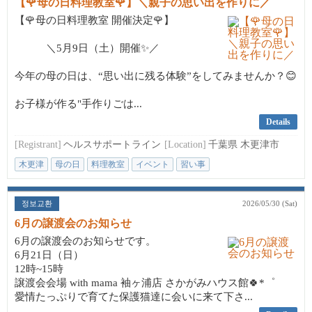
【🌹母の日料理教室🌹】＼親子の思い出を作りに／
【🌹母の日料理教室 開催決定🌹】
＼5月9日（土）開催✨／
今年の母の日は、“思い出に残る体験”をしてみませんか？😊
お子様が作る"手作りごは...
Details
[Registrant]
ヘルスサポートライン
[Location]
千葉県 木更津市
木更津
母の日
料理教室
イベント
習い事
정보교환
2026/05/30 (Sat)
6月の譲渡会のお知らせ
6月の譲渡会のお知らせです。
6月21日（日）
12時~15時
譲渡会会場 with mama 袖ヶ浦店 さかがみハウス館🍀*゜
愛情たっぷりで育てた保護猫達に会いに来て下さ...