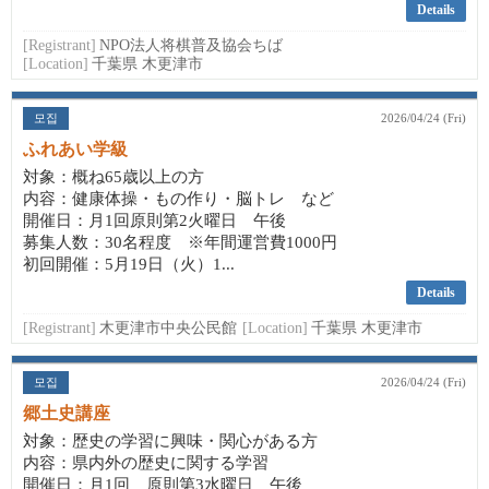
Details
[Registrant]
NPO法人将棋普及協会ちば
[Location]
千葉県 木更津市
모집
2026/04/24 (Fri)
ふれあい学級
対象：概ね65歳以上の方
内容：健康体操・もの作り・脳トレ など
開催日：月1回原則第2火曜日 午後
募集人数：30名程度 ※年間運営費1000円
初回開催：5月19日（火）1...
Details
[Registrant]
木更津市中央公民館
[Location]
千葉県 木更津市
모집
2026/04/24 (Fri)
郷土史講座
対象：歴史の学習に興味・関心がある方
内容：県内外の歴史に関する学習
開催日：月1回 原則第3水曜日 午後