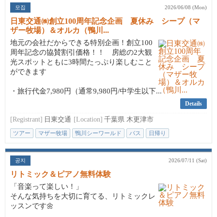
모집
2026/06/08 (Mon)
日東交通㈱創立100周年記念企画 夏休み シープ（マ
ザー牧場）＆オルカ（鴨川...
地元の会社だからできる特別企画！創立100
周年記念の協賛割引価格！！ 房総の2大観
光スポットともに3時間たっぷり楽しむこと
ができます
・旅行代金7,980円（通常9,980円/中学生以下...
Details
[Registrant]
日東交通
[Location]
千葉県 木更津市
ツアー
マザー牧場
鴨川シーワールド
バス
日帰り
공지
2026/07/11 (Sat)
リトミック＆ピアノ無料体験
「音楽って楽しい！」
そんな気持ちを大切に育てる、リトミックレ
ッスンです🌼