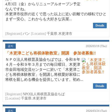
4月3日（金）からリニューアルオープン予定
なんですね。
木更津市役所の近くで思った以上に近い距離での移転でひと
まず一安心。これからも大好きな浜屋...
Details
[Registrant]
パン
[Location]
千葉県 木更津市
공지
2026/03/19 (Thu)
「木更津こども将棋体験教室」開講 参加者募集!!
ＮＰＯ法人将棋普及協会ちばでは、令和８年
４月～令和９年３月までの毎日曜日、木更津
市金田地域交流センターに於いて「木更津こ
ども将棋体験教室」を開講し将棋愛好家様に
将棋を親しめる機会を提供しています。初め...
Details
[Registrant]
NPO法人将棋普及協会ちば
[Location]
千葉県 木更津市
공지
2026/03/24 (Tue)