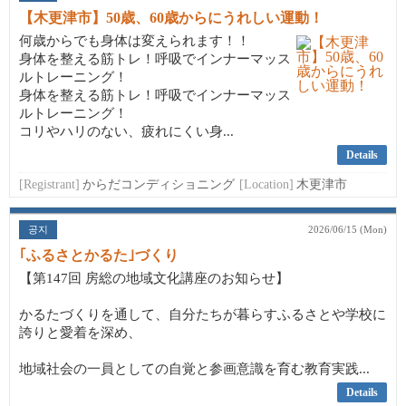
【木更津市】50歳、60歳からにうれしい運動！
何歳からでも身体は変えられます！！
身体を整える筋トレ！呼吸でインナーマッス
ルトレーニング！
身体を整える筋トレ！呼吸でインナーマッス
ルトレーニング！
コリやハリのない、疲れにくい身...
Details
[Registrant]
からだコンディショニング
[Location]
木更津市
공지
2026/06/15 (Mon)
｢ふるさとかるた｣づくり
【第147回 房総の地域文化講座のお知らせ】
かるたづくりを通して、自分たちが暮らすふるさとや学校に
誇りと愛着を深め、
地域社会の一員としての自覚と参画意識を育む教育実践...
Details