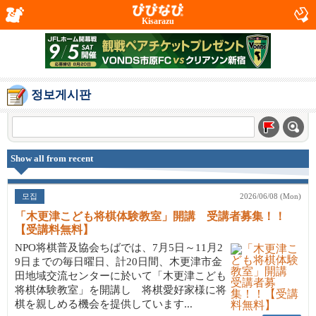
Kisarazu
정보게시판
Show all from recent
모집
2026/06/08 (Mon)
「木更津こども将棋体験教室」開講 受講者募集！！
【受講料無料】
NPO将棋普及協会ちばでは、7月5日～11月2
9日までの毎日曜日、計20日間、木更津市金
田地域交流センターに於いて「木更津こども
将棋体験教室」を開講し 将棋愛好家様に将
棋を親しめる機会を提供しています...