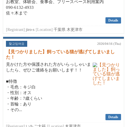
お教室、体験会、食事会、フリースペース利用案内
090-6132-4933
佐々木まで
Details
[Registrant]
jiro-s
[Location]
千葉県 木更津市
찾고있어요
2026/04/16 (Thu)
【見つかりました】飼っている猫が逃げてしまいまし
た！
見かけた方や保護された方がいらっしゃいま
したら、ぜひご連絡をお願いします！！
■特徴
・毛色：キジ白
・性別：オス
・年齢：7歳くらい
・首輪：あり
・その...
Details
[Registrant]
いちご大福
[Location]
木更津市