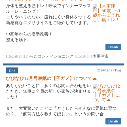
身体を整える筋トレ！呼吸でインナーマッス
ルトレーニング！
コリやハリのない、疲れにくい身体をつくる
新感覚なエクササイズをご紹介しています。
中高年からの姿勢改善！
整える筋ト...
Details
[Registrant]
からだコンディショニング
[Location]
木更津市
감사
2026/02/19 (Thu)
びびなび12月号表紙の【子ガメ】について🐢
ありがたいことに、多くのお問い合わせをい
ただき、無事に全員の新しい家族が決まりま
した！
また、大変驚いたことに「どうしたらそんなに元気に育つ
の？」「飼育方法を教えてほしい」というお問い合...
Details