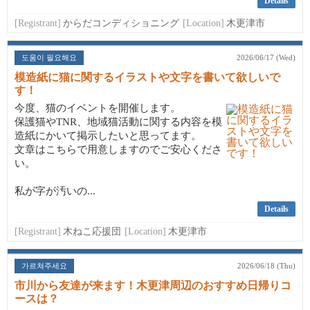
Details
[Registrant]
からだコンディショニング
[Location]
木更津市
도움이 필요해요
2026/06/17 (Wed)
模造紙に猫に関するイラストや文字を書いて欲しいで
す！
今度、猫のイベントを開催します。
保護猫やTNR、地域猫活動に関する内容を模
造紙にかいて掲示したいと思ってます。
文章はこちらで用意しますのでご安心くださ
い。
私が字が汚いの...
Details
[Registrant]
木ねこ応援団
[Location]
木更津市
가르쳐주세요
2026/06/18 (Thu)
市川から友達が来ます！木更津周辺のおすすめ日帰りコ
ースは？