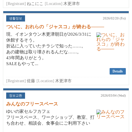
[Registrant]
ねこにこ
[Location]
木更津市
생활정보
2026/02/20 (Fri)
ついに、おれらの「ジャスコ」が終わる────
現、イオンタウン木更津朝日が2026/3/31に
休館するそう。
折込に入っていたチラシで知った……。
あの建物は取り壊されるんだな……。
43年間ありがとう。
SALEもやって...
Details
[Registrant]
佐藤
[Location]
木更津市
정보교환
2026/03/04 (Wed)
みんなのフリースペース
ゆいの家セルフカフェ
フリースペース、ワークショップ、教室、打
ち合わせ、相談会、食事会にご利用下さい