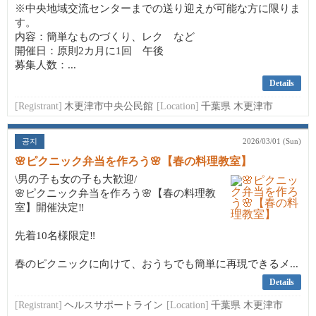
※中央地域交流センターまでの送り迎えが可能な方に限りま
す。
内容：簡単なものづくり、レク など
開催日：原則2カ月に1回 午後
募集人数：...
Details
[Registrant]
木更津市中央公民館
[Location]
千葉県 木更津市
공지
2026/03/01 (Sun)
🌸ピクニック弁当を作ろう🌸【春の料理教室】
\男の子も女の子も大歓迎/
🌸ピクニック弁当を作ろう🌸【春の料理教
室】開催決定‼️
先着10名様限定‼️
春のピクニックに向けて、おうちでも簡単に再現できるメ...
Details
[Registrant]
ヘルスサポートライン
[Location]
千葉県 木更津市