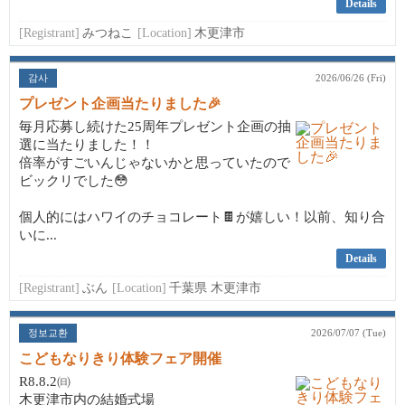
Details
[Registrant]
みつねこ
[Location]
木更津市
감사
2026/06/26 (Fri)
プレゼント企画当たりました🎉
毎月応募し続けた25周年プレゼント企画の抽
選に当たりました！！
倍率がすごいんじゃないかと思っていたので
ビックリでした😳
個人的にはハワイのチョコレート🍫が嬉しい！以前、知り合
いに...
Details
[Registrant]
ぶん
[Location]
千葉県 木更津市
정보교환
2026/07/07 (Tue)
こどもなりきり体験フェア開催
R8.8.2㈰
木更津市内の結婚式場