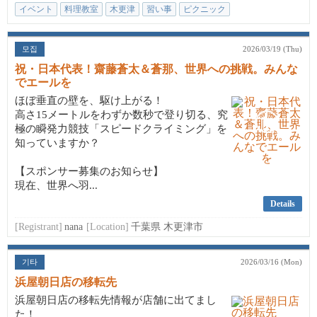
イベント
料理教室
木更津
習い事
ピクニック
모집
2026/03/19 (Thu)
祝・日本代表！齋藤蒼太＆蒼那、世界への挑戦。みんな
でエールを
ほぼ垂直の壁を、駆け上がる！
高さ15メートルをわずか数秒で登り切る、究
極の瞬発力競技「スピードクライミング」を
知っていますか？
【スポンサー募集のお知らせ】
現在、世界へ羽...
Details
[Registrant]
nana
[Location]
千葉県 木更津市
기타
2026/03/16 (Mon)
浜屋朝日店の移転先
浜屋朝日店の移転先情報が店舗に出てまし
た！