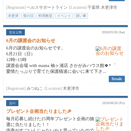
[Registrant]
ヘルスサポートライン
[Location]
千葉県 木更津市
木更津
母の日
料理教室
イベント
習い事
정보교환
2026/05/30 (Sat)
6月の譲渡会のお知らせ
6月の譲渡会のお知らせです。
6月21日（日）
12時~15時
譲渡会会場 with mama 袖ヶ浦店 さかがみハウス館🍀*゜
愛情たっぷりで育てた保護猫達に会いに来て下さ...
Details
[Registrant]
みつねこ
[Location]
木更津市
감사
2026/06/26 (Fri)
プレゼント企画当たりました🎉
毎月応募し続けた25周年プレゼント企画の抽
選に当たりました！！
倍率がすごいんじゃないかと思っていたので