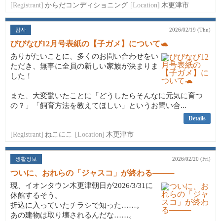
[Registrant]
からだコンディショニング
[Location]
木更津市
감사
2026/02/19 (Thu)
びびなび12月号表紙の【子ガメ】について🐢
ありがたいことに、多くのお問い合わせをい
ただき、無事に全員の新しい家族が決まりま
した！
また、大変驚いたことに「どうしたらそんなに元気に育つ
の？」「飼育方法を教えてほしい」というお問い合...
Details
[Registrant]
ねこにこ
[Location]
木更津市
생활정보
2026/02/20 (Fri)
ついに、おれらの「ジャスコ」が終わる────
現、イオンタウン木更津朝日が2026/3/31に
休館するそう。
折込に入っていたチラシで知った……。
あの建物は取り壊されるんだな……。