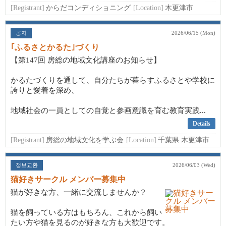
[Registrant]
からだコンディショニング
[Location]
木更津市
공지
2026/06/15 (Mon)
｢ふるさとかるた｣づくり
【第147回 房総の地域文化講座のお知らせ】
かるたづくりを通して、自分たちが暮らすふるさとや学校に
誇りと愛着を深め、
地域社会の一員としての自覚と参画意識を育む教育実践...
Details
[Registrant]
房総の地域文化を学ぶ会
[Location]
千葉県 木更津市
정보교환
2026/06/03 (Wed)
猫好きサークル メンバー募集中
猫が好きな方、一緒に交流しませんか？
猫を飼っている方はもちろん、これから飼い
たい方や猫を見るのが好きな方も大歓迎です。