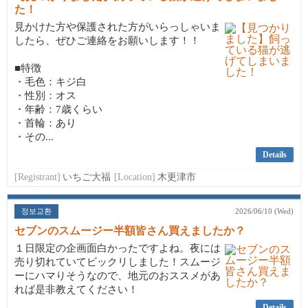
た！
見かけた方や保護された方がいらっしゃいま
したら、ぜひご連絡をお願いします！！
■特徴
・毛色：キジ白
・性別：オス
・年齢：7歳くらい
・首輪：あり
・その...
Details
[Registrant]
いちご大福
[Location]
木更津市
정보교환
2026/06/10 (Wed)
セブンのスムージー半額皆さん買えましたか？
１日限定の企画面白かったですよね。夜には
売り切れていてビックリしました！スムージ
ーにハマりそうなので、地元のおススメがあ
れば是非教えてください！
Details