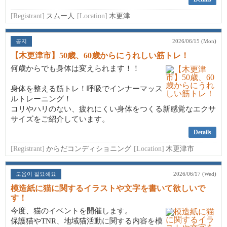
[Registrant]
スムー人
[Location]
木更津
공지
2026/06/15 (Mon)
【木更津市】50歳、60歳からにうれしい筋トレ！
何歳からでも身体は変えられます！！
身体を整える筋トレ！呼吸でインナーマッス
ルトレーニング！
コリやハリのない、疲れにくい身体をつくる新感覚なエクサ
サイズをご紹介しています。
Details
[Registrant]
からだコンディショニング
[Location]
木更津市
도움이 필요해요
2026/06/17 (Wed)
模造紙に猫に関するイラストや文字を書いて欲しいで
す！
今度、猫のイベントを開催します。
保護猫やTNR、地域猫活動に関する内容を模