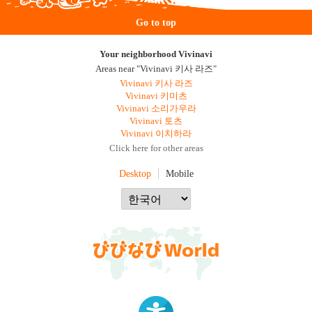
Go to top
Your neighborhood Vivinavi
Areas near "Vivinavi 키사 라즈"
Vivinavi 키사 라즈
Vivinavi 키미츠
Vivinavi 소리가우라
Vivinavi 토츠
Vivinavi 이치하라
Click here for other areas
Desktop
Mobile