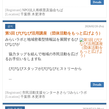
Details
[Registrant]
NPO法人将棋普及協会ちば
[Location]
千葉県 木更津市
공지
2026/02/20 (Fri)
第5回 びびなび活用講座 （団体活動をもっと広げよう）
みらいラボと地域密着型情報誌を展開するび
びなびが
協力タッグを組んで地域の市民活動を広げ
るお手伝いをします🙋
びびなびスタッフがびびなびヒストリーから
...
Details
[Registrant]
市民活動支援センターきさらづみらいラボ
[Location]
千葉県 木更津市
이런 걸 해요
2026/07/13 (Mon)