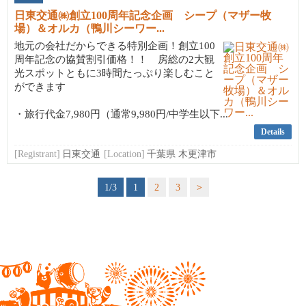
日東交通㈱創立100周年記念企画 シープ（マザー牧
場）＆オルカ（鴨川シーワー...
地元の会社だからできる特別企画！創立100
周年記念の協賛割引価格！！ 房総の2大観
光スポットともに3時間たっぷり楽しむこと
ができます
・旅行代金7,980円（通常9,980円/中学生以下...
Details
[Registrant]
日東交通
[Location]
千葉県 木更津市
1/3
1
2
3
>