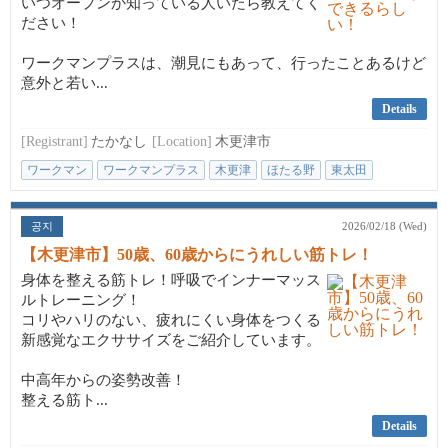
いつオープンか知っている人いたら教えてく
ださい！
ワークマンプラスは、潮見にもあって、行ったことあるけど
意外と若い...
Details
[Registrant]
たかなし
[Location]
木更津市
ワークマン
ワークマンプラス
木更津
ほたる野
東太田
공지
2026/02/18 (Wed)
【木更津市】50歳、60歳からにうれしい筋トレ！
身体を整える筋トレ！呼吸でインナーマッス
ルトレーニング！
コリやハリのない、疲れにくい身体をつくる
新感覚なエクササイズをご紹介しています。
中高年からの姿勢改善！
整える筋ト...
Details