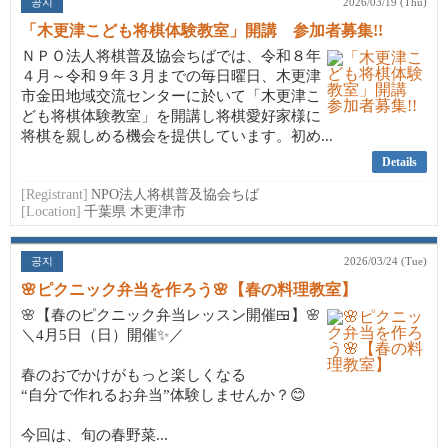
공지
2026/03/19 (Thu)
「木更津こども将棋体験教室」開講 参加者募集!!
ＮＰＯ法人将棋普及協会ちばでは、令和８年
４月～令和９年３月までの毎日曜日、木更津
市金田地域交流センターに於いて「木更津こ
ども将棋体験教室」を開講し将棋愛好家様に
将棋を親しめる機会を提供しています。初め...
Details
[Registrant]
NPO法人将棋普及協会ちば
[Location]
千葉県 木更津市
공지
2026/03/24 (Tue)
🌸ピクニック弁当を作ろう🌸【春の料理教室】
🌸【春のピクニック弁当レッスン開催🍱】🌸
＼4月5日（日）開催✨／
春のおでかけがもっと楽しくなる
“自分で作れるお弁当”体験しませんか？😊
今回は、旬の春野菜...