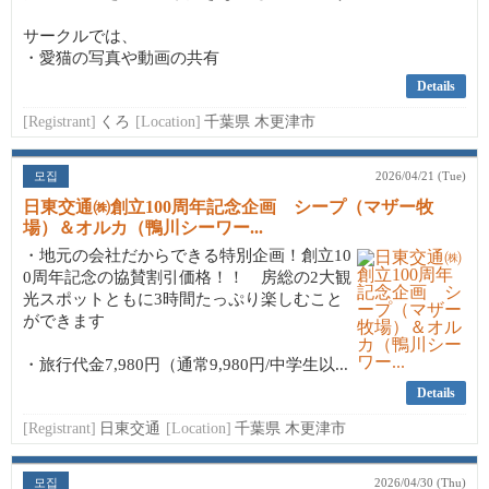
サークルでは、
・愛猫の写真や動画の共有
Details
[Registrant]
くろ
[Location]
千葉県 木更津市
모집
2026/04/21 (Tue)
日東交通㈱創立100周年記念企画 シープ（マザー牧
場）＆オルカ（鴨川シーワー...
・地元の会社だからできる特別企画！創立10
0周年記念の協賛割引価格！！ 房総の2大観
光スポットともに3時間たっぷり楽しむこと
ができます
・旅行代金7,980円（通常9,980円/中学生以...
Details
[Registrant]
日東交通
[Location]
千葉県 木更津市
모집
2026/04/30 (Thu)