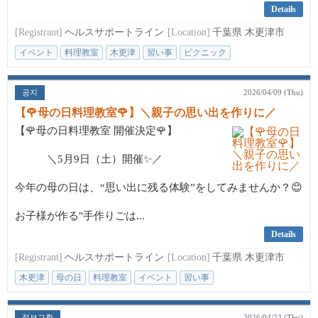
Details
[Registrant]
ヘルスサポートライン
[Location]
千葉県 木更津市
イベント
料理教室
木更津
習い事
ピクニック
공지
2026/04/09 (Thu)
【🌹母の日料理教室🌹】＼親子の思い出を作りに／
【🌹母の日料理教室 開催決定🌹】
＼5月9日（土）開催✨／
今年の母の日は、“思い出に残る体験”をしてみませんか？😊
お子様が作る"手作りごは...
Details
[Registrant]
ヘルスサポートライン
[Location]
千葉県 木更津市
木更津
母の日
料理教室
イベント
習い事
정보교환
2026/04/23 (Thu)