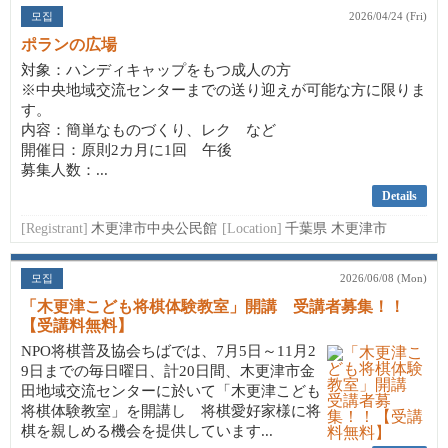
모집
2026/04/24 (Fri)
ポランの広場
対象：ハンディキャップをもつ成人の方
※中央地域交流センターまでの送り迎えが可能な方に限りま
す。
内容：簡単なものづくり、レク など
開催日：原則2カ月に1回 午後
募集人数：...
Details
[Registrant]
木更津市中央公民館
[Location]
千葉県 木更津市
모집
2026/06/08 (Mon)
「木更津こども将棋体験教室」開講 受講者募集！！
【受講料無料】
NPO将棋普及協会ちばでは、7月5日～11月2
9日までの毎日曜日、計20日間、木更津市金
田地域交流センターに於いて「木更津こども
将棋体験教室」を開講し 将棋愛好家様に将
棋を親しめる機会を提供しています...