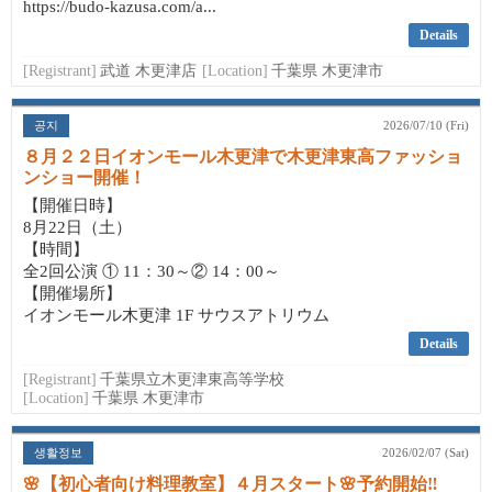
https://budo-kazusa.com/a...
Details
[Registrant]
武道 木更津店
[Location]
千葉県 木更津市
공지
2026/07/10 (Fri)
８月２２日イオンモール木更津で木更津東高ファッショ
ンショー開催！
【開催日時】
8月22日（土）
【時間】
全2回公演 ① 11：30～② 14：00～
【開催場所】
イオンモール木更津 1F サウスアトリウム
Details
[Registrant]
千葉県立木更津東高等学校
[Location]
千葉県 木更津市
생활정보
2026/02/07 (Sat)
🌸【初心者向け料理教室】４月スタート🌸予約開始‼️