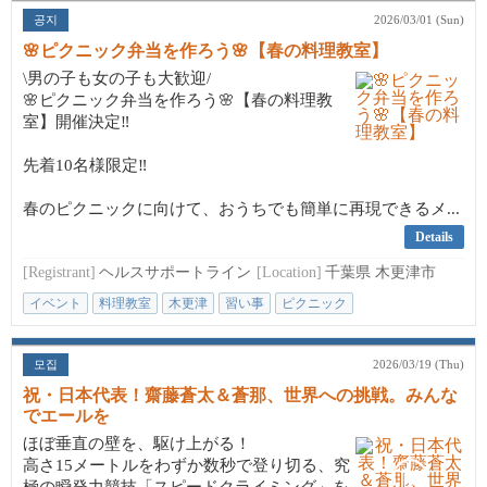
공지
2026/03/01 (Sun)
🌸ピクニック弁当を作ろう🌸【春の料理教室】
\男の子も女の子も大歓迎/
🌸ピクニック弁当を作ろう🌸【春の料理教
室】開催決定‼️
先着10名様限定‼️
春のピクニックに向けて、おうちでも簡単に再現できるメ...
Details
[Registrant]
ヘルスサポートライン
[Location]
千葉県 木更津市
イベント
料理教室
木更津
習い事
ピクニック
모집
2026/03/19 (Thu)
祝・日本代表！齋藤蒼太＆蒼那、世界への挑戦。みんな
でエールを
ほぼ垂直の壁を、駆け上がる！
高さ15メートルをわずか数秒で登り切る、究