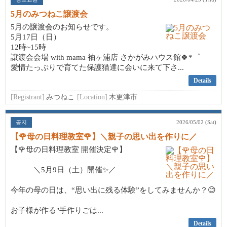
5月のみつねこ譲渡会
5月の譲渡会のお知らせです。
5月17日（日）
12時~15時
譲渡会会場 with mama 袖ヶ浦店 さかがみハウス館🍀*゜
愛情たっぷりで育てた保護猫達に会いに来て下さ...
Details
[Registrant]
みつねこ
[Location]
木更津市
공지
2026/05/02 (Sat)
【🌹母の日料理教室🌹】＼親子の思い出を作りに／
【🌹母の日料理教室 開催決定🌹】
＼5月9日（土）開催✨／
今年の母の日は、“思い出に残る体験”をしてみませんか？😊
お子様が作る"手作りごは...
Details