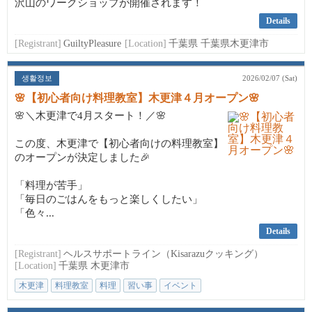
沢山のワークショップが開催されます！
Details
[Registrant]
GuiltyPleasure
[Location]
千葉県 千葉県木更津市
생활정보
2026/02/07 (Sat)
🌸【初心者向け料理教室】木更津４月オープン🌸
🌸＼木更津で4月スタート！／🌸
この度、木更津で【初心者向けの料理教室】
のオープンが決定しました🎉
「料理が苦手」
「毎日のごはんをもっと楽しくしたい」
「色々...
Details
[Registrant]
ヘルスサポートライン（Kisarazuクッキング）
[Location]
千葉県 木更津市
木更津
料理教室
料理
習い事
イベント