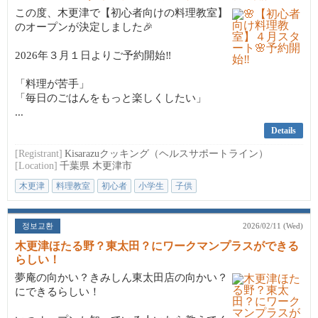
この度、木更津で【初心者向けの料理教室】
のオープンが決定しました🎉
2026年３月１日よりご予約開始‼️
「料理が苦手」
「毎日のごはんをもっと楽しくしたい」
...
Details
[Registrant]
Kisarazuクッキング（ヘルスサポートライン）
[Location]
千葉県 木更津市
木更津
料理教室
初心者
小学生
子供
정보교환
2026/02/11 (Wed)
木更津ほたる野？東太田？にワークマンプラスができる
らしい！
夢庵の向かい？きみしん東太田店の向かい？
にできるらしい！