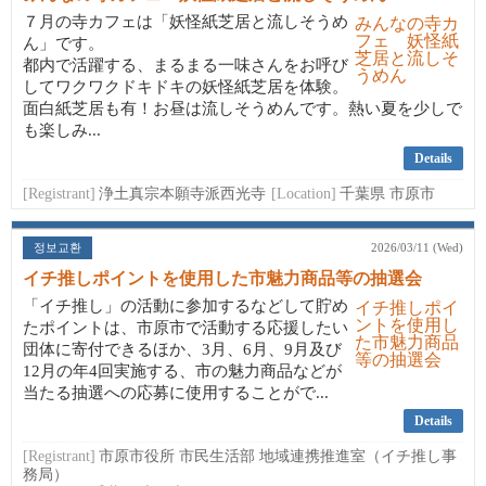
７月の寺カフェは「妖怪紙芝居と流しそうめ
ん」です。
都内で活躍する、まるまる一味さんをお呼び
してワクワクドキドキの妖怪紙芝居を体験。
面白紙芝居も有！お昼は流しそうめんです。熱い夏を少しで
も楽しみ...
Details
[Registrant]
浄土真宗本願寺派西光寺
[Location]
千葉県 市原市
정보교환
2026/03/11 (Wed)
イチ推しポイントを使用した市魅力商品等の抽選会
「イチ推し」の活動に参加するなどして貯め
たポイントは、市原市で活動する応援したい
団体に寄付できるほか、3月、6月、9月及び
12月の年4回実施する、市の魅力商品などが
当たる抽選への応募に使用することがで...
Details
[Registrant]
市原市役所 市民生活部 地域連携推進室（イチ推し事
務局）