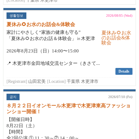
[Location]
千葉県 木更津市
생활정보
2026/08/05 (Wed)
夏休み🌻お水のお話会&体験会
家計にやさしく“家族の健康も守る”
「夏休み🌻お水のお話＆体験会」㏌木更津
2026年8月23日（日）14:00〜15:00
📍 木更津市金田地域交流センター（きさて...
Details
[Registrant]
山田宏美
[Location]
千葉県 木更津市
공지
2026/07/10 (Fri)
８月２２日イオンモール木更津で木更津東高ファッショ
ンショー開催！
【開催日時】
8月22日（土）
【時間】
全2回公演 ① 11：30～② 14：00～