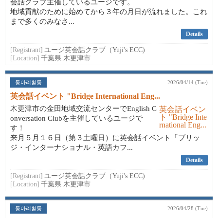
会話クラブ主催しているユージです。
地域貢献のために始めてから３年の月日が流れました。これ
まで多くのみなさ...
Details
[Registrant]
ユージ英会話クラブ（Yuji's ECC)
[Location]
千葉県 木更津市
동아리활동
2026/04/14 (Tue)
英会話イベント "Bridge International Eng...
木更津市の金田地域交流センターでEnglish C
onversation Clubを主催しているユージで
す！
来月５月１６日（第３土曜日）に英会話イベント「ブリッ
ジ・インターナショナル・英語カフ...
Details
[Registrant]
ユージ英会話クラブ（Yuji's ECC)
[Location]
千葉県 木更津市
동아리활동
2026/04/28 (Tue)