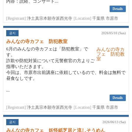
内容：読経、コンサート...
Details
[Registrant]
浄土真宗本願寺派西光寺
[Location]
千葉県 市原市
공지
2026/05/10 (Sun)
みんなの寺カフェ 防犯教室
6月のみんなの寺カフェは「防犯教室」で
す。
詐欺や防犯対策について元警察官の方よりご
指導いただきます。
今回は、市原市出前講座に依頼しているので、料金は無料で
昼食なしです。
...
Details
[Registrant]
浄土真宗本願寺派西光寺
[Location]
千葉県 市原市
공지
2026/06/13 (Sat)
みんなの寺カフェ 妖怪紙芝居と流しそうめん