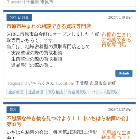
[Location]
千葉県 市原市
이런 걸 해요
2026/06/19 (Fri)
市原市生まれの相談できる買取専門店
5/18に市原市白金町にオープンしました「買
取専門いちろく」です。
当店は、地域密着型の買取専門店として
・実家整理の際の買取相談
・生前整理の際の買取相談
・遺品整理の際の買...
Details
[Registrant]
いちろくさん
[Location]
千葉県 市原市白金町
生前整理
遺品整理
買取相談
貴金属買取
ブランド品買取
공지
2026/02/27 (Fri)
不思議な生き物を見つけよう！！【いちはら粘菌の会】
第83号
いちはら粘菌の会は、毎月第2日曜日に活動
中！