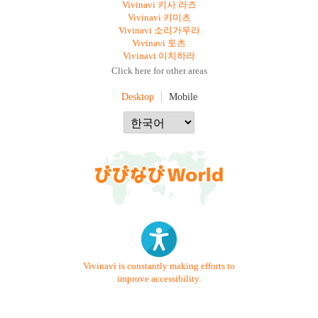
Vivinavi 키사 라즈
Vivinavi 키미츠
Vivinavi 소리가우라
Vivinavi 토츠
Vivinavi 이치하라
Click here for other areas
Desktop
Mobile
Vivinavi is constantly making efforts to
improve accessibility.