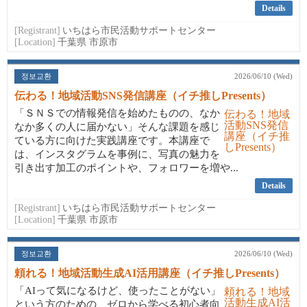
Details
[Registrant]
いちはら市民活動サポートセンター
[Location]
千葉県 市原市
정보교환
2026/06/10 (Wed)
伝わる！地域活動SNS発信講座（イチ推しPresents）
「ＳＮＳでの情報発信を始めたものの、なか
なか多くの人に届かない」そんな課題を感じ
ている方に向けた実践講座です。本講座で
は、インスタグラムを事例に、写真の魅力を
引き出す加工のポイントや、フォロワーを増や...
Details
[Registrant]
いちはら市民活動サポートセンター
[Location]
千葉県 市原市
정보교환
2026/06/10 (Wed)
頼れる！地域活動生成AI活用講座（イチ推しPresents）
「AIって気になるけど、使ったことがない」
という方のための、ゼロから学べる初心者向