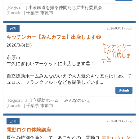
[Registrant]
小湊鐵道を撮る仲間たち展実行委員会
[Location]
千葉県 市原市
공지
2026/03/01 (Sun)
キッチンカー【みんカフェ】出店します😊
2026/3/8(日)
市原市
牛久にぎわいマーケットに出店します😊！
自立援助ホームみんなのいえで大人気のもつ煮をはじめ、チ
ュロス、フランクフルトなども提供していま...
Details
[Registrant]
自立援助ホーム みんなのいえ
[Location]
千葉県 市原市
공지
2026/07/14 (Tue)
電動ロクロ体験講座
夏休み特別企画として あこがれの 電動ロ