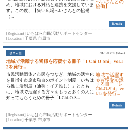
め、地域における対話と連携を支援していま
す。この度、【集い広場へいさんとの協働
（...
Details
[Registrant]
いちはら市民活動サポートセンター
[Location]
千葉県 市原市
정보교환
2026/03/30 (Mon)
地域で活躍する皆様を応援する冊子「I-Chi-O-Shi」vol.1
2を発行...
市民活動団体と市民をつなぎ、地域の活性化
を目指す市原市独自のポイント制度「いちは
ら推し活制度（通称：イチ推し）」ととも
に、地域で活躍する方々をもっと多くの人に
知ってもらうための冊子「I-Chi-O-S...
Details
[Registrant]
いちはら市民活動サポートセンター
[Location]
千葉県 市原市