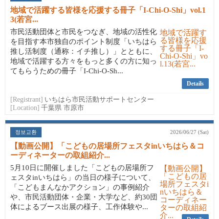
地域で活躍する皆様を応援する冊子「I-Chi-O-Shi」vol.1
3(若宮...
市民活動団体と市民をつなぎ、地域の活性化
を目指す本市独自のポイント制度「いちはら
推し活制度（通称：イチ推し）」とともに、
地域で活躍する方々をもっと多くの方に知っ
てもらうための冊子「I-Chi-O-Sh...
Details
[Registrant]
いちはら市民活動サポートセンター
[Location]
千葉県 市原市
정보교환
2026/06/27 (Sat)
【動画公開】「こどもの居場所フェスタinいちはら＆コ
ーディネーターの取組紹介...
5月10日に開催しました「こどもの居場所フ
ェスタinいちはら」の当日の様子について、
「こどもまんなかアクション」の事例紹介
や、市民活動団体・企業・大学など、約30団
体によるブース出展の様子、工作体験や...