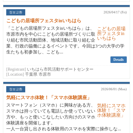
정보교환
2026/04/17 (Fri)
こどもの居場所フェスタinいちはら
「こどもの居場所フェスタinいちはら」は、
市原市内を中心にこどもの居場所づくりに取
り組む市民活動団体、地域活動に取り組む企
業、行政の協働によるイベントです。今回は3つの大学の学
生たちも初参加し、こども...
Details
[Registrant]
いちはら市民活動サポートセンター
[Location]
千葉県 市原市
정보교환
2026/06/01 (Mon)
気軽にスマホ体験！「スマホ体験講座」
スマートフォン（スマホ）に興味がある方、
スマホは持っていても電話しか使っていない
方や、もっと使いこなしたい方向けのスマホ
体験講座を開催します。
一人一台貸し出される体験用のスマホを実際に操作しな...