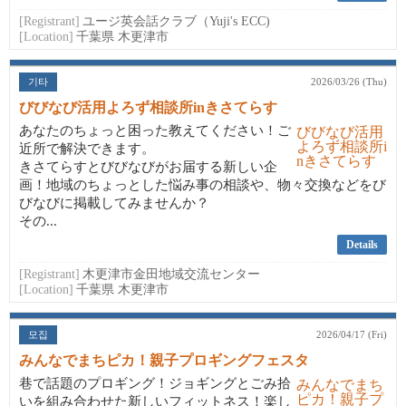
[Registrant]
ユージ英会話クラブ（Yuji's ECC)
[Location]
千葉県 木更津市
기타
2026/03/26 (Thu)
びびなび活用よろず相談所inきさてらす
あなたのちょっと困った教えてください！ご
近所で解決できます。
きさてらすとびびなびがお届する新しい企
画！地域のちょっとした悩み事の相談や、物々交換などをび
びなびに掲載してみませんか？
その...
Details
[Registrant]
木更津市金田地域交流センター
[Location]
千葉県 木更津市
모집
2026/04/17 (Fri)
みんなでまちピカ！親子プロギングフェスタ
巷で話題のプロギング！ジョギングとごみ拾
いを組み合わせた新しいフィットネス！楽し