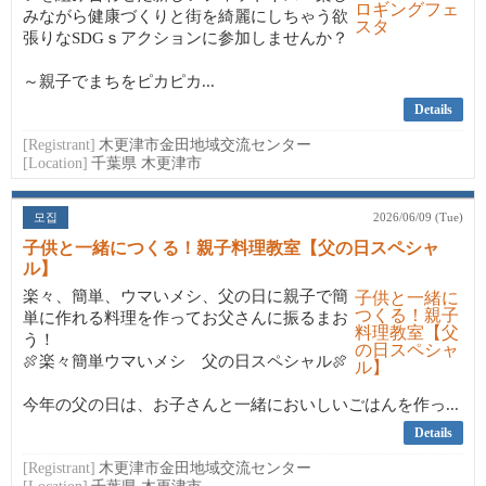
みながら健康づくりと街を綺麗にしちゃう欲
張りなSDGｓアクションに参加しませんか？
～親子でまちをピカピカ...
Details
[Registrant]
木更津市金田地域交流センター
[Location]
千葉県 木更津市
모집
2026/06/09 (Tue)
子供と一緒につくる！親子料理教室【父の日スペシャ
ル】
楽々、簡単、ウマいメシ、父の日に親子で簡
単に作れる料理を作ってお父さんに振るまお
う！
🍖楽々簡単ウマいメシ 父の日スペシャル🍖
今年の父の日は、お子さんと一緒においしいごはんを作っ...
Details
[Registrant]
木更津市金田地域交流センター