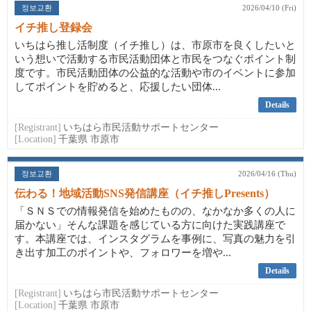
정보교환
2026/04/10 (Fri)
イチ推し登録会
いちはら推し活制度（イチ推し）は、市原市を良くしたいと
いう想いで活動する市民活動団体と市民をつなぐポイント制
度です。市民活動団体の公益的な活動や市のイベントに参加
してポイントを貯めると、応援したい団体...
Details
[Registrant]
いちはら市民活動サポートセンター
[Location]
千葉県 市原市
정보교환
2026/04/16 (Thu)
伝わる！地域活動SNS発信講座（イチ推しPresents）
「ＳＮＳでの情報発信を始めたものの、なかなか多くの人に
届かない」そんな課題を感じている方に向けた実践講座で
す。本講座では、インスタグラムを事例に、写真の魅力を引
き出す加工のポイントや、フォロワーを増や...
Details
[Registrant]
いちはら市民活動サポートセンター
[Location]
千葉県 市原市