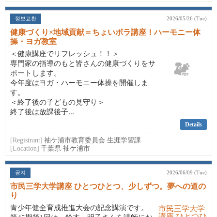
정보교환
2026/05/26 (Tue)
健康づくり×地域貢献＝ちょいボラ講座！ハーモニー体
操・ヨガ教室
＜健康講座でリフレッシュ！！＞
専門家の指導のもと皆さんの健康づくりをサ
ポートします。
今年度はヨガ・ハーモニー体操を開催しま
す。
＜終了後の子どもの見守り＞
終了後は放課後子...
Details
[Registrant]
袖ケ浦市教育委員会 生涯学習課
[Location]
千葉県 袖ケ浦市
공지
2026/06/09 (Tue)
市民三学大学講座 ひとつひとつ、少しずつ。夢への道の
り
青少年健全育成推進大会の記念講演です。