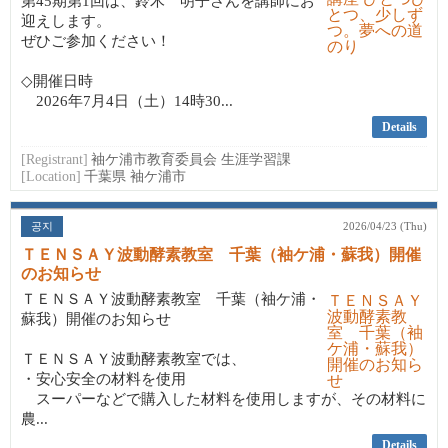
第45期第1回は、鈴木 明子さんを講師にお
迎えします。
ぜひご参加ください！
◇開催日時
2026年7月4日（土）14時30...
Details
[Registrant]
袖ケ浦市教育委員会 生涯学習課
[Location]
千葉県 袖ケ浦市
공지
2026/04/23 (Thu)
ＴＥＮＳＡＹ波動酵素教室 千葉（袖ケ浦・蘇我）開催
のお知らせ
ＴＥＮＳＡＹ波動酵素教室 千葉（袖ケ浦・
蘇我）開催のお知らせ
ＴＥＮＳＡＹ波動酵素教室では、
・安心安全の材料を使用
スーパーなどで購入した材料を使用しますが、その材料に
農...
Details