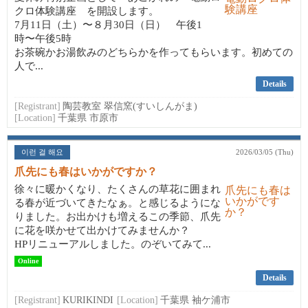
クロ体験講座 を開設します。
7月11日（土）〜８月30日（日） 午後1
時〜午後5時
お茶碗かお湯飲みのどちらかを作ってもらいます。初めての
人で...
Details
[Registrant]
陶芸教室 翠信窯(すいしんがま)
[Location]
千葉県 市原市
이런 걸 해요
2026/03/05 (Thu)
爪先にも春はいかがですか？
徐々に暖かくなり、たくさんの草花に囲まれ
る春が近づいてきたなぁ。と感じるようにな
りました。お出かけも増えるこの季節、爪先
に花を咲かせて出かけてみませんか？
HPリニューアルしました。のぞいてみて...
Online
Details
[Registrant]
KURIKINDI
[Location]
千葉県 袖ケ浦市