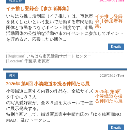
정보교환
2026/08/06 (Thu)
イチ推し登録会【参加者募集】
いちはら推し活制度（イチ推し）は、市原市
を良くしたいという想いで活動する市民活動
団体と市民をつなぐポイント制度です。市民
活動団体の公益的な活動や市のイベントに参加してポイント
を貯めると、応援したい団体...
Details
[Registrant]
いちはら市民活動サポートセンター
[Location]
千葉県 市原市
공지
2026/05/12 (Tue)
2026年 第6回 小湊鐵道を撮る仲間たち展
小湊鐵道に関する内容の作品を、全紙サイズ
を中心に８３人
の写真愛好家が、全８３点を大ホールで一堂
に展示発表する。
特別企画として、鐵道写真家中井晴也氏の「ゆる鉄画廊NO
MAD」及びトークシ...
Details