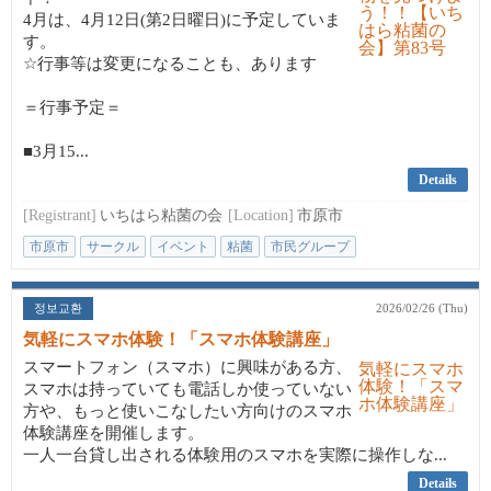
4月は、4月12日(第2日曜日)に予定していま
す。
☆行事等は変更になることも、あります
＝行事予定＝
■3月15...
Details
[Registrant]
いちはら粘菌の会
[Location]
市原市
市原市
サークル
イベント
粘菌
市民グループ
정보교환
2026/02/26 (Thu)
気軽にスマホ体験！「スマホ体験講座」
スマートフォン（スマホ）に興味がある方、
スマホは持っていても電話しか使っていない
方や、もっと使いこなしたい方向けのスマホ
体験講座を開催します。
一人一台貸し出される体験用のスマホを実際に操作しな...
Details