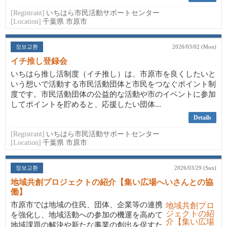
[Registrant]
いちはら市民活動サポートセンター
[Location]
千葉県 市原市
정보교환
2026/03/02 (Mon)
イチ推し登録会
いちはら推し活制度（イチ推し）は、市原市を良くしたいと
いう想いで活動する市民活動団体と市民をつなぐポイント制
度です。市民活動団体の公益的な活動や市のイベントに参加
してポイントを貯めると、応援したい団体...
Details
[Registrant]
いちはら市民活動サポートセンター
[Location]
千葉県 市原市
정보교환
2026/03/29 (Sun)
地域共創プロジェクトの紹介【集い広場へいさんとの協
働】
市原市では地域の住民、団体、企業等の連携
を強化し、地域活動への参加の機運を高めて
地域課題の解決や新たな事業の創出を促すた