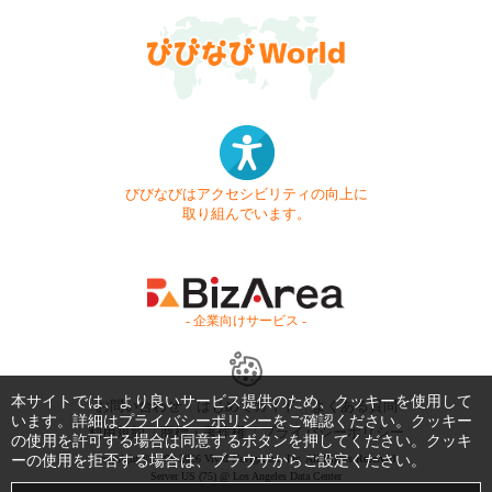
びびなびはアクセシビリティの向上に
取り組んでいます。
- 企業向けサービス -
本サイトでは、より良いサービス提供のため、クッキーを使用して
お問い合わせ
はじめてガイド
よくある質問
います。詳細は
プライバシーポリシー
をご確認ください。クッキー
利用規約
商標・著作権
プライバシーポリシー
の使用を許可する場合は同意するボタンを押してください。クッキ
ーの使用を拒否する場合は、ブラウザからご設定ください。
Copyright © 1999-2026 Vivid Navigation, Inc. All Rights Reserved.
Server US (75) @ Los Angeles Data Center