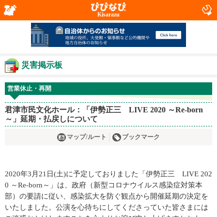
Kisarazu
災害掲示板
営業休止・再開
君津市民文化ホール：「伊勢正三 LIVE 2020 ～Re-born
～」延期・払戻しについて
マップ/ルート
ブックマーク
2020年3月21日(土)に予定しておりました「伊勢正三 LIVE 202
0 ～Re-born～」は、政府（新型コロナウイルス感染症対策本
部）の要請に従い、感染拡大を防ぐ観点から開催延期の決定を
いたしました。公演を心待ちにしてくださっていた皆さまには