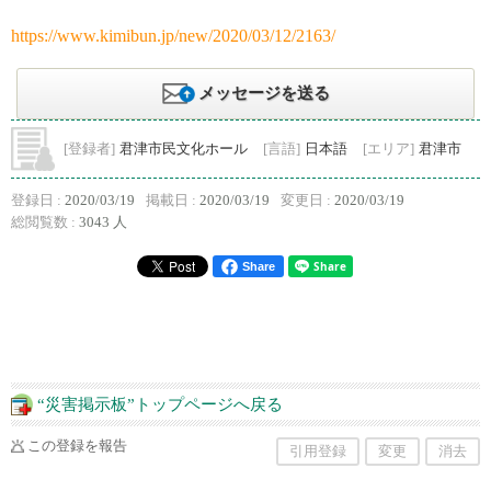
https://www.kimibun.jp/new/2020/03/12/2163/
メッセージを送る
[登録者]
君津市民文化ホール
[言語]
日本語
[エリア]
君津市
登録日 :
2020/03/19
掲載日 :
2020/03/19
変更日 :
2020/03/19
総閲覧数 :
3043 人
Share
“災害掲示板”トップページへ戻る
この登録を報告
引用登録
変更
消去