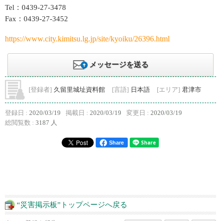
Tel：0439-27-3478
Fax：0439-27-3452
https://www.city.kimitsu.lg.jp/site/kyoiku/26396.html
メッセージを送る
[登録者]
久留里城址資料館
[言語]
日本語
[エリア]
君津市
登録日 :
2020/03/19
掲載日 :
2020/03/19
変更日 :
2020/03/19
総閲覧数 :
3187 人
Share
“災害掲示板”トップページへ戻る