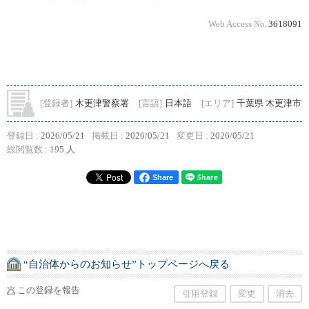
Web Access No.
3618091
[登録者]
木更津警察署
[言語]
日本語
[エリア]
千葉県 木更津市
登録日 :
2026/05/21
掲載日 :
2026/05/21
変更日 :
2026/05/21
総閲覧数 :
195 人
Share
“自治体からのお知らせ”トップページへ戻る
この登録を報告
引用登録
変更
消去