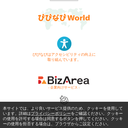
びびなびはアクセシビリティの向上に
取り組んでいます。
- 企業向けサービス -
本サイトでは、より良いサービス提供のため、クッキーを使用して
お問い合わせ
はじめてガイド
よくある質問
います。詳細は
プライバシーポリシー
をご確認ください。クッキー
利用規約
商標・著作権
プライバシーポリシー
の使用を許可する場合は同意するボタンを押してください。クッキ
ーの使用を拒否する場合は、ブラウザからご設定ください。
Copyright © 1999-2026 Vivid Navigation, Inc. All Rights Reserved.
Server US (43) @ Los Angeles Data Center