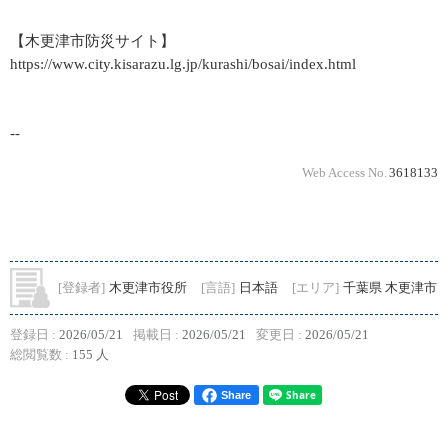
【木更津市防災サイト】
https://www.city.kisarazu.lg.jp/kurashi/bosai/index.html
--
Web Access No.
3618133
[登録者]
木更津市役所
[言語]
日本語
[エリア]
千葉県 木更津市
登録日 :
2026/05/21
掲載日 :
2026/05/21
変更日 :
2026/05/21
総閲覧数 :
155 人
Share