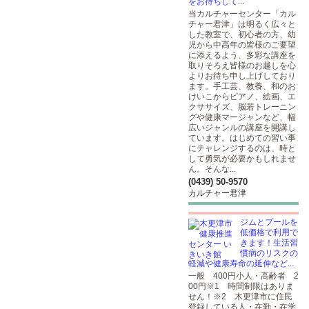
をお待ちして...
当カルチャーセンター「カル
チャー君津」は明るく広々と
した教室で、初心者の方、幼
児から中高年の皆様のご要望
に添えるよう、多彩な講座を
取りそろえ皆様のお越しを心
よりお待ち申し上げしており
ます。手工芸、教養、和のお
けいこからピアノ、絵画、エ
クササイズ、脳若トレーニン
グや健康マージャンなど、幅
広いジャンルの講座を開講し
ています。はじめての習い事
にチャレンジするのは、時と
して勇気が必要かもしれませ
ん。そんな...
(0439) 50-9570
カルチャー君津
ジムとプールを
低価格で利用で
きます！生活習
慣病のリスクの
軽減や健康寿命の延伸など...
一般 400円小人・高齢者 2
00円※1 時間制限はありま
せん！※2 木更津市に住民
登録している人・在勤・在学