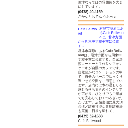
更津ならではの雰囲気を大切
にしています。
(0438) 40-4159
さかなとおでん うおべぇ
君津市塚原にあ
るCafe Bellwoo
dは、君津方面
から周東中学校手前に位置
す...
君津市塚原にあるCafe Bellw
oodは、君津方面から周東中
学校手前に位置する、自家焙
煎コーヒーと手作りシフォン
ケーキが自慢のカフェです。
自然豊かなロケーションの中
で、自分のペースでゆっくり
過ごせる空間をご用意してい
ます。店内には木の温もりを
感じる落ち着きのインテリア
が広がり、ひとりでもご家族
でも安心しておくつろぎいた
だけます。店舗裏側に最大10
台ほど駐車可能な専用駐車場
も完備。日常を離れて、...
(0439) 32-1688
Cafe Bellwood