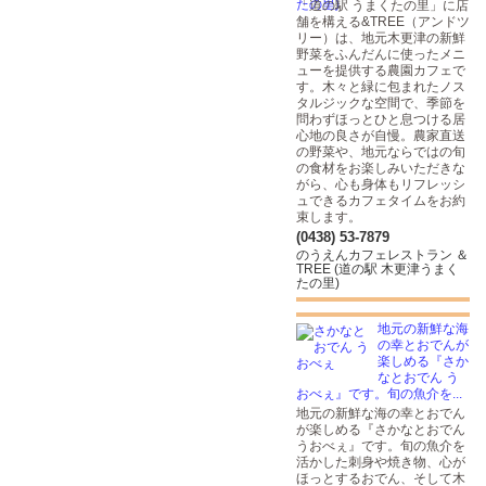
「道の駅 うまくたの里」に店
舗を構える&TREE（アンドツ
リー）は、地元木更津の新鮮
野菜をふんだんに使ったメニ
ューを提供する農園カフェで
す。木々と緑に包まれたノス
タルジックな空間で、季節を
問わずほっとひと息つける居
心地の良さが自慢。農家直送
の野菜や、地元ならではの旬
の食材をお楽しみいただきな
がら、心も身体もリフレッシ
ュできるカフェタイムをお約
束します。
(0438) 53-7879
のうえんカフェレストラン ＆
TREE (道の駅 木更津うまく
たの里)
地元の新鮮な海
の幸とおでんが
楽しめる『さか
なとおでん う
おべぇ』です。旬の魚介を...
地元の新鮮な海の幸とおでん
が楽しめる『さかなとおでん
うおべぇ』です。旬の魚介を
活かした刺身や焼き物、心が
ほっとするおでん、そして木