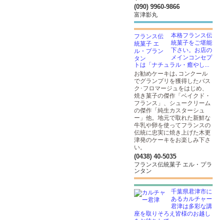
(090) 9960-9866
富津影丸
本格フランス伝
統菓子をご堪能
下さい。お店の
メインコンセプ
トは「ナチュラル・癒やし...
お勧めケーキは､コンクール
でグランプリを獲得したバス
ク･フロマージュをはじめ、
焼き菓子の傑作「ベイクド・
フランス」、シュークリーム
の傑作「純生カスターシュ
ー」他。地元で取れた新鮮な
牛乳や卵を使ってフランスの
伝統に忠実に焼き上げた木更
津発のケーキをお楽しみ下さ
い。
(0438) 40-5035
フランス伝統菓子 エル・プラ
ンタン
千葉県君津市に
あるカルチャー
君津は多彩な講
座を取りそろえ皆様のお越し