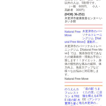
以外の人は、5割増です。
（一般 600円、 小人・
高齢者 300円）
(0438) 36-2511
木更津市健康推進センター い
きいき館
木更津市のパー
ソナルトレーニ
ングジム【Nat
ural Free Move】運動不...
木更津市のパーソナルトレー
ニングジム【Natural Free Mo
ve】では、無添加住宅であな
たの健康維持・増進お手伝い
致します！！ダイエット、身
体の慢性的な痛みの緩和、体
力向上、免疫力アップなど
様々なお悩みに対応致しま
す。
Natural Free Move
「道の駅 うま
くたの里」に店
舗を構える&TR
EE（アンドツ
リー）は、地元木更津の...