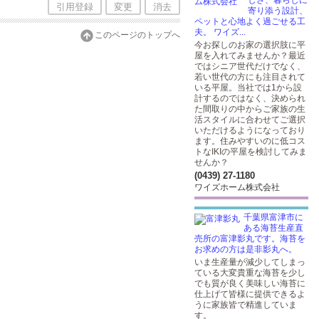
しさ、暮らしに
引用登録
変更
消去
寄り添う設計、
ペットと心地よく過ごせる工
夫。 ワイズ...
このページのトップへ
今お探しのお家の選択肢に平
屋を入れてみませんか？最近
ではシニア世代だけでなく、
若い世代の方にも注目されて
いる平屋。当社では1から設
計するのではなく、決められ
た間取りの中からご家族の生
活スタイルに合わせてご選択
いただけるようになっており
ます。住みやすいのに低コス
トなIKIの平屋を検討してみま
せんか？
(0439) 27-1180
ワイズホーム株式会社
千葉県富津市に
ある海苔生産直
売所の富津影丸です。海苔を
お求めの方は是非影丸へ。
いま生産量が減少してしまっ
ている大変貴重な海苔を少し
でも質が良く美味しい海苔に
仕上げて皆様に提供できるよ
うに家族皆で精進していま
す。