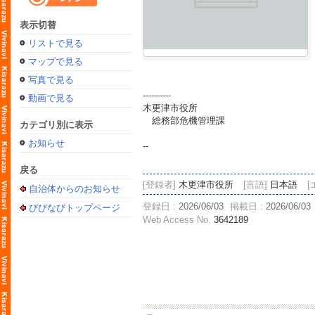
表示切替
リストで見る
マップで見る
写真で見る
----------
動画で見る
木更津市役所
総務部危機管理課
カテゴリ別に表示
お知らせ
--
戻る
[登録者]
木更津市役所
[言語]
日本語
[
自治体からのお知らせ
登録日 :
2026/06/03
掲載日 :
2026/06/03
びびなびトップページ
Web Access No.
3642189