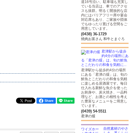
道16号沿い、駐車場も充実し
ている当店は、車でのアクセ
スも抜群。明るく開放的な店
内にはバリアフリー席や宴会
対応席もあり、ご家族や団体
でもゆったり寛げる空間をご
用意しています。
(0438) 36-1729
焼肉お富さん 和牛とまぐろ
君津駅から徒歩
約4分の場所にあ
る「君津の煖」は、旬の鮮魚
とこだわりの和食を気軽に...
君津駅から徒歩約4分の場所
にある「君津の煖」は、旬の
鮮魚とこだわりの和食を気軽
に楽しめる居酒屋です。毎日
仕入れる新鮮な魚介を使った
お刺身や、炭火焼き、一品料
理など、お酒との相性を考え
Share
た豊富なメニューをご用意し
ています。
(0439) 54-5511
君津の煖
自然素材のやさ