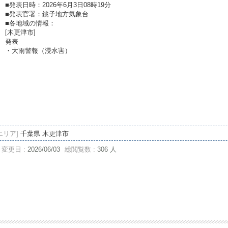
■発表日時：2026年6月3日08時19分
■発表官署：銚子地方気象台
■各地域の情報：
[木更津市]
発表
・大雨警報（浸水害）
エリア]
千葉県 木更津市
変更日 :
2026/06/03
総閲覧数 :
306 人