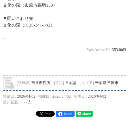
文化の森（市原市福増130）
▼問い合わせ先
文化の森（0120-341-342）
--
Web Access No.
3534063
[登録者]
市原市役所
[言語]
日本語
[エリア]
千葉県 市原市
登録日 :
2026/04/02
掲載日 :
2026/04/02
変更日 :
2026/04/02
総閲覧数 :
766 人
Share