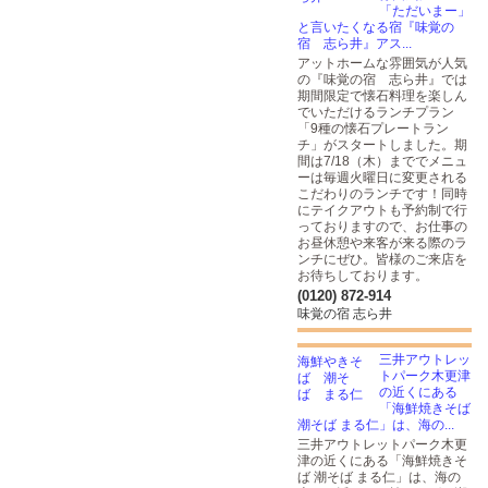
「ただいまー」
と言いたくなる宿『味覚の
宿 志ら井』アス...
アットホームな雰囲気が人気
の『味覚の宿 志ら井』では
期間限定で懐石料理を楽しん
でいただけるランチプラン
「9種の懐石プレートラン
チ」がスタートしました。期
間は7/18（木）まででメニュ
ーは毎週火曜日に変更される
こだわりのランチです！同時
にテイクアウトも予約制で行
っておりますので、お仕事の
お昼休憩や来客が来る際のラ
ンチにぜひ。皆様のご来店を
お待ちしております。
(0120) 872-914
味覚の宿 志ら井
三井アウトレッ
トパーク木更津
の近くにある
「海鮮焼きそば
潮そば まる仁」は、海の...
三井アウトレットパーク木更
津の近くにある「海鮮焼きそ
ば 潮そば まる仁」は、海の