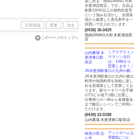
楽しめる「焼肉DINING 大和
木更津請西店」です。当店は
創業100年以上の精肉卸直営
という強みを活かし、全国各
地から厳選した黒毛和牛を一
頭買いで仕入れています。
引用登録
変更
消去
(0438) 36-0429
焼肉DINING大和 木更津請西
このページのトップへ
店
＼アクアライン
マラソン当日
は、14時から
営業します！／
JR木更津駅東口の九州の郷...
JR木更津駅東口の九州の郷土
料理や地鶏料理を気軽に楽し
める居酒屋として営業してお
ります。駅ロータリー左手側
のTSビル地下1階に位置し、
仕事帰りの一杯から各種宴会
まで幅広いシーンでご利用い
ただけます。
(0438) 22-0188
山内農場 木更津東口駅前店
アットホームな
雰囲気につい