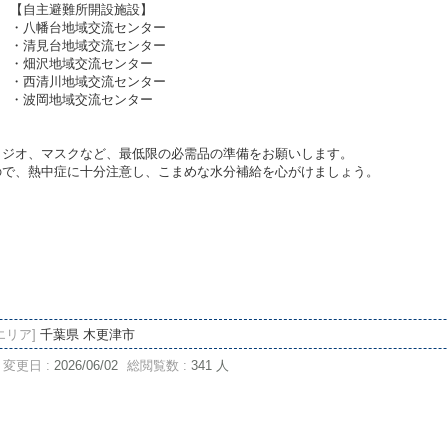
【自主避難所開設施設】
・八幡台地域交流センター
・清見台地域交流センター
・畑沢地域交流センター
・西清川地域交流センター
・波岡地域交流センター
ラジオ、マスクなど、最低限の必需品の準備をお願いします。
ので、熱中症に十分注意し、こまめな水分補給を心がけましょう。
。
エリア]
千葉県 木更津市
変更日 :
2026/06/02
総閲覧数 :
341 人