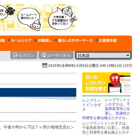
ログイン
ユーザパネル
2026年(令和8年) 8月8日土曜日 AM 12時11分 (JST)
レンブラントイ
ンかずさは、千
葉県君津市に位
置し、快適性と
利便性を兼ね備えたホテル...
レンブラントインかずさは、
め、午後６時から下記７ヶ所の地域交流セン
千葉県君津市に位置し、快適
性と利便性を兼ね備えたホテ