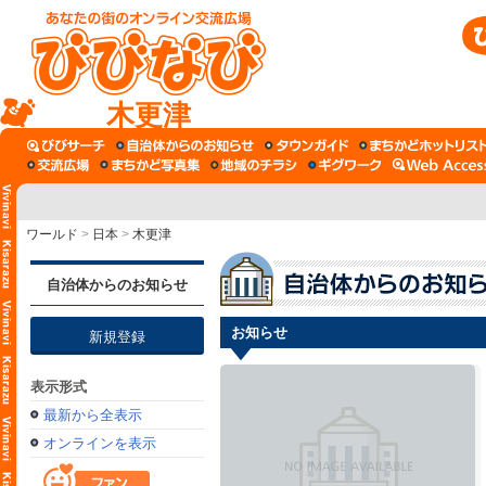
木更津
ワールド
>
日本
>
木更津
自治体からのお知らせ
お知らせ
新規登録
表示形式
最新から全表示
オンラインを表示