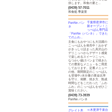
供します。和食の要と...
(0439) 57-7011
和食処 季楽里
千葉県君津市に
新オープン！こ
っぺぱん専門店
「PanNe（パンネ）」できた
てのふわ...
主食にもおやつにも大活躍の
こっぺぱんを発売中！おかず
がきっしり詰まった具沢山の
デリこっぺからデザート感覚
で楽しめるスイーツこっぺ、
なつかい揚げパンまで焼きた
ての豊富なメニュ－をご用意
しております。定番メニュー
の他、期間限定のこっぺぱん
も登場中♪水分量の黄金比率
を守り、発酵、焼き方、熟成
時間などをこだわった「ふわ
ふわ」のこっぺぱんをぜひご
賞味ください。
(0439) 73-3939
PanNe パンネ
≪木更津千束台