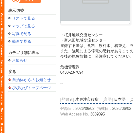
表示切替
リストで見る
マップで見る
写真で見る
・桜井地域交流センター
・富来田地域交流センター
動画で見る
避難する際は、食料、飲料水、着替え、
また、強風による停電の恐れがあります
カテゴリ別に表示
今後の気象情報に十分注意してください
お知らせ
危機管理課
戻る
0438-23-7094
自治体からのお知らせ
--
びびなびトップページ
[登録者]
木更津市役所
[言語]
日本語
[
登録日 :
2026/06/02
掲載日 :
2026/06/02
Web Access No.
3639095