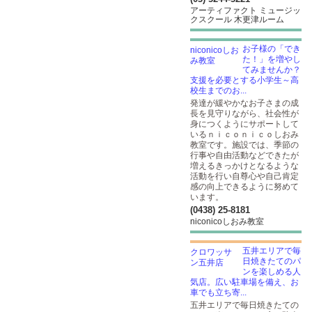
アーティファクト ミュージッ
クスクール 木更津ルーム
お子様の「でき
た！」を増やし
てみませんか？
支援を必要とする小学生～高
校生までのお...
発達が緩やかなお子さまの成
長を見守りながら、社会性が
身につくようにサポートして
いるｎｉｃｏｎｉｃｏしおみ
教室です。施設では、季節の
行事や自由活動などできたが
増えるきっかけとなるような
活動を行い自尊心や自己肯定
感の向上できるように努めて
います。
(0438) 25-8181
niconicoしおみ教室
五井エリアで毎
日焼きたてのパ
ンを楽しめる人
気店。広い駐車場を備え、お
車でも立ち寄...
五井エリアで毎日焼きたての