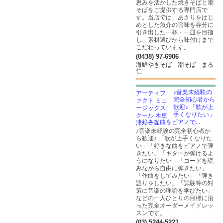
恵みを活かした焼きそばと潮
そばをご提供する専門店で
す。当店では、あさりをはじ
めとした魚介の旨味を存分に
引き出した一杯・一皿を目指
し、素材選びから味付けまで
こだわっています。
(0438) 97-6906
海鮮やきそば 潮そば まる
仁
♪音楽未経験の
完全初心者から
歓迎♪ 「歌が上
手くなりたい」
「好きな曲をピアノで...
♪音楽未経験の完全初心者か
ら歓迎♪ 「歌が上手くなりた
い」「好きな曲をピアノで弾
きたい」「ギターが弾けるよ
うになりたい」「コードを読
みながら自由に弾きたい」
「作曲をしてみたい」「弾き
語りをしたい」「試験等の対
策に音楽の理論を学びたい」
などの一人ひとりの目標に沿
った完全オーダーメイドレッ
スンです。
(03) 5244-5221