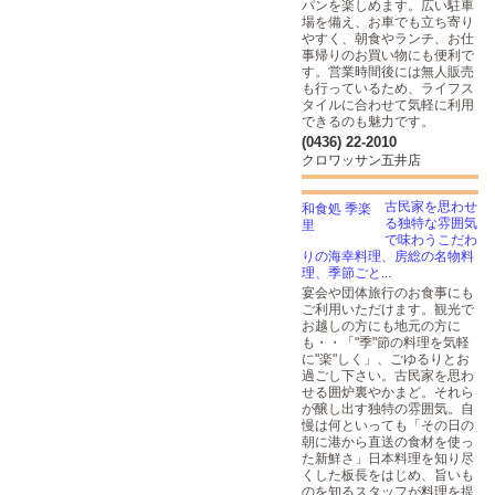
パンを楽しめます。広い駐車
場を備え、お車でも立ち寄り
やすく、朝食やランチ、お仕
事帰りのお買い物にも便利で
す。営業時間後には無人販売
も行っているため、ライフス
タイルに合わせて気軽に利用
できるのも魅力です。
(0436) 22-2010
クロワッサン五井店
古民家を思わせ
る独特な雰囲気
で味わうこだわ
りの海幸料理、房総の名物料
理、季節ごと...
宴会や団体旅行のお食事にも
ご利用いただけます。観光で
お越しの方にも地元の方に
も・・「"季"節の料理を気軽
に"楽"しく」、ごゆるりとお
過ごし下さい。古民家を思わ
せる囲炉裏やかまど。それら
が醸し出す独特の雰囲気。自
慢は何といっても「その日の
朝に港から直送の食材を使っ
た新鮮さ」日本料理を知り尽
くした板長をはじめ、旨いも
のを知るスタッフが料理を提