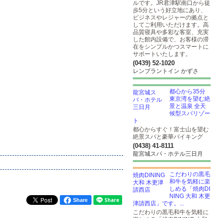
ルです。JR君津駅南口から徒
歩5分という好立地にあり、
ビジネスやレジャーの拠点と
してご利用いただけます。高
品質寝具や多彩な客室、充実
した館内設備で、お客様の滞
在をシンプルかつスマートに
サポートいたします。
(0439) 52-1020
レンブラントイン かずさ
都心から35分
東京湾を望む絶
景と温泉 全天
候型スパリゾー
ト
都心からすぐ！富士山を望む
絶景スパと豪華バイキング
(0438) 41-8111
龍宮城スパ・ホテル三日月
こだわりの黒毛
和牛を気軽に楽
しめる「焼肉DI
NING 大和 木更
Share
津請西店」です。...
こだわりの黒毛和牛を気軽に