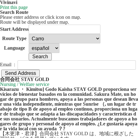
Vivinavi
Print this page
Search Route
Please enter address or click icon on map.
Route will be displayed under map.
Start Address
Route Type
Language
Email :
30 km
Leaflet
| ©
OpenStreetMap
contributors
合同会社 STAY GOLD
+
Nursing / Welfare service
Kisarazu ・ Kimitsu] Godo Kaisha STAY GOLD proporciona ser
−
vicios de bienestar basados en la comunidad. Sakura Mate, un ho
gar de grupo para hombres, apoya a las personas que desean lleva
r una vida independiente, mientras que Sunrise （, un lugar de tr
abajo de tipo B de apoyo al empleo continuo, proporciona un luga
r de trabajo que se adapta a las discapacidades y características d
e sus usuarios. Actualmente buscamos trabajadores de apoyo a ho
gares de grupo y personal de apoyo al empleo. ¿Le gustaría apoya
r la vida local con su ayuda ？?
【木更津・君津】合同会社 STAY GOLD は、地域に根ざした