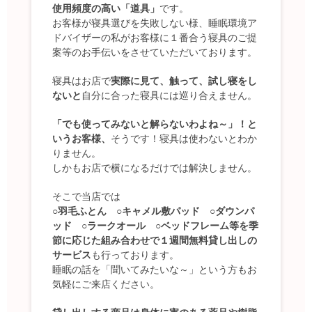
使用頻度の高い「道具」
です。
お客様が寝具選びを失敗しない様、睡眠環境ア
ドバイザーの私がお客様に１番合う寝具のご提
案等のお手伝いをさせていただいております。
寝具はお店で
実際に見て、触って、試し寝をし
ないと
自分に合った寝具には巡り合えません。
「でも使ってみないと解らないわよね～」！と
いうお客様、
そうです！寝具は使わないとわか
りません。
しかもお店で横になるだけでは解決しません。
そこで当店では
○羽毛ふとん ○キャメル敷パッド ○ダウンパ
ッド ○ラークオール ○ベッドフレーム等を季
節に応じた組み合わせで１週間無料貸し出しの
サービス
も行っております。
睡眠の話を「聞いてみたいな～」という方もお
気軽にご来店ください。