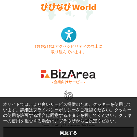
びびなびはアクセシビリティの向上に
取り組んでいます。
- 企業向けサービス -
本サイトでは、より良いサービス提供のため、クッキーを使用して
お問い合わせ
はじめてガイド
よくある質問
います。詳細は
プライバシーポリシー
をご確認ください。クッキー
利用規約
商標・著作権
プライバシーポリシー
の使用を許可する場合は同意するボタンを押してください。クッキ
Copyright © 1999-2026 Vivid Navigation, Inc. All Rights Reserved.
ーの使用を拒否する場合は、ブラウザからご設定ください。
Server US (45) @ Los Angeles Data Center