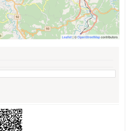
Leaflet
| ©
OpenStreetMap
contributors