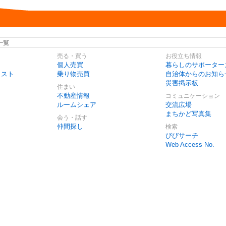
一覧
売る・買う
お役立ち情報
個人売買
暮らしのサポーター
リスト
乗り物売買
自治体からのお知ら
災害掲示板
住まい
不動産情報
コミュニケーション
ルームシェア
交流広場
まちかど写真集
会う・話す
仲間探し
検索
びびサーチ
Web Access No.