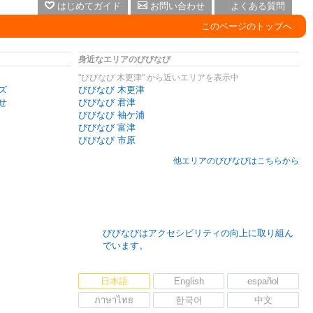
はじめてガイド
お問い合わせ
よくある質問
このページのトップへ
身近なエリアのびびなび
"びびなび 木更津" から近いエリアを表示中
ズ
びびなび 木更津
せ
びびなび 君津
びびなび 袖ケ浦
びびなび 富津
びびなび 市原
他エリアのびびなびはこちらから
びびなびはアクセシビリティの向上に取り組ん
でいます。
日本語
English
español
ภาษาไทย
한국어
中文