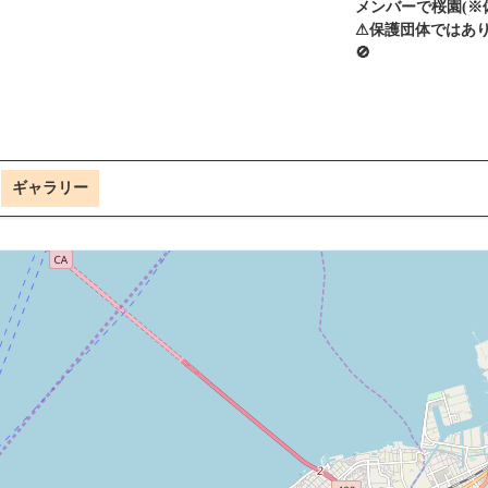
メンバーで桜園(※
⚠保護団体ではあ
🚫
ギャラリー