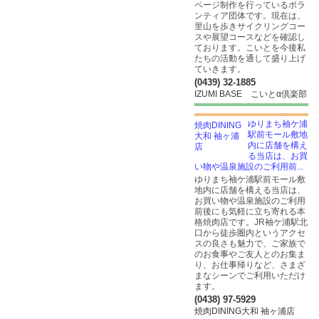
ページ制作を行っているボラ
ンティア団体です。現在は、
里山を歩きサイクリングコー
スや展望コースなどを確認し
ております。こいとを今後私
たちの活動を通して盛り上げ
ていきます。
(0439) 32-1885
IZUMI BASE こいとα倶楽部
ゆりまち袖ケ浦
駅前モール敷地
内に店舗を構え
る当店は、お買
い物や温泉施設のご利用前...
ゆりまち袖ケ浦駅前モール敷
地内に店舗を構える当店は、
お買い物や温泉施設のご利用
前後にも気軽に立ち寄れる本
格焼肉店です。JR袖ケ浦駅北
口から徒歩圏内というアクセ
スの良さも魅力で、ご家族で
のお食事やご友人とのお集ま
り、お仕事帰りなど、さまざ
まなシーンでご利用いただけ
ます。
(0438) 97-5929
焼肉DINING大和 袖ヶ浦店