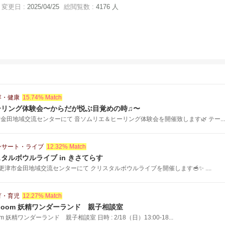
変更日 :
2025/04/25
総閲覧数 :
4176 人
容・健康
15.74% Match
ーリング体験会〜からだが悦ぶ目覚めの時♫〜
津市金田地域交流センターにて 音ソムリエ＆ヒーリング体験会を開催致します🌿 テー...
ンサート・ライブ
12.32% Match
タルボウルライブ in きさてらす
 木更津市金田地域交流センターにて クリスタルボウルライブを開催します🥣✨ ....
育・育児
12.27% Match
loom 妖精ワンダーランド 親子相談室
 妖精ワンダーランド 親子相談室 日時 : 2/18（日）13:00-18...