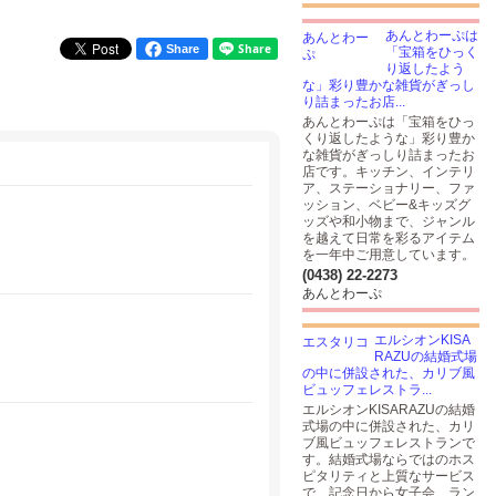
あんとわーぷは
Share
「宝箱をひっく
り返したよう
な」彩り豊かな雑貨がぎっし
り詰まったお店...
あんとわーぷは「宝箱をひっ
くり返したような」彩り豊か
な雑貨がぎっしり詰まったお
店です。キッチン、インテリ
ア、ステーショナリー、ファ
ッション、ベビー&キッズグ
ッズや和小物まで、ジャンル
を越えて日常を彩るアイテム
を一年中ご用意しています。
(0438) 22-2273
あんとわーぷ
エルシオンKISA
RAZUの結婚式場
の中に併設された、カリブ風
ビュッフェレストラ...
エルシオンKISARAZUの結婚
式場の中に併設された、カリ
ブ風ビュッフェレストランで
す。結婚式場ならではのホス
ピタリティと上質なサービス
で、記念日から女子会、ラン