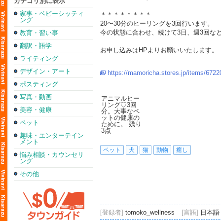
カテゴリ別に表示
家事・ベビーシッティ
＊＊＊＊＊＊＊＊
ング
20〜30分のヒーリングを3回行います。
今の状態に合わせ、続けて3日、週3回な
教育・習い事
翻訳・語学
お申し込みはHPよりお願いいたします。
ライティング
デザイン・アート
https://mamoricha.stores.jp/items/67
ポスティング
写真・動画
美容・健康
ペット
趣味・エンターテイン
メント
ペット
犬
猫
動物
癒し
悩み相談・カウンセリ
ング
その他
[登録者]
tomoko_wellness
[言語]
日本語