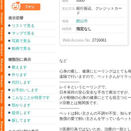
5500
価格
銀行振込、クレジットカー
支払方法
ド
表示切替
館山市
地域
リストで見る
指定なし
時間帯
マップで見る
Web Access No.
2716061
写真で見る
動画で見る
種類別に表示
など
教えます
心身の癒し、健康にヒーリングはとても
作ります
遠隔で行いますので、ペットさんがリラ
-----------------
代行します
レイキというヒーリングで、
お手伝いします
日本発祥の安心安全な手当て療法ですが
こんなことが得意です
人や動物の心身の健康にとても役立つヒ
※宗教とは無関係です。
預かります
-----------------
提供します
ペットは飼い主さんの不調や不安、知ら
無償の愛で飼い主さんを守っているペッ
探してます
※医療行為ではないため、治療の一助と