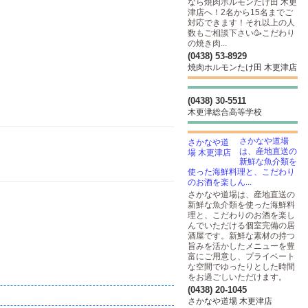
なら焼肉ホルモンたけ田 木更
津店へ！2名から15名までご
対応できます！それ以上の人
数もご相談下さい🥳こだわり
の焼き肉...
(0438) 53-8929
焼肉ホルモンたけ田 木更津店
(0438) 30-5511
木更津総合高等学校
さかなや道場
は、産地直送の
新鮮な魚介類を
使った海鮮料理と、こだわり
のお酒を楽しん...
さかなや道場は、産地直送の
新鮮な魚介類を使った海鮮料
理と、こだわりのお酒を楽し
んでいただける個室完備の居
酒屋です。新鮮な素材の持つ
旨みを活かしたメニューを豊
富にご用意し、プライベート
な空間でゆったりとした時間
をお過ごしいただけます。
(0438) 20-1045
さかなや道場 木更津店