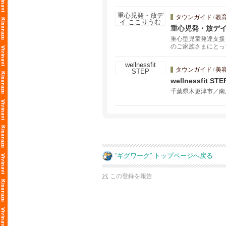
タウンガイド
/
教
重心児発・放デイ
重心型児童発達支援
のご家族さまにとっ
点を活かしながらサ
沿った支援を行いま
タウンガイド
/
美
wellnessfit STE
千葉県木更津市／南
“ギグワーク” トップページへ戻る
この登録を報告