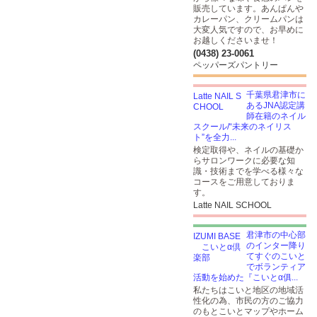
販売しています。あんぱんや
カレーパン、クリームパンは
大変人気ですので、お早めに
お越しくださいませ！
(0438) 23-0061
ペッパーズパントリー
千葉県君津市に
あるJNA認定講
師在籍のネイル
スクール/“未来のネイリス
ト”を全力...
検定取得や、ネイルの基礎か
らサロンワークに必要な知
識・技術までを学べる様々な
コースをご用意しておりま
す。
Latte NAIL SCHOOL
君津市の中心部
のインター降り
てすぐのこいと
でボランティア
活動を始めた『こいとα俱...
私たちはこいと地区の地域活
性化の為、市民の方のご協力
のもとこいとマップやホーム