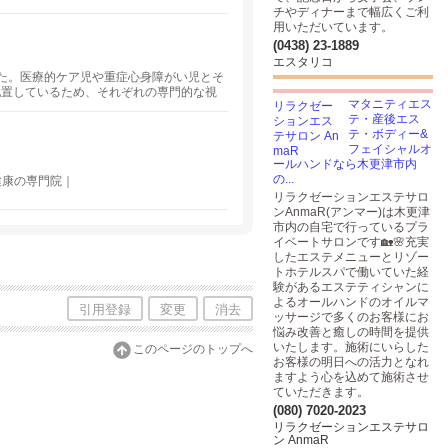
チやディナーまで幅広くご利
用いただいています。
(0438) 23-1889
エスタリコ
した。医療的ケア児や重症心身障がい児とそ
配置しているため、それぞれの専門的な視
マタニティエス
ひとりに合わせて作成した個別支援計画に
テ・産後エス
テ・ボディー&
フェイシャルオ
ールハンドなら木更津市内
の...
健康の専門院｜
リラクゼーションエステサロ
ンAnmaR(アンマー)は木更津
市内の自宅で行っているプラ
イベートサロンです🏡🌸充実
したエステメニューとリゾー
トホテルスパで働いていた経
験があるエステティシャンに
よるオールハンドのオイルマ
引用登録
変更
消去
ッサージで多くのお客様にお
悩み改善と癒しの時間を提供
いたします。施術にいらした
このページのトップへ
お客様の明日への活力となれ
ますよう心を込めて施術させ
ていただきます。
(080) 7020-2023
リラクゼーションエステサロ
ン AnmaR