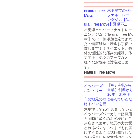
木更津市のパー
ソナルトレーニ
ングジム【Nat
ural Free Move】運動不...
木更津市のパーソナルトレー
ニングジム【Natural Free Mo
ve】では、無添加住宅であな
たの健康維持・増進お手伝い
致します！！ダイエット、身
体の慢性的な痛みの緩和、体
力向上、免疫力アップなど
様々なお悩みに対応致しま
す。
Natural Free Move
【朝7時半から
営業】創業から
26年。木更津
市の地元の方に喜んでいただ
けるパンを種...
木更津市で26年営業している
ペッパーズベーカリーは開店
と同時に多くのお客様にがご
来店されます。地元の方に愛
されるパンをいつまでもお届
けできるように試行錯誤しな
がら様々な味や食感のパンを