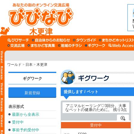
木更津
ワールド
>
日本
>
木更津
ギグワーク
提供します / ペット
新規登録
表示形式
最新から全表示
受付中
受付中
事前予約受付中