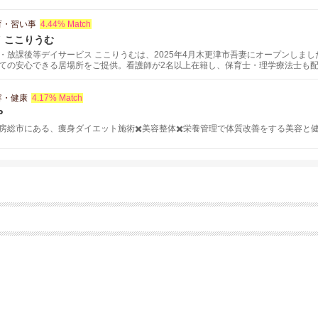
育・習い事
4.44% Match
 ここりうむ
・放課後等デイサービス ここりうむは、2025年4月木更津市吾妻にオープンしま
ての安心できる居場所をご提供。看護師が2名以上在籍し、保育士・理学療法士も
ポートさせていただきます。 定員5名のマンツーマンに近い状態で、お子さま一人
す。また、学校やご自宅への送迎にも対応しております（※ご相談に応じます）。
容・健康
4.17% Match
P
房総市にある、痩身ダイエット施術✖️美容整体✖️栄養管理で体質改善をする美容と