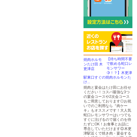
【待ち時間不要
で飲める蛇口レ
モンサワー
🍋！？】木更津
駅東口すぐの焼肉ホルモンた
け...
焼肉と宴会はたけ田にお任せ
ください！コスパ最強な3つ
の宴会コースや2次会コース
もご用意しております◎お祝
いでのご利用なら『肉ケー
キ』もオススメです！大人気
蛇口レモンサワーはいつでも
すぐに注げるので届くのを待
たずにOK！お食事とお話に
専念していただけます😊木更
津駅近くで焼き肉・宴会する