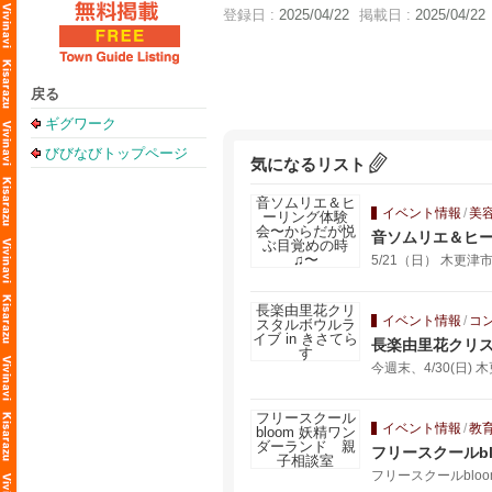
登録日 :
2025/04/22
掲載日 :
2025/04/22
戻る
ギグワーク
びびなびトップページ
気になるリスト
イベント情報
/
美
音ソムリエ＆ヒ
5/21（日） 木更
イベント情報
/
コ
長楽由里花クリス
今週末、4/30(日)
イベント情報
/
教
フリースクールb
フリースクールbloom