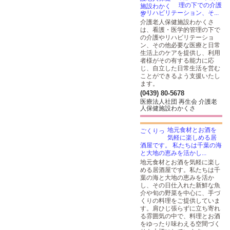
理の下での介護
やリハビリテーション、そ...
介護老人保健施設わかくさ
は、看護・医学的管理の下で
の介護やリハビリテーショ
ン、その他必要な医療と日常
生活上のケアを提供し、利用
者様がその有する能力に応
じ、自立した日常生活を営む
ことができるよう支援いたし
ます。
(0439) 80-5678
医療法人社団 再生会 介護老
人保健施設わかくさ
地元食材とお酒を
気軽に楽しめる居
酒屋です。 私たちは千葉の海
と大地の恵みを活かし...
地元食材とお酒を気軽に楽し
める居酒屋です。私たちは千
葉の海と大地の恵みを活か
し、その日仕入れた新鮮な魚
介や旬の野菜を中心に、手づ
くりの料理をご提供していま
す。肩ひじ張らずに立ち寄れ
る雰囲気の中で、料理とお酒
をゆったり味わえる空間づく