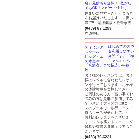
店』見積もり無料！1枚から
でもOK！スピード仕上げ...
住まいにやすらぎとくつろぎ
をお届けいたします。 青い
畳で!! 清潔健康・愛畳家族
(0439) 87-1298
在原畳店
はじめての方で
も利用しやすい
施設です。『赤
ちゃん』から
『高齢者』まで幅広い年齢
層...
お子様のレッスンでは、お子
様のレベルに合わせたレッス
ンを行っております。お子様
の体験教室を実施しており、
ご興味のある方・習い事でお
悩みの方は是非ご参加してみ
て下さい！大人の方は8コー
スのプールで、歩行コース・
遊泳コースが分かれており、
無料のレッスンもございま
す。ジムも筋力トレーニング
器具や有酸素運動エリアもご
ざいます。
(0438) 36-6221