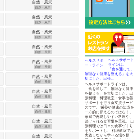
自然・風景
自然・風景
自然・風景
自然・風景
ヘルスサポート
ラインは、
自然・風景
「食を通して、
無理なく健康を整える」を大
切にした、出張...
自然・風景
ヘルスサポートラインは、
「食を通して、無理なく健康
を整える」を大切にした、出
自然・風景
張料理・料理教室・食事改善
サポートを行う食支援サービ
スです。 栄養や健康の知識を
自然・風景
一方的に伝えるのではなく、
家庭で再現しやすい料理や、
続けられる食習慣を重視。 出
張料理では日々の食事づくり
自然・風景
をサポートし、 料理教室では
実践しながら学べる場を提