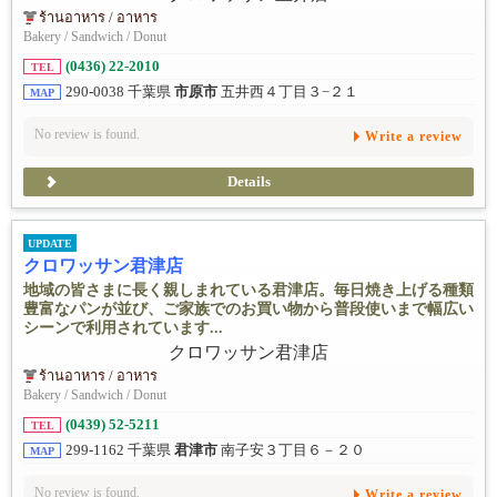
ร้านอาหาร / อาหาร
Bakery / Sandwich / Donut
(0436) 22-2010
TEL
290-0038 千葉県
市原市
五井西４丁目３−２１
MAP
No review is found.
Write a review
Details
UPDATE
クロワッサン君津店
地域の皆さまに長く親しまれている君津店。毎日焼き上げる種類
豊富なパンが並び、ご家族でのお買い物から普段使いまで幅広い
シーンで利用されています...
ร้านอาหาร / อาหาร
Bakery / Sandwich / Donut
(0439) 52-5211
TEL
299-1162 千葉県
君津市
南子安３丁目６－２０
MAP
No review is found.
Write a review