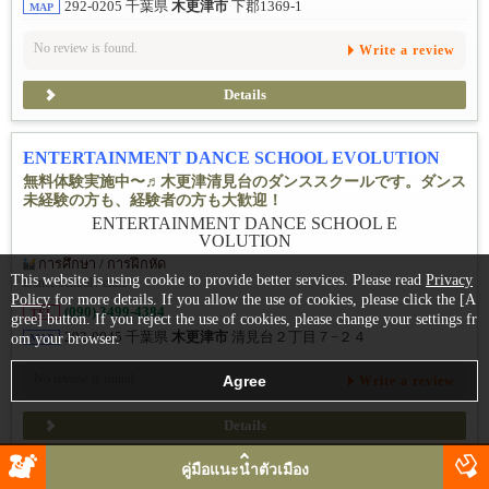
292-0205 千葉県
木更津市
下郡1369-1
MAP
No review is found.
Write a review
Details
ENTERTAINMENT DANCE SCHOOL EVOLUTION
無料体験実施中〜♬木更津清見台のダンススクールです。ダンス
未経験の方も、経験者の方も大歓迎！
การศึกษา / การฝึกหัด
This website is using cookie to provide better services. Please read
Privacy
Dance school / class
Policy
for more details. If you allow the use of cookies, please click the [A
(090) 3499-4384
TEL
gree] button. If you reject the use of cookies, please change your settings fr
292-0045 千葉県
木更津市
清見台２丁目７−２４
om your browser.
MAP
No review is found.
Write a review
Details
คู่มือแนะนำตัวเมือง
やましょう