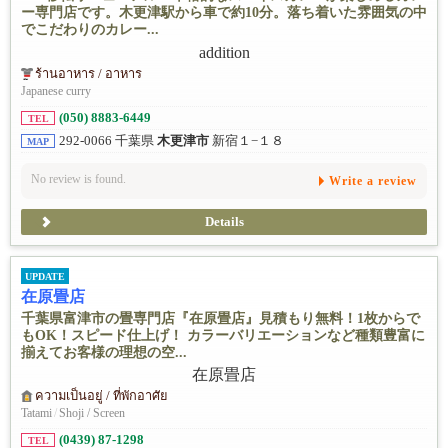
ー専門店です。木更津駅から車で約10分。落ち着いた雰囲気の中
でこだわりのカレー...
ร้านอาหาร / อาหาร
Japanese curry
(050) 8883-6449
TEL
292-0066 千葉県
木更津市
新宿１−１８
MAP
No review is found.
Write a review
Details
UPDATE
在原畳店
千葉県富津市の畳専門店『在原畳店』見積もり無料！1枚からで
もOK！スピード仕上げ！ カラーバリエーションなど種類豊富に
揃えてお客様の理想の空...
ความเป็นอยู่ / ที่พักอาศัย
Tatami
/
Shoji / Screen
(0439) 87-1298
TEL