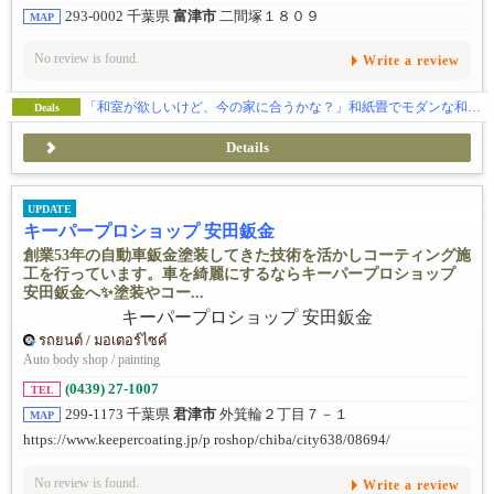
293-0002 千葉県
富津市
二間塚１８０９
MAP
No review is found.
Write a review
「和室が欲しいけど、今の家に合うかな？」和紙畳でモダンな和空間を
Deals
Details
UPDATE
キーパープロショップ 安田鈑金
創業53年の自動車鈑金塗装してきた技術を活かしコーティング施
工を行っています。車を綺麗にするならキーパープロショップ
安田鈑金へ✨塗装やコー...
รถยนต์ / มอเตอร์ไซค์
Auto body shop / painting
(0439) 27-1007
TEL
299-1173 千葉県
君津市
外箕輪２丁目７－１
MAP
https://www.keepercoating.jp/p roshop/chiba/city638/08694/
No review is found.
Write a review