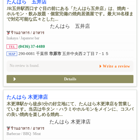
たんはら 五井店
JR五井駅西口すぐ目の前にある「たんはら五井店」は、焼肉・
ホルモン・飲み放題・個室完備の焼肉居酒屋です。最大30名様ま
で対応可能な広々とした...
ร้านอาหาร / อาหาร
Izakaya / Japanese bar
(0436) 37-4480
TEL
290-0081 千葉県
市原市
五井中央西２丁目７−１５
MAP
No review is found.
Write a review
Details
たんはら 木更津店
木更津駅から徒歩3分の好立地にて、たんはら木更津店を営業し
ています。当店は牛タン・ハラミやホルモンをメインに、コスパ
の良い焼肉を楽しめる焼肉...
ร้านอาหาร / อาหาร
Barbecue / BBQ
/
Meat