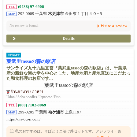
(0438) 97-6906
TEL
292-0009 千葉県
木更津市
金田東１丁目４０−５
MAP
No review is found.
Write a review
Details
UPDATE
葉武里tassoの森の駅店
サンライズ九十九里直営『葉武里tassoの森の駅店』は、千葉県
産の新鮮な海の幸を中心とした、地産地消と産地直送にこだわっ
た和食料理のお店です...
ร้านอาหาร / อาหาร
Udon / Soba noodles
/
Japanese
/
Fish
(080) 7102-8069
TEL
299-0205 千葉県
袖ケ浦市
上泉1197
MAP
https://ha-bu-ri.com/
私のおすすめは、そばとミニ漬け丼セットです。アジフライ・蕎
麦・漬け丼が１度に楽しめて量も丁度良い！お値段もお手頃なので