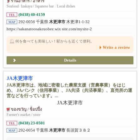
ร้านอาหาร / อาหาร
Seafood
/
Izakaya / Japanese bar
/
Local dishes
(0438) 40-4159
TEL
292-0056 千葉県
木更津市
木更津1-1-32
MAP
https://sakanatoosakeuobee.wix site.com/mysite-2
何を食べても美味しい！駅からも近くて便利。
Write a review
Details
JA木更津市
JA木更津市は、地域に密着した農業支援（営農事業）をはじ
め、 JAバンク（信用事業）、JA共済（共済事業）、直売所の運
営などを行っています。...
ของขวัญ / ช็อปปิ้ง
Farmer's market / store
(0438) 23-0501
TEL
292-0054 千葉県
木更津市
長須賀３８２
MAP