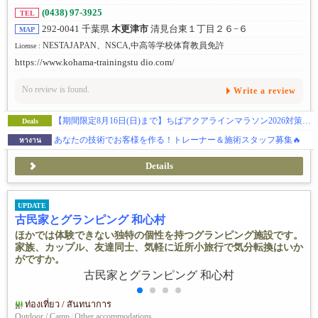
(0438) 97-3925
TEL
292-0041 千葉県
木更津市
清見台東１丁目２６−６
MAP
NESTAJAPAN、NSCA,中高等学校体育教員免許
License :
https://www.kohama-trainingstu dio.com/
No review is found.
Write a review
【期間限定8月16日(日)まで】ちばアクアラインマラソン2026対策・12週間集中キャンペーン
Deals
あなたの技術でお客様を作る！トレーナー＆施術スタッフ募集🔥
หางาน
Details
UPDATE
古民家とグランピング 和心村
ほかでは体験できない独特の個性を持つグランピング施設です。
家族、カップル、友達同士、気軽に近所小旅行で気分転換はいか
がですか。
ท่องเที่ยว / สันทนาการ
Outdoor / Camp
/
Other accommodations