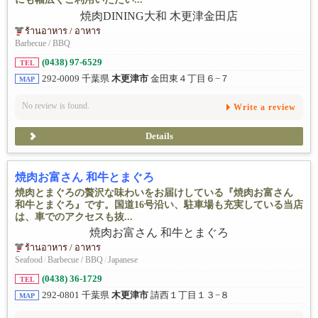
ร้านอาหาร / อาหาร
Barbecue / BBQ
(0438) 97-6529
TEL
292-0009 千葉県
木更津市
金田東４丁目６−７
MAP
No review is found.
Write a review
Details
焼肉お富さん 和牛とまぐろ
焼肉とまぐろの贅沢な味わいをお届けしている『焼肉お富さん
和牛とまぐろ』です。国道16号沿い、駐車場も充実している当店
は、車でのアクセスも抜...
ร้านอาหาร / อาหาร
Seafood
/
Barbecue / BBQ
/
Japanese
(0438) 36-1729
TEL
292-0801 千葉県
木更津市
請西１丁目１３−８
MAP