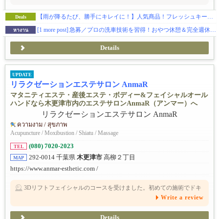
【雨が降るたび、勝手にキレイに！】人気商品！フレッシュキーパーのご紹介★
Deals
[1 more post]
急募／プロの洗車技術を習得！おやつ休憩＆完全週休2日でメリハリ◎
หางาน
Details
UPDATE
リラクゼーションエステサロン AnmaR
マタニティエステ・産後エステ・ボディー&フェイシャルオール
ハンドなら木更津市内のエステサロンAnmaR（アンマー）へ
ความงาม / สุขภาพ
Acupuncture / Moxibustion / Shiatu / Massage
(080) 7020-2023
TEL
292-0014 千葉県
木更津市
高柳２丁目
MAP
https://www.anmar-esthetic.com /
3Dリフトフェイシャルのコースを受けました。初めての施術でドキ
ドキでしたが、渡邊さんの優しく素敵なお人柄で安心しました。フ
Write a review
ェイシャルコースとはいえガッツリ背中のマッサージもしてもらえ
たのがびっくり！施術後には、グルテンフリーのチーズケーキと飲
み物までいただき至れり尽くせり。。普段子どもが家にいる中だと
自分の身体のケアは後回しになりがちですが、定期的なケアが必要
Details