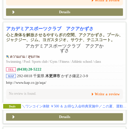
Write a review
地元で和食を食べたい時は葉武里に来ます。穴場なので皆さんにも
おススメしたいです
Details
アカデミアスポーツクラブ アクアかずさ
心と身体を解放させるやすらぎの空間、アクアかずさ。プール、
ジャクジー、ジム、ヨガスタジオ、サウナ、テニスコート。
ความงาม / สุขภาพ
Swimming / Pool
/
Sports club / Gym / Fitness
/
Athletic school / class
(0438) 20-5222
TEL
292-0818 千葉県
木更津市
かずさ鎌足2-3-9
MAP
http://www.kap.co.jp/aqa/
No review is found.
Write a review
＼ワンコイン体験 ￥500 ＆ お得な入会特典実施中／この夏、運動を始めるなら【アクアかずさ】で！
Deals
Details