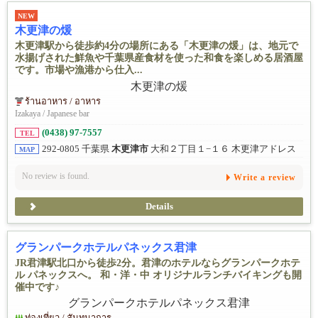
NEW
木更津の煖
木更津駅から徒歩約4分の場所にある「木更津の煖」は、地元で
水揚げされた鮮魚や千葉県産食材を使った和食を楽しめる居酒屋
です。市場や漁港から仕入...
ร้านอาหาร / อาหาร
Izakaya / Japanese bar
(0438) 97-7557
TEL
292-0805 千葉県
木更津市
大和２丁目１−１６ 木更津アドレス
MAP
No review is found.
Write a review
Details
グランパークホテルパネックス君津
JR君津駅北口から徒歩2分。君津のホテルならグランパークホテ
ル パネックスへ。 和・洋・中 オリジナルランチバイキングも開
催中です♪
ท่องเที่ยว / สันทนาการ