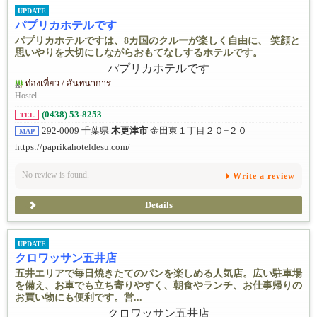
UPDATE
パプリカホテルです
パプリカホテルですは、8カ国のクルーが楽しく自由に、 笑顔と
思いやりを大切にしながらおもてなしするホテルです。
ท่องเที่ยว / สันทนาการ
Hostel
(0438) 53-8253
TEL
292-0009 千葉県
木更津市
金田東１丁目２０−２０
MAP
https://paprikahoteldesu.com/
No review is found.
Write a review
Details
UPDATE
クロワッサン五井店
五井エリアで毎日焼きたてのパンを楽しめる人気店。広い駐車場
を備え、お車でも立ち寄りやすく、朝食やランチ、お仕事帰りの
お買い物にも便利です。営...