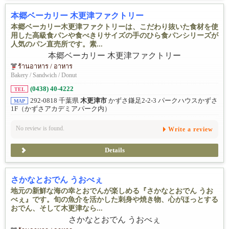
本郷ベーカリー 木更津ファクトリー
本郷ベーカリー木更津ファクトリーは、こだわり抜いた食材を使
用した高級食パンや食べきりサイズの手のひら食パンシリーズが
人気のパン直売所です。素...
ร้านอาหาร / อาหาร
Bakery / Sandwich / Donut
(0438) 40-4222
TEL
292-0818 千葉県
木更津市
かずさ鎌足2-2-3 パークハウスかずさ
MAP
1F（かずさアカデミアパーク内）
No review is found.
Write a review
Details
さかなとおでん うおべぇ
地元の新鮮な海の幸とおでんが楽しめる『さかなとおでん うお
べぇ』です。旬の魚介を活かした刺身や焼き物、心がほっとする
おでん、そして木更津なら...