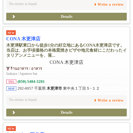
No review is found.
Write a review
Details
NEW
CONA 木更津店
木更津駅東口から徒歩1分の好立地にあるCONA木更津店です。
当店は、お手頃価格の本格窯焼きピザや地元食材にこだわったイ
タリアンメニューを、落...
ร้านอาหาร / อาหาร
Izakaya / Japanese bar
(050) 5484-3201
TEL
292-0057 千葉県
木更津市
東中央１丁目５−１２
MAP
No review is found.
Write a review
Details
NEW