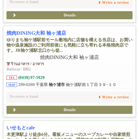
No review is found.
Write a review
Details
焼肉DINING大和 袖ヶ浦店
ゆりまち袖ケ浦駅前モール敷地内に店舗を構える当店は、お買い
物や温泉施設のご利用前後にも気軽に立ち寄れる本格焼肉店で
す。JR袖ケ浦駅北口から徒...
ร้านอาหาร / อาหาร
Barbecue / BBQ
(0438) 97-5929
TEL
299-0269 千葉県
袖ケ浦市
袖ケ浦駅前１丁目３９−１０
MAP
No review is found.
Write a review
Details
いせもとcafe
木更津駅より徒歩6分。看板メニューのスープカレーや自家焙煎