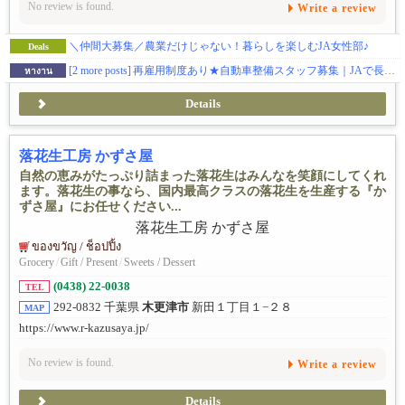
No review is found.
Write a review
＼仲間大募集／農業だけじゃない！暮らしを楽しむJA女性部♪
Deals
[2 more posts]
再雇用制度あり★自動車整備スタッフ募集｜JAで長く安心して働ける環境です
หางาน
Details
落花生工房 かずさ屋
自然の恵みがたっぷり詰まった落花生はみんなを笑顔にしてくれ
ます。落花生の事なら、国内最高クラスの落花生を生産する『か
ずさ屋』にお任せください...
ของขวัญ / ช็อปปิ้ง
Grocery
/
Gift / Present
/
Sweets / Dessert
(0438) 22-0038
TEL
292-0832 千葉県
木更津市
新田１丁目１−２８
MAP
https://www.r-kazusaya.jp/
No review is found.
Write a review
Details