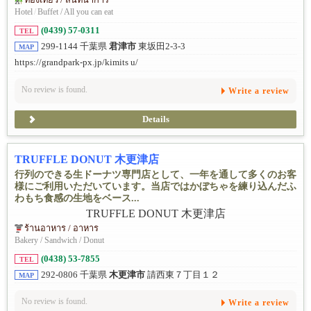
Hotel
/
Buffet / All you can eat
(0439) 57-0311
TEL
299-1144 千葉県
君津市
東坂田2-3-3
MAP
https://grandpark-px.jp/kimits u/
No review is found.
Write a review
Details
TRUFFLE DONUT 木更津店
行列のできる生ドーナツ専門店として、一年を通して多くのお客
様にご利用いただいています。当店ではかぼちゃを練り込んだふ
わもち食感の生地をベース...
ร้านอาหาร / อาหาร
Bakery / Sandwich / Donut
(0438) 53-7855
TEL
292-0806 千葉県
木更津市
請西東７丁目１２
MAP
No review is found.
Write a review