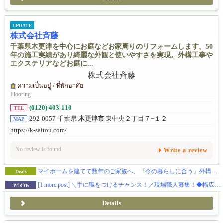
だなと改めて感じました。オススメです！！追伸翌日、肌のモチモ
チさにビックリ！水分が戻ってきた感じと肩の軽さに驚きました。
定期的に通います
UPDATE
株式会社斉藤
千葉県木更津を中心にお庭などお家周りのリフォームします。50
年の施工実績があり綺麗な外観と使いやすさを実現。外構工事や
エクステリアなどお庭に...
ความเป็นอยู่ / ที่พักอาศัย
Flooring
(0120) 403-110
TEL
292-0057 千葉県
木更津市
東中央２丁目７−１２
MAP
https://k-saitou.com/
No review is found.
Write a review
マイホームを建てて数年のご家族へ。『今の暮らしに合う』外構づくり
Deals
[1 more post]
＼手に職をつけるチャンス！／現場職人募集！◆幅広い年代が活躍中◆初心者・年配の方も歓迎！
หางาน
Details