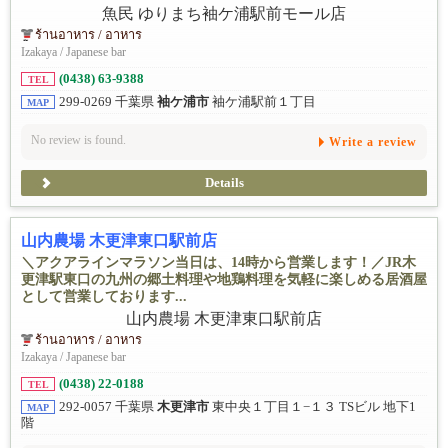
ร้านอาหาร / อาหาร
Izakaya / Japanese bar
(0438) 63-9388
TEL
299-0269 千葉県
袖ケ浦市
袖ケ浦駅前１丁目
MAP
No review is found.
Write a review
Details
山内農場 木更津東口駅前店
＼アクアラインマラソン当日は、14時から営業します！／JR木
更津駅東口の九州の郷土料理や地鶏料理を気軽に楽しめる居酒屋
として営業しております...
ร้านอาหาร / อาหาร
Izakaya / Japanese bar
(0438) 22-0188
TEL
292-0057 千葉県
木更津市
東中央１丁目１−１３ TSビル 地下1
MAP
階