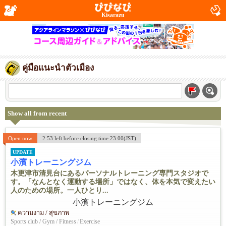
Kisarazu
คู่มือแนะนำตัวเมือง
Show all from recent
Open now
2:53 left before closing time 23:00(JST)
UPDATE
小濱トレーニングジム
木更津市清見台にあるパーソナルトレーニング専門スタジオで
す。「なんとなく運動する場所」ではなく、体を本気で変えたい
人のための場所。一人ひとり...
ความงาม / สุขภาพ
Sports club / Gym / Fitness
/
Exercise