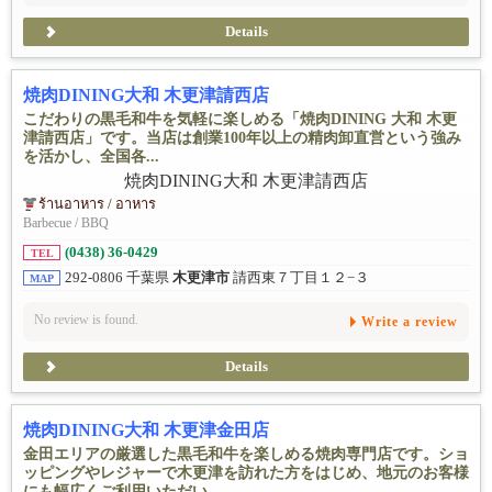
Details
焼肉DINING大和 木更津請西店
こだわりの黒毛和牛を気軽に楽しめる「焼肉DINING 大和 木更
津請西店」です。当店は創業100年以上の精肉卸直営という強み
を活かし、全国各...
ร้านอาหาร / อาหาร
Barbecue / BBQ
(0438) 36-0429
TEL
292-0806 千葉県
木更津市
請西東７丁目１２−３
MAP
No review is found.
Write a review
Details
焼肉DINING大和 木更津金田店
金田エリアの厳選した黒毛和牛を楽しめる焼肉専門店です。ショ
ッピングやレジャーで木更津を訪れた方をはじめ、地元のお客様
にも幅広くご利用いただい...