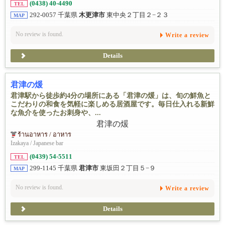
(0438) 40-4490
TEL
292-0057 千葉県
木更津市
東中央２丁目２−２３
MAP
No review is found.
Write a review
Details
君津の煖
君津駅から徒歩約4分の場所にある「君津の煖」は、旬の鮮魚と
こだわりの和食を気軽に楽しめる居酒屋です。毎日仕入れる新鮮
な魚介を使ったお刺身や、...
ร้านอาหาร / อาหาร
Izakaya / Japanese bar
(0439) 54-5511
TEL
299-1145 千葉県
君津市
東坂田２丁目５−９
MAP
No review is found.
Write a review
Details