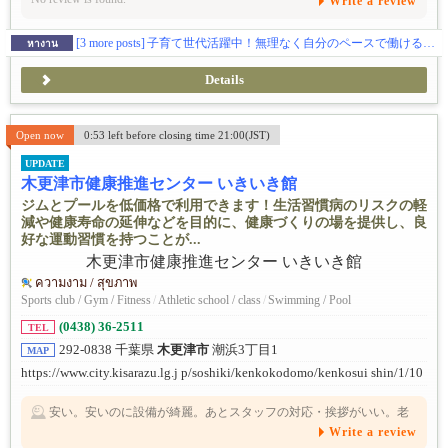
Write a review
[3 more posts]
子育て世代活躍中！無理なく自分のペースで働ける（週2日～）放課後デイサービス指導員😊
หางาน
Details
Open now
0:53 left before closing time 21:00(JST)
UPDATE
木更津市健康推進センター いきいき館
ジムとプールを低価格で利用できます！生活習慣病のリスクの軽
減や健康寿命の延伸などを目的に、健康づくりの場を提供し、良
好な運動習慣を持つことが...
ความงาม / สุขภาพ
Sports club / Gym / Fitness
/
Athletic school / class
/
Swimming / Pool
(0438) 36-2511
TEL
292-0838 千葉県
木更津市
潮浜3丁目1
MAP
https://www.city.kisarazu.lg.j p/soshiki/kenkokodomo/kenkosui shin/1/10
71.html
安い。安いのに設備が綺麗。あとスタッフの対応・挨拶がいい。老
若男女問わず人がいる。
Write a review