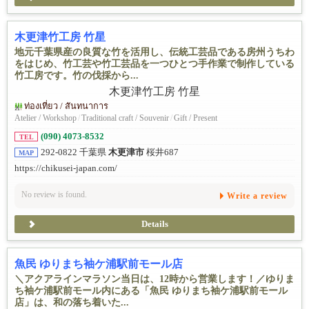
木更津竹工房 竹星
地元千葉県産の良質な竹を活用し、伝統工芸品である房州うちわ
をはじめ、竹工芸や竹工芸品を一つひとつ手作業で制作している
竹工房です。竹の伐採から...
ท่องเที่ยว / สันทนาการ
Atelier / Workshop
/
Traditional craft / Souvenir
/
Gift / Present
(090) 4073-8532
TEL
292-0822 千葉県
木更津市
桜井687
MAP
https://chikusei-japan.com/
No review is found.
Write a review
Details
魚民 ゆりまち袖ケ浦駅前モール店
＼アクアラインマラソン当日は、12時から営業します！／ゆりま
ち袖ケ浦駅前モール内にある「魚民 ゆりまち袖ケ浦駅前モール
店」は、和の落ち着いた...