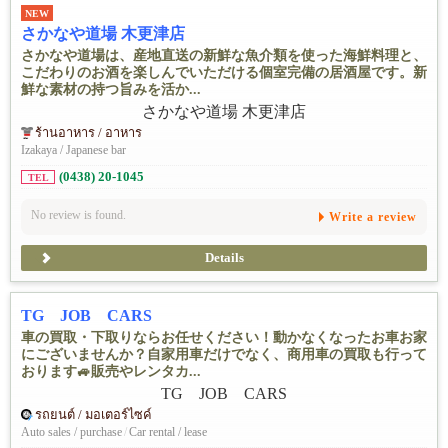
NEW
さかなや道場 木更津店
さかなや道場は、産地直送の新鮮な魚介類を使った海鮮料理と、
こだわりのお酒を楽しんでいただける個室完備の居酒屋です。新
鮮な素材の持つ旨みを活か...
ร้านอาหาร / อาหาร
Izakaya / Japanese bar
(0438) 20-1045
TEL
No review is found.
Write a review
Details
TG JOB CARS
車の買取・下取りならお任せください！動かなくなったお車お家
にございませんか？自家用車だけでなく、商用車の買取も行って
おります🚙販売やレンタカ...
รถยนต์ / มอเตอร์ไซค์
Auto sales / purchase
/
Car rental / lease