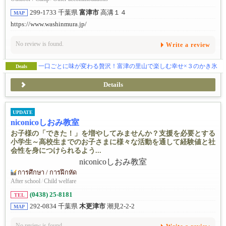
299-1733 千葉県
富津市
高溝１４
MAP
https://www.washinmura.jp/
No review is found.
Write a review
一口ごとに味が変わる贅沢！富津の里山で楽しむ幸せ×３のかき氷
Deals
Details
UPDATE
niconicoしおみ教室
お子様の「できた！」を増やしてみませんか？支援を必要とする
小学生～高校生までのお子さまに様々な活動を通して経験値と社
会性を身につけられるよう...
การศึกษา / การฝึกหัด
After school
/
Child welfare
(0438) 25-8181
TEL
292-0834 千葉県
木更津市
潮見2-2-2
MAP
No review is found.