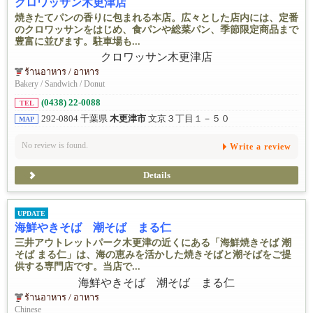
クロワッサン木更津店
焼きたてパンの香りに包まれる本店。広々とした店内には、定番
のクロワッサンをはじめ、食パンや総菜パン、季節限定商品まで
豊富に並びます。駐車場も...
ร้านอาหาร / อาหาร
Bakery / Sandwich / Donut
(0438) 22-0088
TEL
292-0804 千葉県
木更津市
文京３丁目１－５０
MAP
No review is found.
Write a review
Details
UPDATE
海鮮やきそば 潮そば まる仁
三井アウトレットパーク木更津の近くにある「海鮮焼きそば 潮
そば まる仁」は、海の恵みを活かした焼きそばと潮そばをご提
供する専門店です。当店で...
ร้านอาหาร / อาหาร
Chinese