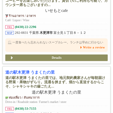
コーヒーをお楽しみいただけます。貸切でのご利用も可能で、カ
ウンター席もございますの...
ร้านอาหาร / อาหาร
Café
/
Liquor / Wine
(0438) 22-2296
TEL
292-0831 千葉県
木更津市
富士見１丁目８－１２
MAP
一度食べたら忘れられないスープカレー。ランチは早めに行かない
といっぱいになっちゃうイメージです。
Write a review
Details
道の駅木更津 うまくたの里
道の駅木更津 うまくたの里では、地元契約農家さんが毎朝届け
る野菜・果物がずらり。流通を挟まず、畑から直送するからこ
そ、シャキシャキの歯ごたえ...
ท่องเที่ยว / สันทนาการ
Drive-in / Roadside station
/
Farmer's market / store
(0438) 53-7155
TEL