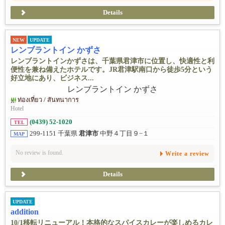
Details
NEW
UPDATE
レンブラントイン かずさ
レンブラントインかずさは、千葉県君津市に位置し、快適性と利
便性を兼ね備えたホテルです。JR君津駅南口から徒歩5分という
好立地にあり、ビジネス...
ท่องเที่ยว / สันทนาการ
Hotel
(0439) 52-1020
TEL
299-1151 千葉県
君津市
中野４丁目９−１
MAP
No review is found.
Write a review
Details
UPDATE
addition
10/1移転リニューアル！本格的なスパイスカレーが楽しめるカレ