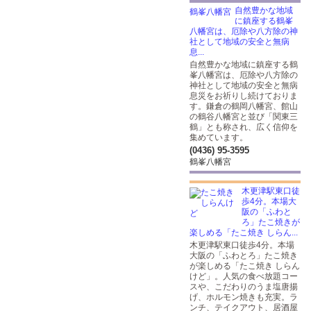
自然豊かな地域
に鎮座する鶴峯
八幡宮は、厄除や八方除の神
社として地域の安全と無病
息...
自然豊かな地域に鎮座する鶴
峯八幡宮は、厄除や八方除の
神社として地域の安全と無病
息災をお祈りし続けておりま
す。鎌倉の鶴岡八幡宮、館山
の鶴谷八幡宮と並び「関東三
鶴」とも称され、広く信仰を
集めています。
(0436) 95-3595
鶴峯八幡宮
木更津駅東口徒
歩4分。本場大
阪の「ふわと
ろ」たこ焼きが
楽しめる「たこ焼き しらん...
木更津駅東口徒歩4分。本場
大阪の「ふわとろ」たこ焼き
が楽しめる「たこ焼き しらん
けど」。人気の食べ放題コー
スや、こだわりのうま塩唐揚
げ、ホルモン焼きも充実。ラ
ンチ、テイクアウト、居酒屋