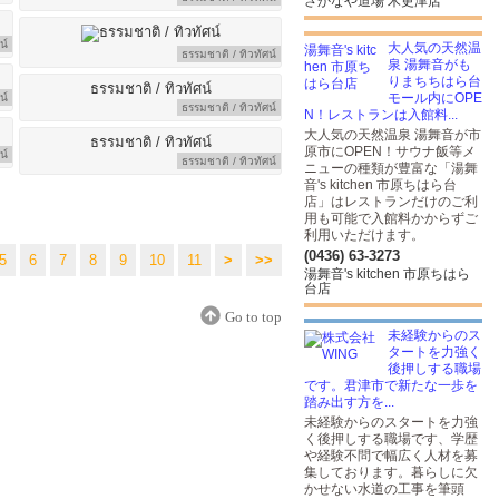
さかなや道場 木更津店
น์
大人気の天然温
ธรรมชาติ / ทิวทัศน์
泉 湯舞音がも
りまちちはら台
モール内にOPE
น์
ธรรมชาติ / ทิวทัศน์
N！レストランは入館料...
大人気の天然温泉 湯舞音が市
原市にOPEN！サウナ飯等メ
น์
ธรรมชาติ / ทิวทัศน์
ニューの種類が豊富な「湯舞
音's kitchen 市原ちはら台
店」はレストランだけのご利
用も可能で入館料かからずご
利用いただけます。
(0436) 63-3273
5
6
7
8
9
10
11
>
>>
湯舞音's kitchen 市原ちはら
台店
Go to top
未経験からのス
タートを力強く
後押しする職場
です。君津市で新たな一歩を
踏み出す方を...
未経験からのスタートを力強
く後押しする職場です、学歴
や経験不問で幅広く人材を募
集しております。暮らしに欠
かせない水道の工事を筆頭