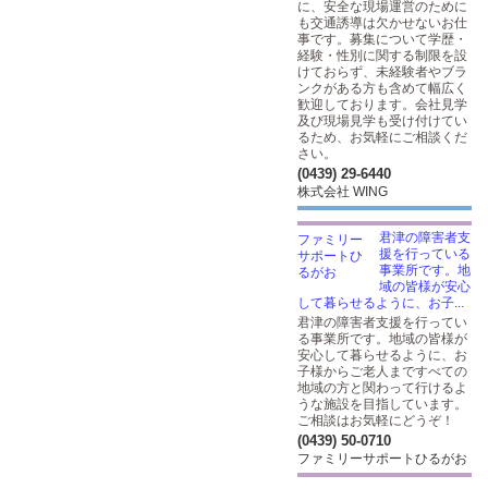
に、安全な現場運営のために
も交通誘導は欠かせないお仕
事です。募集について学歴・
経験・性別に関する制限を設
けておらず、未経験者やブラ
ンクがある方も含めて幅広く
歓迎しております。会社見学
及び現場見学も受け付けてい
るため、お気軽にご相談くだ
さい。
(0439) 29-6440
株式会社 WING
君津の障害者支
援を行っている
事業所です。地
域の皆様が安心
して暮らせるように、お子...
君津の障害者支援を行ってい
る事業所です。地域の皆様が
安心して暮らせるように、お
子様からご老人まですべての
地域の方と関わって行けるよ
うな施設を目指しています。
ご相談はお気軽にどうぞ！
(0439) 50-0710
ファミリーサポートひるがお