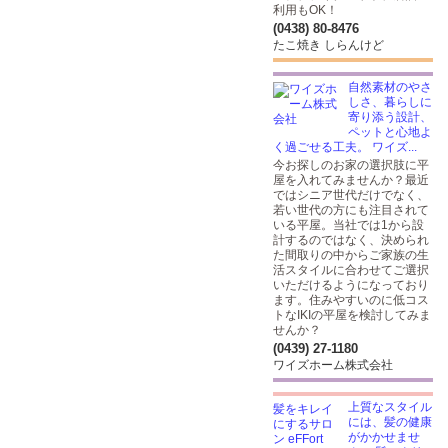
利用もOK！
(0438) 80-8476
たこ焼き しらんけど
自然素材のやさ
しさ、暮らしに
寄り添う設計、
ペットと心地よ
く過ごせる工夫。 ワイズ...
今お探しのお家の選択肢に平
屋を入れてみませんか？最近
ではシニア世代だけでなく、
若い世代の方にも注目されて
いる平屋。当社では1から設
計するのではなく、決められ
た間取りの中からご家族の生
活スタイルに合わせてご選択
いただけるようになっており
ます。住みやすいのに低コス
トなIKIの平屋を検討してみま
せんか？
(0439) 27-1180
ワイズホーム株式会社
上質なスタイル
には、髪の健康
がかかせませ