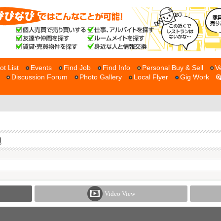
ot List
Events
Find Job
Find Info
Personal Buy & Sell
V
Discussion Forum
Photo Gallery
Local Flyer
Gig Work
Video View