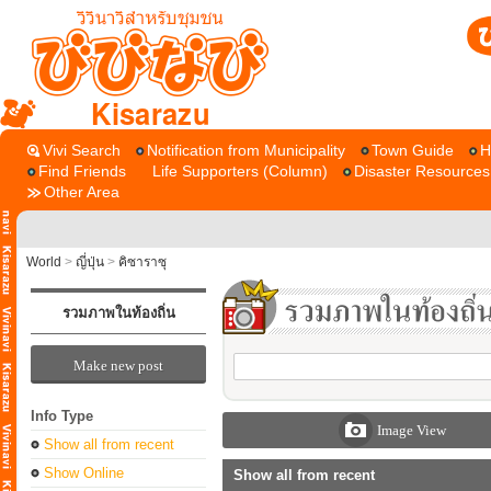
Kisarazu
Vivi Search
Notification from Municipality
Town Guide
H
Find Friends
Life Supporters (Column)
Disaster Resources
Other Area
World
>
ญี่ปุ่น
>
คิซาราซุ
รวมภาพในท้องถิ่น
Make new post
Info Type
Image View
Show all from recent
Show Online
Show all from recent