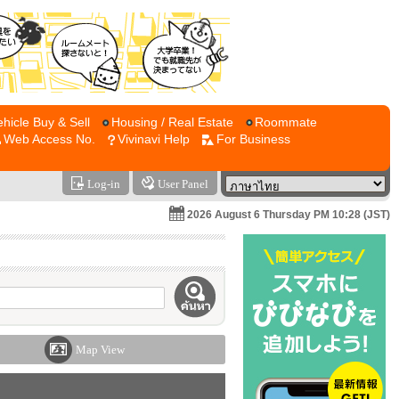
ehicle Buy & Sell
Housing / Real Estate
Roommate
Web Access No.
Vivinavi Help
For Business
Log-in
User Panel
2026 August 6 Thursday PM 10:28 (JST)
Map View