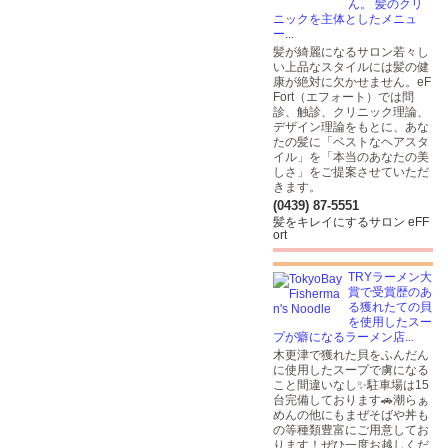
ん。 髪のクリ
ニックを主体としたメニュ
ー...
髪が綺麗になるサロン若々し
い上品なスタイルには髪の健
康が絶対に欠かせません。eF
Fort（エフォート）では問
診、触診、クリニック理論、
デザイン理論をもとに、あな
たの髪に「ベストなヘアスタ
イル」を「本当のあなたの美
しさ」をご提案させていただ
きます。
(0439) 87-5551
髪をキレイにするサロン eFF
ort
TRYラーメン大
賞で受賞歴のあ
る獲れたての貝
を使用したスー
プが癖になるラーメン店...
木更津で獲れた貝をふんだん
に使用したスープで虜になる
こと間違いなし✨駐車場は15
台完備しております🚗潮らぁ
めんの他にもまぜそばや丼も
の等種類豊富にご用意してお
ります！ぜひ一度お越しくだ