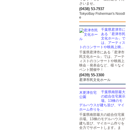
さいませ。
(0438) 53-7937
TokyoBay Fisherman's Noodl
e
千葉県君津市に
ある「君津市民
文化ホール」で
は、アーティス
トのコンサートや映画上映...
千葉県君津市にある「君津市
民文化ホール」では、アーテ
ィストのコンサートや映画上
映会・発表会など、様々なイ
ベント開催中！
(0439) 55-3300
君津市民文化ホール
千葉県南部最大
の総合住宅展示
場。13棟のモ
デルハウスが建ち並び、マイ
ホーム作りを...
千葉県南部最大の総合住宅展
示場。13棟のモデルハウスが
建ち並び、マイホーム作りを
全力でサポートします。ま