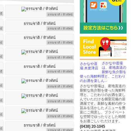
ธี
ธรรมชาติ / ทิวทัศน์
น์
ธรรมชาติ / ทิวทัศน์
น์
ธรรมชาติ / ทิวทัศน์
น์
ธรรมชาติ / ทิวทัศน์
さかなや道場
は、産地直送の
ธี
ธรรมชาติ / ทิวทัศน์
新鮮な魚介類を
使った海鮮料理と、こだわり
のお酒を楽しん...
น์
さかなや道場は、産地直送の
ธรรมชาติ / ทิวทัศน์
新鮮な魚介類を使った海鮮料
理と、こだわりのお酒を楽し
んでいただける個室完備の居
น์
ธรรมชาติ / ทิวทัศน์
酒屋です。新鮮な素材の持つ
旨みを活かしたメニューを豊
富にご用意し、プライベート
น์
ธรรมชาติ / ทิวทัศน์
な空間でゆったりとした時間
をお過ごしいただけます。
(0438) 20-1045
น์
ธรรมชาติ / ทิวทัศน์