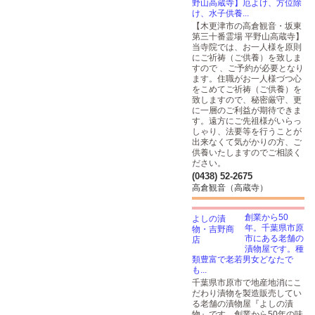
野山高蔵寺】厄よけ、方位除
け、水子供養...
【木更津市の高倉観音・坂東
第三十番霊場 平野山高蔵寺】
当寺院では、お一人様を原則
にご祈祷（ご供養）を致しま
すので 、ご予約が必要となり
ます。住職がお一人様づつ心
をこめてご祈祷（ご供養）を
致しますので、秘密厳守、更
に一層のご利益が期待できま
す。遠方にご先祖様がいらっ
しゃり、法要等を行うことが
出来なくて気がかりの方、ご
供養いたしますのでご相談く
ださい。
(0438) 52-2675
高倉観音（高蔵寺）
創業から50
年。千葉県市原
市にある老舗の
漬物屋です。種
類豊富で老若男女どなたで
も...
千葉県市原市で地産地消にこ
だわり漬物を製造販売してい
る老舗の漬物屋『よしの漬
物』です。創業から50年の味