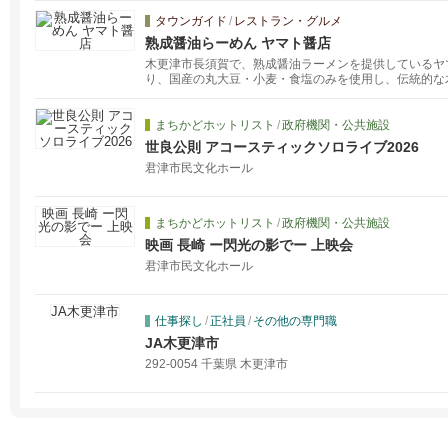
タウンガイド
/
レストラン・グルメ
熟成醤油らーめん ヤマト醤店
木更津市長須賀で、熟成醤油ラーメンを提供しているヤ
り、国産の丸大豆・小麦・食塩のみを使用し、伝統的な
油」をベースにした一杯を提供しています。
まちかどホットリスト
/
政府機関・公共施設
世良公則 アコースティックソロライブ2026
君津市民文化ホール
まちかどホットリスト
/
政府機関・公共施設
映画 長崎 ー閃光の影でー 上映会
君津市民文化ホール
仕事探し
/
正社員
/
その他の専門職
JA木更津市
292-0054 千葉県 木更津市