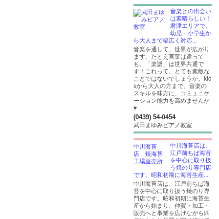
音楽との出会い
は素晴らしい！
君津エリアで、
幼児・小学生か
ら大人まで幅広く対応...
音楽を通して、世界が広がり
ます。たとえ言葉は違って
も、「楽譜」は世界共通で
す！これって、とても素敵な
ことではないでしょうか。kid
sから大人の方まで、音楽の
スキルを味方に、コミュニケ
ーション能力を高めませんか
♥
(0439) 54-0454
武田まゆみピアノ教室
中川海苔店は、
江戸前ちば海苔
を中心に取り扱
う焼のり専門店
です。昭和初期に海苔生産...
中川海苔店は、江戸前ちば海
苔を中心に取り扱う焼のり専
門店です。昭和初期に海苔生
産から始まり、仲買・加工・
販売へと事業を広げながら四