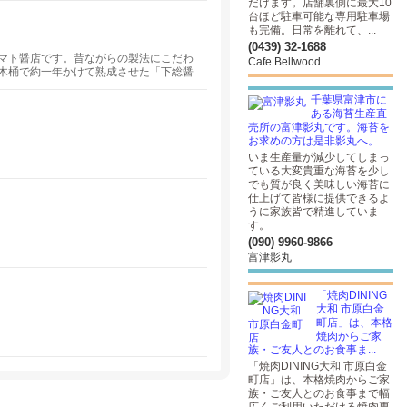
だけます。店舗裏側に最大10
台ほど駐車可能な専用駐車場
も完備。日常を離れて、...
(0439) 32-1688
マト醤店です。昔ながらの製法にこだわ
Cafe Bellwood
木桶で約一年かけて熟成させた「下総醤
千葉県富津市に
ある海苔生産直
売所の富津影丸です。海苔を
お求めの方は是非影丸へ。
いま生産量が減少してしまっ
ている大変貴重な海苔を少し
でも質が良く美味しい海苔に
仕上げて皆様に提供できるよ
うに家族皆で精進していま
す。
(090) 9960-9866
富津影丸
「焼肉DINING
大和 市原白金
町店」は、本格
焼肉からご家
族・ご友人とのお食事ま...
「焼肉DINING大和 市原白金
町店」は、本格焼肉からご家
族・ご友人とのお食事まで幅