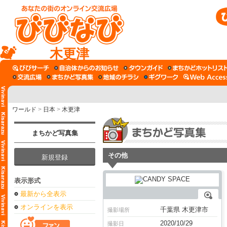
木更津
ワールド
>
日本
>
木更津
まちかど写真集
その他
新規登録
表示形式
最新から全表示
オンラインを表示
千葉県 木更津市
撮影場所
2020/10/29
撮影日