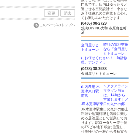
広くご利用いただける焼肉専
門店です。店内はゆったりと
過ごせる空間設計で、小さな
変更
消去
お子様連れのご家族も安心し
てお楽しみいただけます。
(0436) 98-2729
このページのトップへ
焼肉DINING大和 市原白金町
店
時計の電池交換
なら「金田屋リ
ヒトミューレ」
にお任せください！ 時計修
理、アンティ...
(0438) 38-3538
金田屋リヒトミューレ
＼アクアライン
マラソン当日
は、14時から
営業します！／
JR木更津駅東口の九州の郷...
JR木更津駅東口の九州の郷土
料理や地鶏料理を気軽に楽し
める居酒屋として営業してお
ります。駅ロータリー左手側
のTSビル地下1階に位置し、
仕事帰りの一杯から各種宴会