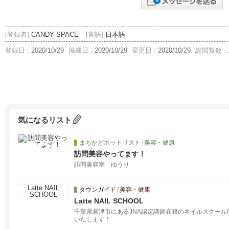
[登録者]
CANDY SPACE
[言語]
日本語
登録日 :
2020/10/29
掲載日 :
2020/10/29
変更日 :
2020/10/29
総閲覧数 :
気になるリスト
まちかどホットリスト
/
美容・健康
訪問美容やってます！
訪問美容室 ゆうり
タウンガイド
/
美容・健康
Latte NAIL SCHOOL
千葉県君津市にあるJNA認定講師在籍のネイルスクール/
いたします！