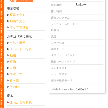
Unkown
撮影機種
表示切替
露出時間
写真で見る
露出プログラム
動画で見る
シャッタースピード
マップで見る
絞り値
カテゴリ別に表示
光源
自然・風景
フラッシュ
イベント・行事
露光モード
動物
ホワイト・バランス
植物
撮影シーン・タイプ
人物
コントラスト
スポーツ
シャープネス
食べ物
被写体撮影モード
その他
Web Access No.
1765227
戻る
まちかど写真集