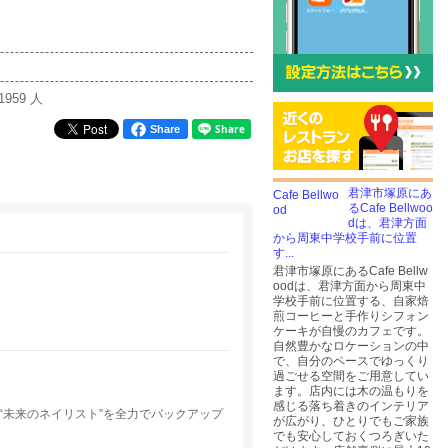
1959 人
Share
君津市塚原にあ
るCafe Bellwoo
dは、君津方面
から周東中学校手前に位置
す...
君津市塚原にあるCafe Bellw
oodは、君津方面から周東中
学校手前に位置する、自家焙
煎コーヒーと手作りシフォン
ケーキが自慢のカフェです。
自然豊かなロケーションの中
で、自分のペースでゆっくり
過ごせる空間をご用意してい
ます。店内には木の温もりを
感じる落ち着きのインテリア
“未来のネイリスト”を全力でバックアップ
が広がり、ひとりでもご家族
でも安心しておくつろぎいた