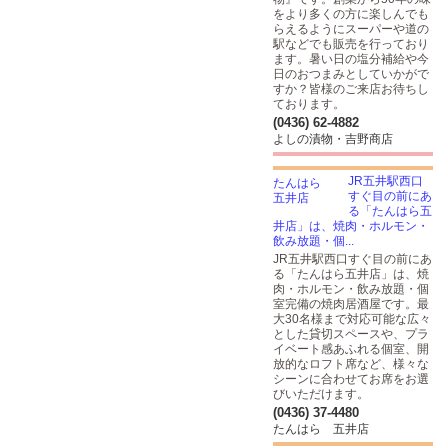
をより多くの方に楽しんでも
らえるようにスーパーや道の
駅などでも販売を行っており
ます。暑い日の塩分補給や今
日のおつまみとしていかがで
すか？皆様のご来店お待ちし
ております。
(0436) 62-4882
よしの漬物・吉野商店
JR五井駅西口
すぐ目の前にあ
る「たんはら五
井店」は、焼肉・ホルモン・
飲み放題・個...
JR五井駅西口すぐ目の前にあ
る「たんはら五井店」は、焼
肉・ホルモン・飲み放題・個
室完備の焼肉居酒屋です。最
大30名様まで対応可能な広々
とした貸切スペースや、プラ
イベート感あふれる個室、開
放的なロフト席など、様々な
シーンに合わせてお席をお選
びいただけます。
(0436) 37-4480
たんはら 五井店