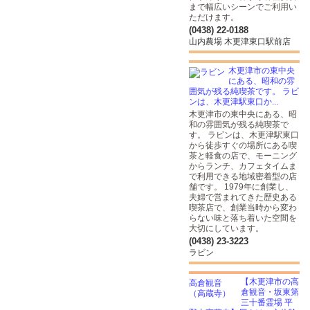
まで幅広いシーンでご利用い
ただけます。
(0438) 22-0188
山内農場 木更津東口駅前店
木更津市の東中央
にある、昭和の雰
囲気が残る純喫茶です。 ラビ
ンは、木更津駅東口か...
木更津市の東中央にある、昭
和の雰囲気が残る純喫茶で
す。 ラビンは、木更津駅東口
から徒歩すぐの場所にある喫
茶と軽食の店で、モーニング
からランチ、カフェタイムま
で利用できる地域密着型の店
舗です。 1979年に創業し、
夫婦で営まれてきた歴史ある
喫茶店で、創業当時から変わ
らない味と落ち着いた空間を
大切にしています。
(0438) 23-3223
ラビン
【木更津市の高
倉観音・坂東第
三十番霊場 平