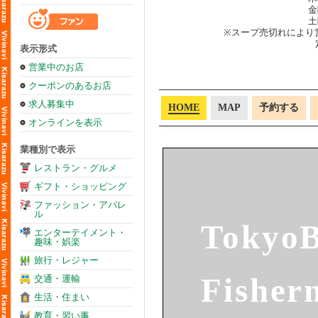
金
土
※スープ売切れにより
表示形式
営業中のお店
クーポンのあるお店
求人募集中
HOME
MAP
予約する
オンラインを表示
業種別で表示
レストラン・グルメ
ギフト・ショッピング
ファッション・アパレ
ル
Tokyo
エンターテイメント・
趣味・娯楽
旅行・レジャー
Fisher
交通・運輸
生活・住まい
教育・習い事