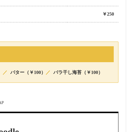
￥250
）
／
バター（￥100）
／
バラ干し海苔（￥100）
oodle