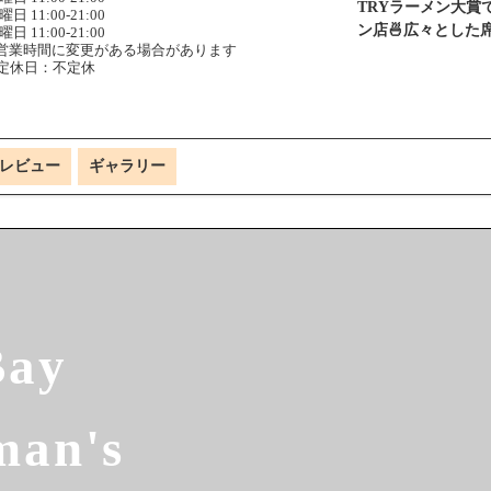
TRYラーメン大
曜日 11:00-21:00
ン店🍜広々とした
曜日 11:00-21:00
営業時間に変更がある場合があります
定休日：不定休
レビュー
ギャラリー
Bay
man's