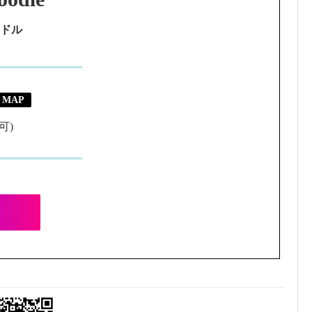
ードル
MAP
可)
m