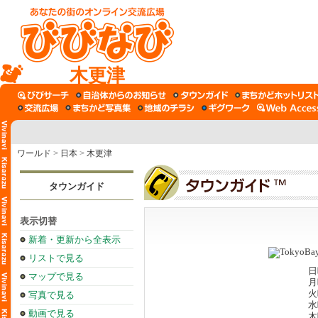
木更津
ワールド
>
日本
>
木更津
タウンガイド
表示切替
新着・更新から全表示
リストで見る
日
マップで見る
月
火
写真で見る
水
動画で見る
木