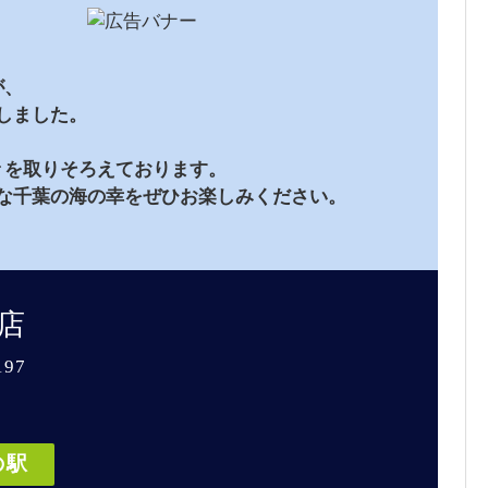
が、
たしました。
々を取りそろえております。
な千葉の海の幸をぜひお楽しみください。
店
97
の駅