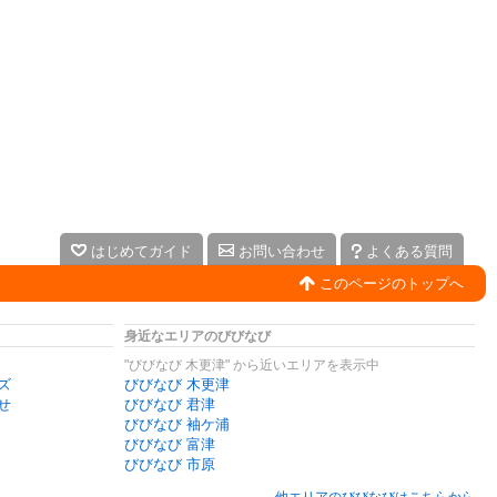
はじめてガイド
お問い合わせ
よくある質問
このページのトップへ
身近なエリアのびびなび
"びびなび 木更津" から近いエリアを表示中
ズ
びびなび 木更津
せ
びびなび 君津
びびなび 袖ケ浦
びびなび 富津
びびなび 市原