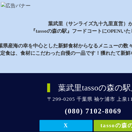
葉武里（サンライズ九十九里直営）
『tassoの森の駅』フードコートにOPENい
葉県産海の幸を中心とした新鮮食材からなるメニューの数
里定食は、食材にこだわった自慢の一品です！獲れたて新鮮
葉武里tassoの森の駅
〒299-0205 千葉県 袖ケ浦市 上泉11
(080) 7102-8069
X
tassoの森