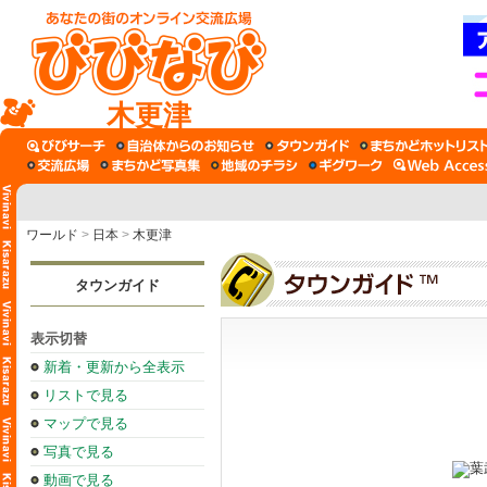
木更津
ワールド
>
日本
>
木更津
タウンガイド
表示切替
新着・更新から全表示
リストで見る
マップで見る
写真で見る
動画で見る