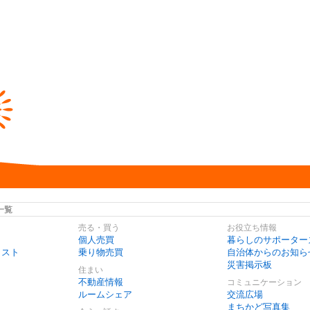
一覧
売る・買う
お役立ち情報
個人売買
暮らしのサポーター
リスト
乗り物売買
自治体からのお知ら
災害掲示板
住まい
不動産情報
コミュニケーション
ルームシェア
交流広場
まちかど写真集