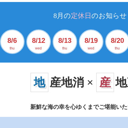
8月の
定休日
のお知らせ
8/6
8/12
8/13
8/19
8/20
thu
wed
thu
wed
thu
地
産地消 ×
産
地
新鮮な海の幸を心ゆくまでご堪能いた