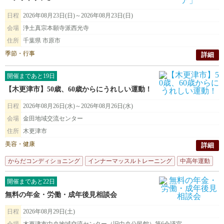
日程
2026年08月23日(日)～2026年08月23日(日)
会場
浄土真宗本願寺派西光寺
住所
千葉県 市原市
季節・行事
詳細
開催まであと19日
【木更津市】50歳、60歳からにうれしい運動！
日程
2026年08月26日(水)～2026年08月26日(水)
会場
金田地域交流センター
住所
木更津市
美容・健康
詳細
からだコンディショニング
インナーマッスルトレーニング
中高年運動
姿
開催まであと22日
無料の年金・労働・成年後見相談会
日程
2026年08月29日(土)