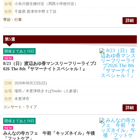
会場
小糸川後生橋付近（周西小学校付近）
住所
千葉県 君津市中野３丁目
季節・行事
詳細
第5週
開催まであと16日
NEW
8/23（日）渡辺あゆ香マンスリーフリーライブ2
026 The 8th『サマーナイトスペシャル！』
日程
2026年08月23日(日)
会場
場所／木更津焼きそばStudio（人参湯）
住所
木更津市
コンサート・ライブ
詳細
開催まであと16日
NEW
みんなの寺カフェ 午前「キッズネイル」午後
「フットケア」