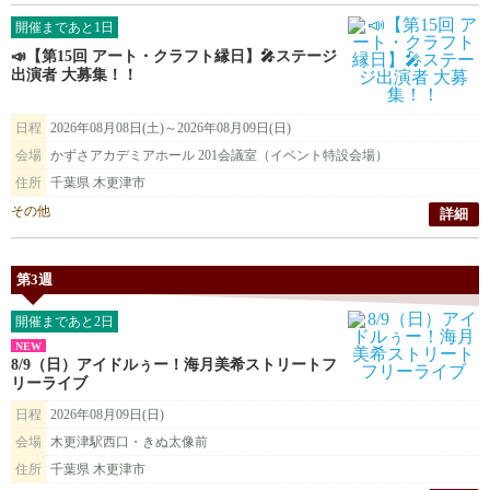
開催まであと1日
📣【第15回 アート・クラフト縁日】🎤ステージ
出演者 大募集！！
日程
2026年08月08日(土)～2026年08月09日(日)
会場
かずさアカデミアホール 201会議室（イベント特設会場）
住所
千葉県 木更津市
その他
詳細
第3週
開催まであと2日
NEW
8/9（日）アイドルぅー！海月美希ストリートフ
リーライブ
日程
2026年08月09日(日)
会場
木更津駅西口・きぬ太像前
住所
千葉県 木更津市