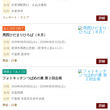
会場
木更津駅西口・きぬ太像前
住所
木更津市
コンサート・ライブ
詳細
あと24日で終了
周西ひだまりひろば（８月）
日程
2026年08月04日(火)～2026年08月31日(月)
会場
君津市周西公民館（君津市人見4-11-21）
住所
千葉県 君津市
季節・行事
詳細
開催まであと1日
フォトキッチンつばめの巣 第２回企画
日程
2026年08月08日(土)～2026年08月08日(土)
会場
京葉画廊
住所
千葉県 市原市五井中央西
季節・行事
詳細