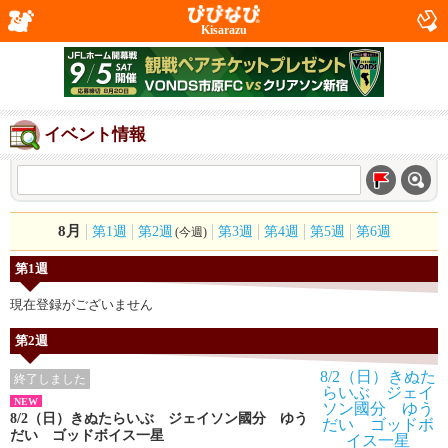
Kisarazu
イベント情報
8月
第1週
第2週
第3週
第4週
第5週
第6週
(今週)
第1週
現在登録がございません
第2週
終了しました
NEW
8/2（日）きぬたらいぶ ジェイソン國分 ゆう
だい ゴッドボイス一星