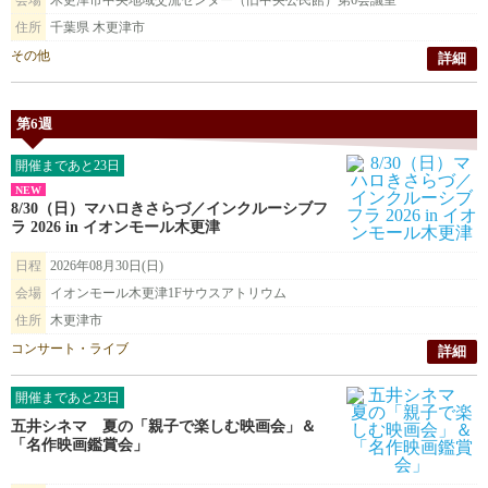
会場
木更津市中央地域交流センター（旧中央公民館）第6会議室
住所
千葉県 木更津市
その他
詳細
第6週
開催まであと23日
NEW
8/30（日）マハロきさらづ／インクルーシブフ
ラ 2026 in イオンモール木更津
日程
2026年08月30日(日)
会場
イオンモール木更津1Fサウスアトリウム
住所
木更津市
コンサート・ライブ
詳細
開催まであと23日
五井シネマ 夏の「親子で楽しむ映画会」＆
「名作映画鑑賞会」