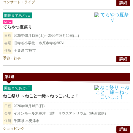
コンサート・ライブ
詳細
開催まであと8日
NEW
てらやつ夏祭り
日程
2026年08月15日(土)～2026年08月15日(土)
会場
旧寺谷小学校 市原市寺谷687-1
住所
千葉県 市原市
季節・行事
詳細
第4週
開催まであと9日
ねこ祭り ～ねこと一緒～ねっこいしょ！
日程
2026年08月16日(日)
会場
イオンモール木更津 1階 サウスアトリウム（映画館側）
住所
千葉県 木更津市
ショッピング
詳細