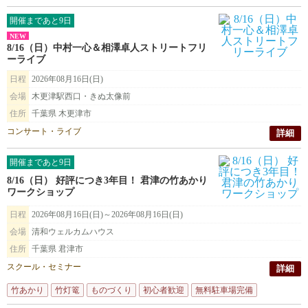
開催まであと9日
NEW
8/16（日）中村一心＆相澤卓人ストリートフリ
ーライブ
日程
2026年08月16日(日)
会場
木更津駅西口・きぬ太像前
住所
千葉県 木更津市
コンサート・ライブ
詳細
開催まであと9日
8/16（日） 好評につき3年目！ 君津の竹あかり
ワークショップ
日程
2026年08月16日(日)～2026年08月16日(日)
会場
清和ウェルカムハウス
住所
千葉県 君津市
スクール・セミナー
詳細
竹あかり
竹灯篭
ものづくり
初心者歓迎
無料駐車場完備