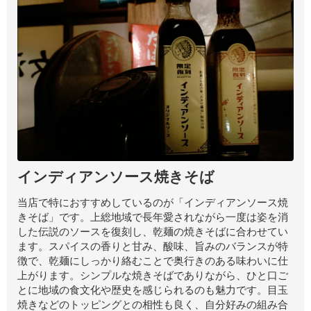
インディアンソース焼きそば
当店で特におすすめしているのが「インディアンソース焼
きそば」です。上総地域で長年愛されながら一度は姿を消
した伝説のソースを復刻し、乾麺の焼きそばに合わせてい
ます。スパイスの香りと甘み、酸味、旨みのバランスが特
徴で、乾麺にしっかり絡むことで奥行きのある味わいに仕
上がります。シンプルな焼きそばでありながら、ひと口ご
とに地域の食文化や歴史を感じられるのも魅力です。目玉
焼きなどのトッピングとの相性も良く、自分好みの組み合