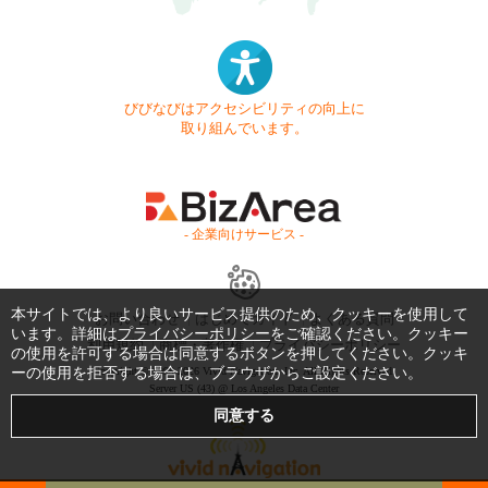
びびなびはアクセシビリティの向上に
取り組んでいます。
- 企業向けサービス -
本サイトでは、より良いサービス提供のため、クッキーを使用して
お問い合わせ
はじめてガイド
よくある質問
います。詳細は
プライバシーポリシー
をご確認ください。クッキー
利用規約
商標・著作権
プライバシーポリシー
の使用を許可する場合は同意するボタンを押してください。クッキ
ーの使用を拒否する場合は、ブラウザからご設定ください。
Copyright © 1999-2026 Vivid Navigation, Inc. All Rights Reserved.
Server US (43) @ Los Angeles Data Center