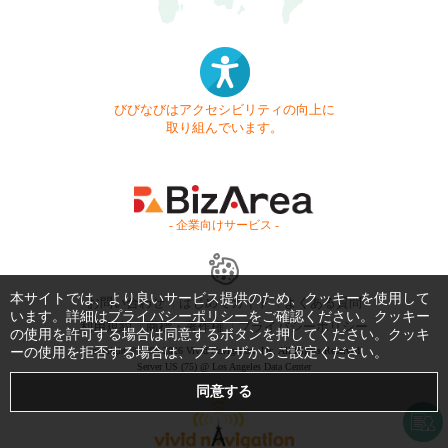
びびなびはアクセシビリティの向上に
取り組んでいます。
- 企業向けサービス -
本サイトでは、より良いサービス提供のため、クッキーを使用して
お問い合わせ
はじめてガイド
よくある質問
います。詳細は
プライバシーポリシー
をご確認ください。クッキー
利用規約
商標・著作権
プライバシーポリシー
の使用を許可する場合は同意するボタンを押してください。クッキ
ーの使用を拒否する場合は、ブラウザからご設定ください。
Copyright © 1999-2026 Vivid Navigation, Inc. All Rights Reserved.
Server US (75) @ Los Angeles Data Center