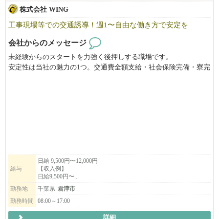
株式会社 WING
工事現場等での交通誘導！週1〜自由な働き方で安定を
会社からのメッセージ
未経験からのスタートを力強く後押しする職場です。
安定性は当社の魅力の1つ。交通費全額支給・社会保険完備・寮完
備。週休2日or1日、働き方を選べます。
会社見学はいつでもOK！お気軽にお問い合わせください。
正社員も同時募集中！
日給 9,500円〜12,000円
給与
【収入例】
日給9,500円〜...
勤務地
千葉県
君津市
勤務時間
08:00～17:00
詳細