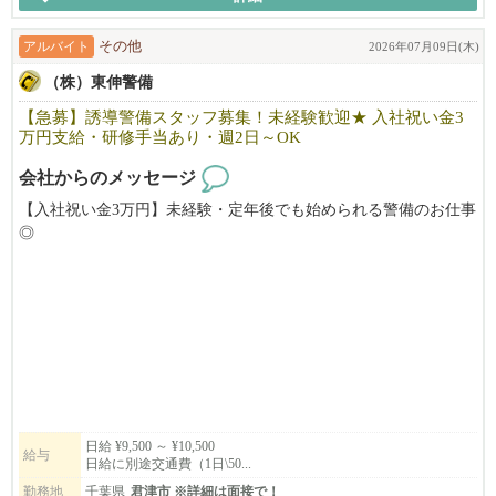
アルバイト
その他
2026年07月09日(木)
（株）東伸警備
【急募】誘導警備スタッフ募集！未経験歓迎★ 入社祝い金3
万円支給・研修手当あり・週2日～OK
会社からのメッセージ
【入社祝い金3万円】未経験・定年後でも始められる警備のお仕事
◎
主に君津市や木更津市が勤務地となります。※週2日～5日で自身
のペースで勤務可能です。
豊富に警備の経験をお持ちの方から、これまでは異業種で働いて
いた未経験の方まで
経歴や年齢に囚われずに協力し合って働いています！
自分のペースで仕事もプライベートも充実させながら働きたい
日給 ¥9,500 ～ ¥10,500
給与
日給に別途交通費（1日\50...
方、東伸警備で働きませんか？
年齢・性別・経験は問いません。入社後の研修でしっかりと交通
勤務地
千葉県
君津市 ※詳細は面接で！