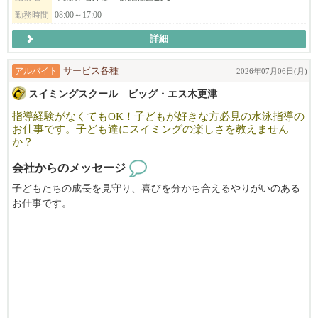
誘導について学ぶ研修期間があるので未経験で始められる方も多
勤務時間
08:00～17:00
いです！天候に左右されることもないので安定して働くことが出
詳細
来ます。資格や経験をお持ちの方には手当もありますのでご経験
のある方もぜひご応募ください！
アルバイト
サービス各種
2026年07月06日(月)
スイミングスクール ビッグ・エス木更津
指導経験がなくてもOK！子どもが好きな方必見の水泳指導の
お仕事です。子ども達にスイミングの楽しさを教えません
か？
会社からのメッセージ
子どもたちの成長を見守り、喜びを分かち合えるやりがいのある
お仕事です。
指導経験がなくても、熱意とやる気があれば歓迎！しっかりとし
た研修制度でサポートいたします♪
明るく、楽しく働ける環境が整っています！
子どもたちにスイミングの楽しさを一緒に教えていきませんか？