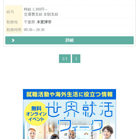
受付フロントスタッフも同時募集中！
ご応募お待ちしております！
時給 1,300円～
給与
交通費支給 全額支給
勤務地
千葉県
木更津市
勤務時間
09:30～20:30
詳細
1/1
1