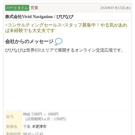
えてくださる方を募集しています！
パートタイム
営業
2026年07月15日(水)
様々な業種の方にお話を聞きに行くので幅広い知識が付きます。
株式会社Vivid Navigation / びびなび
日本だけでなくアメリカにも本社があるため、ハワイ・ロサンゼ
<コンサルティングセールス>スタッフ募集中！やる気があれ
ルスでの海外担当部署の研修制度も完備！
ば未経験でも大丈夫です
会社からのメッセージ
びびなびは世界631エリアで展開するオンライン交流広場です。
コンサルティングセールスとしてお客様のところに伺い、WEBや
チラシ等に
広告を掲載するご案内をしていただきます。
営業・マーケティングを学んでいきたい方のご応募お待ちしてお
ります！
未経験でもやる気があれば大丈夫です。
即戦力となりご活躍いただける方をお待ちしております。
時給 1500円 ～ 1800円
給与
（試用期間3ヵ月：1200円）
会社のモットーは「できる限り、自分たちの手で、一から作り上
げる！」
勤務地
千葉
木更津市
やる気次第で、あなたのアイデアや夢を実現させることが可能で
勤務時間
08:45～17:45