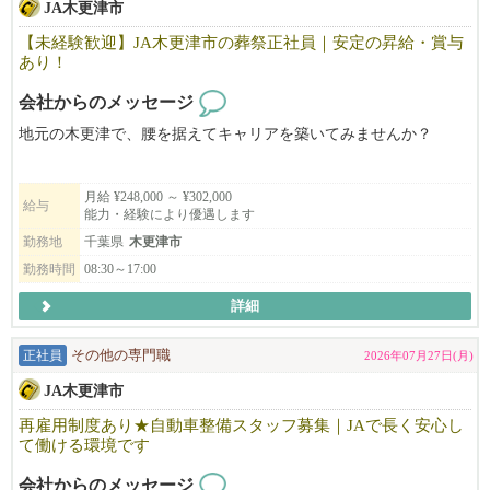
JA木更津市
【未経験歓迎】JA木更津市の葬祭正社員｜安定の昇給・賞与
あり！
会社からのメッセージ
地元の木更津で、腰を据えてキャリアを築いてみませんか？
JA木更津市（木更津市農業協同組合）では、葬祭業務を行う正社
月給 ¥248,000 ～ ¥302,000
員を募集しています。
給与
能力・経験により優遇します
勤務地
千葉県
木更津市
千葉県木更津市を中心に、地域の方々の人生の節目をサポートす
勤務時間
08:30～17:00
るお仕事です。
詳細
「人の役に立ちたい」「安定した環境で長く働きたい」という方
にぴったりです！
正社員
その他の専門職
2026年07月27日(月)
JA木更津市
再雇用制度あり★自動車整備スタッフ募集｜JAで長く安心し
て働ける環境です
会社からのメッセージ