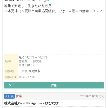
地元で安定して働きたい方必見！
JA木更津（木更津市農業協同組合）では、自動車の整備スタッフ
を募集しています。
地域の組合員さんとの距離も近く、「いつもありがとう」と直接
感謝される、やりがいのある仕事です。
長く安心して働ける環境で、あなたの経験を活かしませんか？職
場見学も可能ですので、お気軽にお問い合わせください！
月給 24万円 ～ 30万円
給与
交通費：一部支給
※月上限：2...
勤務地
千葉県
木更津市
勤務時間
08:30～17:00
詳細
正社員
営業
2026年07月21日(火)
株式会社Vivid Navigation / びびなび