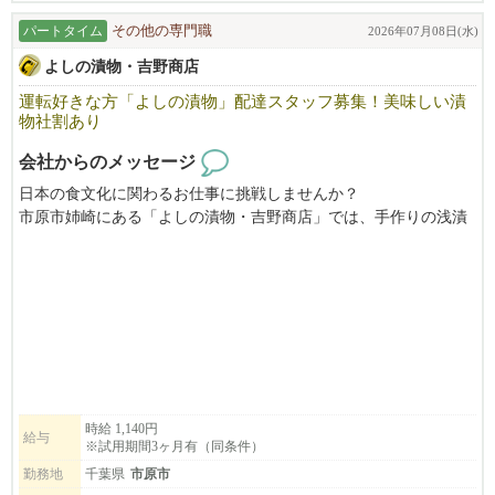
パートタイム
その他の専門職
2026年07月08日(水)
よしの漬物・吉野商店
運転好きな方「よしの漬物」配達スタッフ募集！美味しい漬
物社割あり
会社からのメッセージ
日本の食文化に関わるお仕事に挑戦しませんか？
市原市姉崎にある「よしの漬物・吉野商店」では、手作りの浅漬
けを製造・販売しています。
現在、漬物の配達スタッフを募集しております。
40・50・60代のスタッフが活躍中★ブランクのある方・未経験の
方でもOK
漬物知識は不要です。美味しい漬物の社員割引もございます♪
週3～週5勤務。お時間、日数をご相談ください。
時給 1,140円
給与
※試用期間3ヶ月有（同条件）
お気軽にご連絡ください。
勤務地
千葉県
市原市
TEL:0436-62-4882