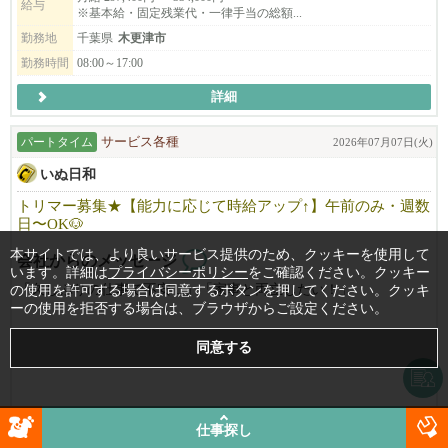
給与
※基本給・固定残業代・一律手当の総額...
◎年齢不問
勤務地
千葉県
木更津市
◎経験が浅い方も歓迎
勤務時間
08:00～17:00
◎ブランクのある方も歓迎
詳細
地域医療に貢献したい方、ぜひ私たちと一緒に働きませんか？
パートタイム
サービス各種
2026年07月07日(火)
いぬ日和
トリマー募集★【能力に応じて時給アップ↑】午前のみ・週数
日〜OK🐶
本サイトでは、より良いサービス提供のため、クッキーを使用して
会社からのメッセージ
います。詳細は
プライバシーポリシー
をご確認ください。クッキー
「久しぶりの仕事で不安…」「家事と両立したい！」
の使用を許可する場合は同意するボタンを押してください。クッキ
ーの使用を拒否する場合は、ブラウザからご設定ください。
そんな方にぴったりの、自由度高めな職場です✨
✅時給1,200円〜（能力に応じてどんどんUP！）
✅午前中のみ・短時間勤務OK
✅勤務時間、出勤日や休みは応相談◎
仕事探し
✅正社員もOK