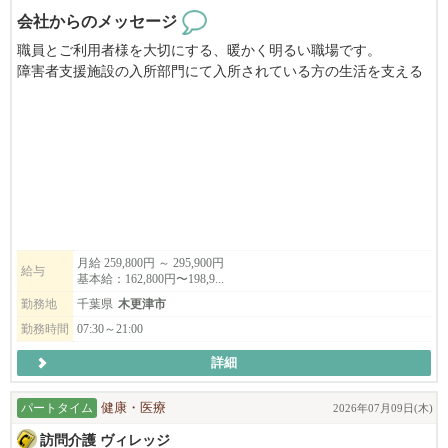
会社からのメッセージ
職員とご利用者様を大切にする、暖かく明るい職場です。
障害者支援施設の入所部門にて入所されている方の生活を支える
お仕事をしていただきます。人と接することが好きな方大歓迎で
す!。
月給 259,800円 ～ 295,900円
給与
基本給：162,800円〜198,9...
勤務地
千葉県
木更津市
勤務時間
07:30～21:00
詳細
パートタイム
健康・医療
2026年07月09日(木)
訪問介護 ヴィレッジ