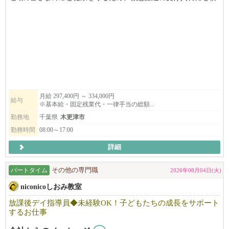
極的に対応し、地域医療に貢献しています。
◎フレッシュで活気あふれる職場環境
新しいクリニックということもあり、若い世代のスタッフが多数
活躍しています。
💡 この仕事のやりがい
循環器領域という「人の命に直結する医療現場」だからこそ、医
療の最前線で患者様が回復していく姿や、日常を取り戻していく
月給 297,400円 ～ 334,000円
給与
※基本給・固定残業代・一律手当の総額...
瞬間を直接目の当たりにできるため、日々の業務に大きなやりが
いと誇りを感じられます。
勤務地
千葉県
木更津市
勤務時間
08:00～17:00
🌟 こんな方をお待ちしています
詳細
・活気ある職場で、仲間とともに責任感を持って働き、患者様に
寄り添った温かいケアを提供したい方
・自身のスキルを高め、プロフェッショナルとして成長したい意
パートタイム
その他の専門職
2026年08月04日(火)
欲のある方
niconicoしおみ教室
患者さまにとって安心できる場所であることはもちろん、
放課後デイ指導員◆未経験OK！子どもたちの成長をサポート
するお仕事
スタッフにとっても「ここで働けてよかった」と思える職場であ
ることを大切にしています。