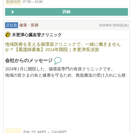
勤務時間
07:00～16:00
詳細
正社員
健康・医療
2026年07月08日(水)
木更津心臓血管クリニック
地域医療を支える循環器クリニックで、一緒に働きません
か？【看護師募集】2024年開院｜木更津長須賀
会社からのメッセージ
2024年1月に開院した、循環器専門の有床クリニックです。
地域の皆さまの命と健康を守るため、救急搬送の受け入れにも積
極的に対応し、地域医療に貢献しています。
患者さまにとって安心できる場所であることはもちろん、
スタッフにとっても「ここで働けてよかった」と思える職場であ
ることを大切にしています。
またプライベートも大切にしながら、
仕事には真剣に、そして前向きに取り組める――
そんなメリハリのある働き方を実現できる職場です。
月給 297,400円 ～ 334,000円