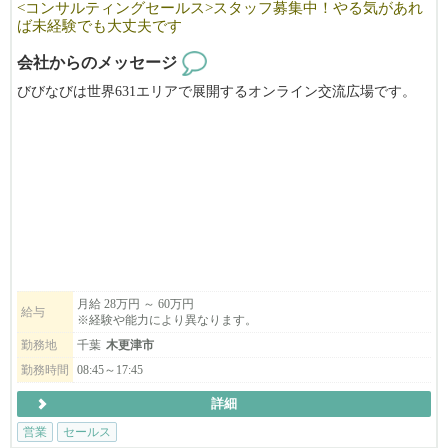
<コンサルティングセールス>スタッフ募集中！やる気があれ
ば未経験でも大丈夫です
会社からのメッセージ
びびなびは世界631エリアで展開するオンライン交流広場です。
コンサルティングセールスとしてお客様のところに伺い、WEBや
チラシ等に
広告を掲載するご案内をしていただきます。
営業・マーケティングを学んでいきたい方のご応募お待ちしてお
ります！
未経験でもやる気があれば大丈夫です。
即戦力となりご活躍いただける方をお待ちしております。
月給 28万円 ～ 60万円
給与
※経験や能力により異なります。
会社のモットーは「できる限り、自分たちの手で、一から作り上
げる！」
勤務地
千葉
木更津市
やる気次第で、あなたのアイデアや夢を実現させることが可能で
勤務時間
08:45～17:45
す。
詳細
一緒に新しいことに挑戦しませんか？
営業
セールス
地元や巷で話題の商品や企業の魅力をびびなびで世界中の人に伝