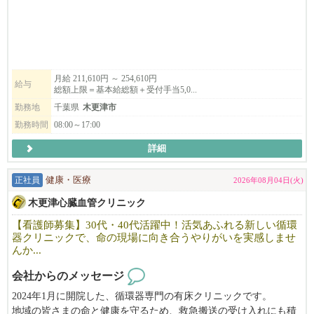
💡 未経験・無資格でも安心！
パソコンの基本入力スキルがあれば、医療業界が初めての方や資
格をお持ちでない方も応募可能です。先輩スタッフが丁寧にサポ
ートしてくれます。
🎯 こんな人におすすめ！
月給 211,610円 ～ 254,610円
給与
総額上限＝基本給総額＋受付手当5,0...
・新しくきれいなクリニックで気持ちよく働きたい方
・医療事務の経験を活かしたい方、または未経験から医療業界に
勤務地
千葉県
木更津市
挑戦したい方
勤務時間
08:00～17:00
・木更津市周辺で、車通勤ができる安定した正社員求人を探して
詳細
いる方
新しい仲間とともに、地域の医療を支えるクリニックを盛り上げ
正社員
健康・医療
2026年08月04日(火)
ていきませんか？
木更津心臓血管クリニック
先ずは気軽にお電話ください。
【看護師募集】30代・40代活躍中！活気あふれる新しい循環
器クリニックで、命の現場に向き合うやりがいを実感しませ
TEL：0438-38-5885
んか...
会社からのメッセージ
2024年1月に開院した、循環器専門の有床クリニックです。
地域の皆さまの命と健康を守るため、救急搬送の受け入れにも積