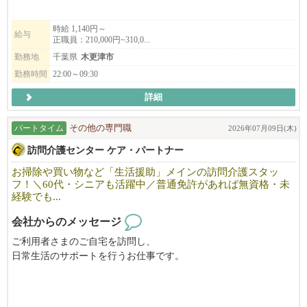
・自分らしく働きたい方
・新しい会社ならではの環境と人間関係に惹かれる方
時給 1,140円～
給与
正職員：210,000円~310,0...
勤務地
千葉県
木更津市
勤務時間
22:00～09:30
詳細
パートタイム
その他の専門職
2026年07月09日(木)
訪問介護センター ケア・パートナー
お掃除や買い物など「生活援助」メインの訪問介護スタッ
フ！＼60代・シニアも活躍中／普通免許があれば無資格・未
経験でも...
会社からのメッセージ
ご利用者さまのご自宅を訪問し、
日常生活のサポートを行うお仕事です。
身体介護や生活援助を通じて、
「自分らしく安心して暮らせる」