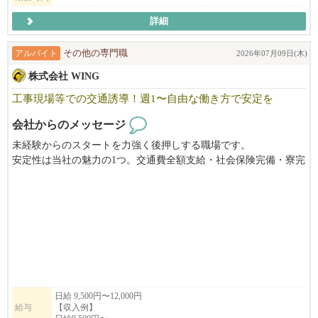
詳細
アルバイト
その他の専門職
2026年07月09日(木)
株式会社 WING
工事現場等での交通誘導！週1〜自由な働き方で安定を
会社からのメッセージ
未経験からのスタートを力強く後押しする職場です。
安定性は当社の魅力の1つ。交通費全額支給・社会保険完備・寮完
備。週休2日or1日、働き方を選べます。
会社見学はいつでもOK！お気軽にお問い合わせください。
正社員も同時募集中！
日給 9,500円〜12,000円
給与
【収入例】