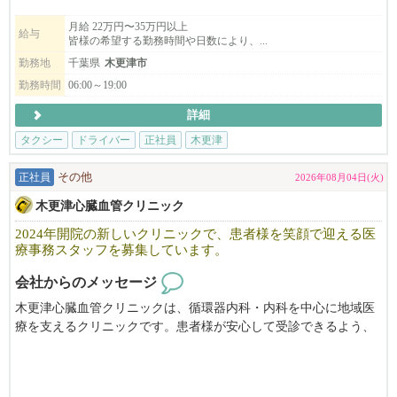
2種免許取得費用は全額会社で負担し、教習期間にも手当を支給し
ます。
月給 22万円〜35万円以上
給与
皆様の希望する勤務時間や日数により、...
入社祝金などの給与保障制度も充実しています。
勤務地
千葉県
木更津市
京成タクシーかずさでは、未経験者の方でも安心して働ける環境
勤務時間
06:00～19:00
が整っています。
詳細
働く上で、不安に思うことに「道がわからない」や「お客様の対
応がわからない」などがありますが
タクシー
ドライバー
正社員
木更津
一人ひとりに合った研修を行っております。
正社員
その他
2026年08月04日(火)
【会社説明会のおしらせ】
木更津心臓血管クリニック
会社説明会は木更津・袖ケ浦・館山等でも随時開催中！ ※公民
館のご都合により中止になる可能性がございます。
2024年開院の新しいクリニックで、患者様を笑顔で迎える医
スケジュールはこちらからご確認いただけます。詳しくはご覧く
療事務スタッフを募集しています。
ださい。
会社からのメッセージ
https://www.keiseitaxi.jp/kazusa/session_schedule/
木更津心臓血管クリニックは、循環器内科・内科を中心に地域医
療を支えるクリニックです。患者様が安心して受診できるよう、
受付や会計、電話対応など、クリニックの「顔」として活躍して
いただける医療事務スタッフを募集します。