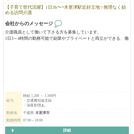
【子育て世代活躍】1日3h〜×木更津駅近好立地✨無理なく始
める訪問介護
会社からのメッセージ
介護職員として働いて下さる方を募集しています。
1日3～4時間の勤務可能で副業やプライベートと両立ができる、働
きやすい職場です！
女性の多い職場の為女性が働きやすい環境づくりを行っていま
す。
訪問介護は木更津市内が中心、施設も駅近でアクセス良好です。
子育て世代も活躍中！
ぜひご応募ください。
（ご応募の際はびびなびを見たとお伝えいただくとスムーズで
時給 1,200 ～ 1,500円
給与
・交通費別途支給
す。）
・深夜割増あ...
勤務地
千葉県
木更津市
勤務時間
07:00～18:00
詳細