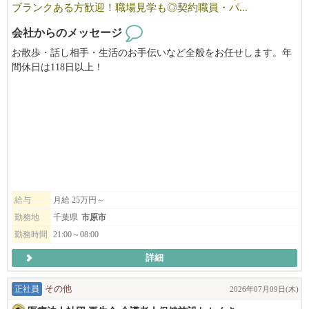
〇 シフトによる（勤務日は事前に相談可）
ブランクある方歓迎！職場見学も◎契約職員・パ...
〇 有給休暇（法定通り）
会社からのメッセージ
〇 希望休の相談も柔軟に対応します！
〇 五井駅から車で︎︎5分！
お散歩・話し相手・生活のお手伝いなど全般をお任せします。年
〇 マイカー通勤可（駐車場完備）
間休日は118日以上！
〇 訪問先への直行直帰が可能です。
[契約職員]夜勤なし
[パート]週1～・時間応相談
マイカー通勤可／直行直帰OK
※※夜勤看護師さんも同時募集中！(8時間勤務・3時間休憩)
時給 1,400円〜
※ 交通費（ガソリン代）は移動距離に応じて支給
※ 試用期間1ヶ月（条件変更なし）
【待遇・福利厚生】
給与
月給 25万円～
■ 社会保険完備（週30時間以上勤務の場合）
勤務地
千葉県
市原市
■ 資格取得支援制度あり
勤務時間
21:00～08:00
■ 研修制度充実
■ 交通費支給
詳細
■ 車・バイク通勤OK（駐車場あり）
正社員
その他
2026年07月09日(木)