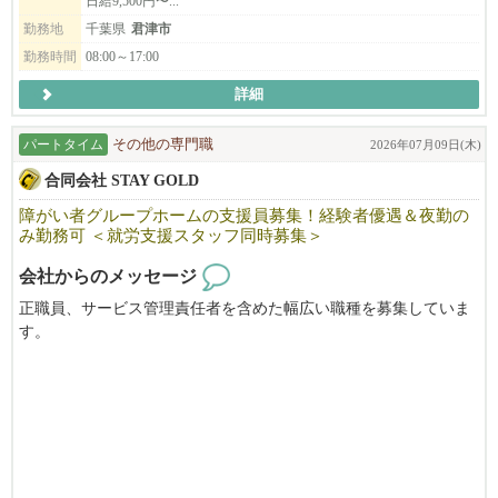
日給9,500円〜...
勤務地
千葉県
君津市
勤務時間
08:00～17:00
詳細
パートタイム
その他の専門職
2026年07月09日(木)
合同会社 STAY GOLD
障がい者グループホームの支援員募集！経験者優遇＆夜勤の
み勤務可 ＜就労支援スタッフ同時募集＞
会社からのメッセージ
正職員、サービス管理責任者を含めた幅広い職種を募集していま
す。
就労継続支援B型事業所の就労支援スタッフも同時募集中です。
勤務時間について相談可能です。
詳細につきましては、面接時に改めてご説明いたします。
介護福祉士．サービス管理責任者等資格取得制度であなたの成長
を応援します。
・福祉、介護に興味のある方