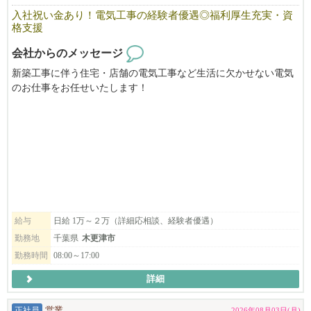
niconicoしおみ教室
入社祝い金あり！電気工事の経験者優遇◎福利厚生充実・資
千葉県木更津市潮見2-2-2
格支援
☎0438-25-8181
♢♢♢♢♢♢
会社からのメッセージ
新築工事に伴う住宅・店舗の電気工事など生活に欠かせない電気
のお仕事をお任せいたします！
充実した研修制度で、１つ１つ丁寧に教えます、未経験でもご安
心ください！
経験者の方は高待遇でお迎えします。
「楽しく仕事をしよう」を合言葉に、和気あいあいとした職場
で、わからないことがあればすぐに聞ける環境にあります。
私たちと一緒に充実の日々を送りながら、手に職をつけてみませ
んか？
給与
日給 1万～２万（詳細応相談、経験者優遇）
お気軽にお問い合わせください｡
勤務地
千葉県
木更津市
TEL:080-5372-1000
勤務時間
08:00～17:00
「びびなびを見た」とお伝え頂けますとスムーズです。
詳細
正社員
営業
2026年08月03日(月)