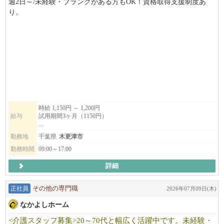
週2日～/未経験・ブランクがある方もOK！資格取得支援制度あ
✅ 1,400円〜の高時給でモチベーションもアップ！
り。
✅ ライフスタイルに合わせた自由度の高い働き方
放課後デイサービス指導員として働きませんか？
＼60代・年金受給者の方も歓迎！／
マイカー通勤◎ ご都合に合わせて無理なく働けるので、子育て
✅ 介護の資格がなくても大丈夫！会社が資格取得をサポートしま
世代も活躍中！
す。
柔軟にお勤めいただけます。
✅ 普通自動車運転免許をお持ちの方歓迎（運転できる方）。
✅ 生活援助（掃除・買い物・調理など）を中心に活躍できます
また、資格取得支援制度がありますので、働きながらスキルアッ
プを目指せます。
《必須要件》
時給 1,150円 ～ 1,200円
〇 普通自動車免許をお持ちの方
給与
試用期間3ヶ月（1150円）
子どもたちの生活支援に興味のある方、ぜひご応募ください！
〇 学歴不問（中卒・高卒の方も活躍中！）
...
勤務地
千葉県
木更津市
《こんな方を歓迎します！》
勤務時間
09:00～17:00
〇 未経験の方も大歓迎！
〇 主婦(夫)さん、フリーターさんが活躍できる職場
詳細
〇 人と丁寧に関わることが好きな方
〇 介護福祉士や初任者研修の資格が活かせます！
正社員
その他の専門職
2026年07月09日(木)
〇 ブランクある方も歓迎
なかよしホーム
〇 子育て中の方歓迎
〇 シニア歓迎
<介護スタッフ募集>20～70代と幅広く活躍中です。未経験・