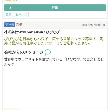
す。
詳細
一緒に新しいことに挑戦しませんか？
営業
セールス
地元や巷で話題の商品や企業の魅力をびびなびで世界中の人に伝
えてくださる方を募集しています！
正社員
営業
2026年07月10日(金)
様々な業種の方にお話を聞きに行くので幅広い知識が付きます。
株式会社Vivid Navigation / びびなび
日本だけでなくアメリカにも本社があるため、ハワイ・ロサンゼ
びびなびを日本からハワイに広める営業スタッフ募集！！海
ルスでの海外担当部署の研修制度も完備！
外と繋がるお仕事がしたい方、ぜひご応募ください。
会社からのメッセージ
世界中でウェブサイトを運営している「びびなび」で営業しませ
んか？
日本国内からハワイ、アメリカ本土への営業活動となります。
営業成績、勤務条件があえば海外への転勤もサポート可能。
海外勤務の経験がある方、これまでの経験を活かして海外と繋が
るお仕事がしたい方などぜひご応募ください。
基本的に即戦力となるご経験のある方を募集していますが、新た
に営業職へのチャレンジをしてみたい方、