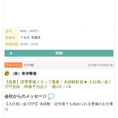
そんな毎日を支えるお手伝いをお願いします。
＼ 2025年6月OPEN！新しい事業所です ／
「ケア・パートナー」は、
2025年6月にオープンしたばかりの新しい事業所です。
スタッフはほぼ同じスタートなので、
給与
時給 1,400円～
上下関係の堅苦しさが少なく、
勤務地
千葉県
市原市
声かけや相談もしやすい雰囲気です。
勤務時間
08:00～18:00
年齢や経験、これまでの背景もさまざまな仲間が集まっており、
お互いを大切にしながら協力して働いています。
詳細
「はじめての職場は緊張する…」
そんな方でも、少しずつなじめる環境です。
アルバイト
その他
2026年07月09日(木)
調理や掃除が得意な方、
（株）東伸警備
人の役に立つ仕事に興味がある方は、
その得意を仕事にいかせます。
【急募】誘導警備スタッフ募集！未経験歓迎★ 入社祝い金3
新しい事業所だからこそ、
万円支給・研修手当あり・週2日～OK
働きやすい雰囲気をみんなで作っていける職場です。
会社からのメッセージ
┈┈┈┈┈┈┈ ここがPoint ┈┈┈┈┈┈┈
【入社祝い金3万円】未経験・定年後でも始められる警備のお仕事
✅ 2025年6月新規オープン！同期の仲間とスタート
◎
✅ 時給1,400円以上の高待遇でしっかり稼げる ✨
主に君津市や木更津市が勤務地となります。※週2日～5日で自身