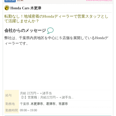
Honda Cars 木更津
転勤なし！地域密着のHondaディーラーで営業スタッフとし
て活躍しませんか？
会社からのメッセージ
弊社は、千葉県内房地区を中心に５店舗を展開しているHondaデ
ィーラーです。
転勤がないため、地域のお客様とじっくり信頼関係を築きなが
ら、腰を据えて働くことができます。
ホンダカーズ木更津では、お客様一人ひとりのライフスタイルに
合わせて、お車選びからご購入後のサポートまで、長く寄り添う
仕事をしています。
「この車にしてよかった。」
月給 22万円～＋諸手当
給与
【1】営業職：月給22万円～＋諸手当...
「相談してよかった。」
勤務地
千葉県
木更津市、君津市、市原市
そんな言葉をいただける瞬間が、この仕事の大きなやりがいで
勤務時間
09:00～19:00
す。