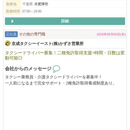
勤務地
千葉県
木更津市
勤務時間
07:00～20:00
詳細
正社員
その他の専門職
2026年08月06日(木)
京成タクシーイースト(株)かずさ営業所
タクシードライバー募集！二種免許取得支援×時間・日数は変
動可能◎
会社からのメッセージ
タクシー乗務員・介護タクシードライバーを募集中！
一人前になるまで完全サポート・2種免許取得養成制度あり。
地域最大の保有車両数・無線配車率6割以上！効率よく、無理なく
安定した収入を確保。
ライフスタイルに合わせた勤務が可能です。随時、説明会も開催
中。一日の流れや休みの取り方などさまざまなタクシーの本当の
姿をお伝えします！
男性・女性・未経験者でも大丈夫です。