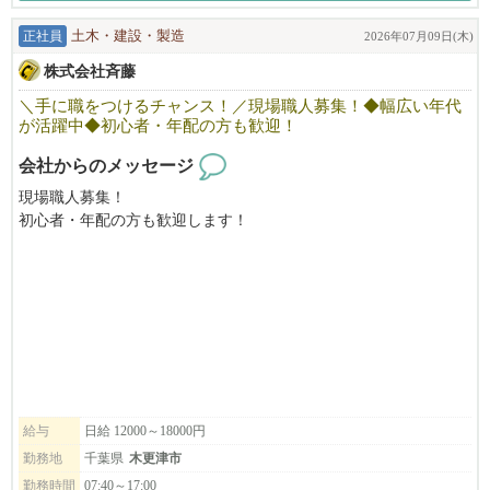
正社員
土木・建設・製造
2026年07月09日(木)
株式会社斉藤
＼手に職をつけるチャンス！／現場職人募集！◆幅広い年代
が活躍中◆初心者・年配の方も歓迎！
会社からのメッセージ
現場職人募集！
初心者・年配の方も歓迎します！
しっかりとした研修制度を設けておりますので、未経験の方でも
ご安心ください◎
手に職を付けたい方・物作りが好きな方、
お気軽にお問合せください！
お電話でご応募の際は「びびなびをみた」とお伝えいただくとス
ムーズです。
給与
日給 12000～18000円
勤務地
千葉県
木更津市
勤務時間
07:40～17:00