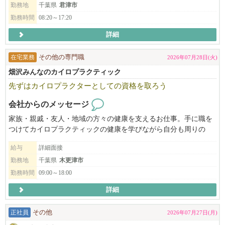
勤務地
千葉県
君津市
勤務時間
08:20～17:20
詳細
在宅業務
その他の専門職
2026年07月28日(火)
畑沢みんなのカイロプラクティック
先ずはカイロプラクターとしての資格を取ろう
会社からのメッセージ
家族・親戚・友人・地域の方々の健康を支えるお仕事。手に職を
つけてカイロプラクティックの健康を学びながら自分も周りの
方々も健康になれるお仕事です。楽しく一緒にやっていきましょ
給与
詳細面接
う。
勤務地
千葉県
木更津市
勤務時間
09:00～18:00
詳細
正社員
その他
2026年07月27日(月)