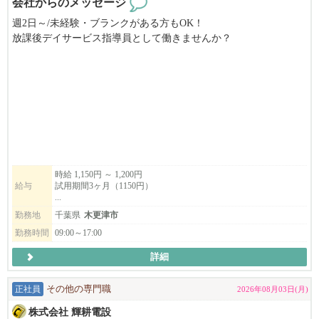
会社からのメッセージ
プライベートも大切にしながら、
週2日～/未経験・ブランクがある方もOK！
仕事には真剣に、そして前向きに取り組める――
放課後デイサービス指導員として働きませんか？
そんなメリハリのある働き方を実現できる職場です。
マイカー通勤◎ ご都合に合わせて無理なく働けるので、子育て
◎年齢不問
世代も活躍中！
◎経験が浅い方も歓迎
柔軟にお勤めいただけます。
◎ブランクのある方も歓迎
また、資格取得支援制度がありますので、働きながらスキルアッ
地域医療に貢献したい方、ぜひ私たちと一緒に働きませんか？
プを目指せます✨
何かわからないことがあれば、先ずは気軽にお電話ください。
一人ひとりが持つ可能性を広げ、安心して自分らしく成長出来る
時給 1,150円 ～ 1,200円
TEL：0438-38-5885
給与
試用期間3ヶ月（1150円）
居場所作りを目指しています。
...
小さな成功体験を積み重ねる事が出来る環境でお子様の成長を見
勤務地
千葉県
木更津市
守りませんか？
勤務時間
09:00～17:00
子どもたちの生活支援に興味のある方、ぜひお気軽にお問合せく
詳細
ださい！
正社員
その他の専門職
2026年08月03日(月)
♢♢♢♢♢♢
放課後等デイサービス
株式会社 輝耕電設