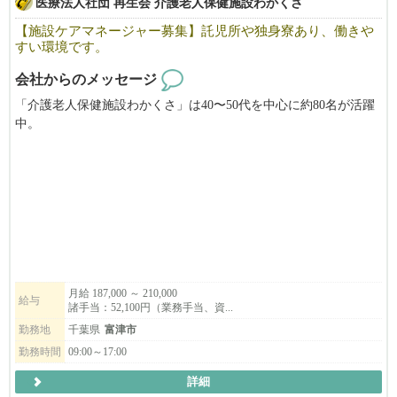
医療法人社団 再生会 介護老人保健施設わかくさ
【施設ケアマネージャー募集】託児所や独身寮あり、働きや
すい環境です。
会社からのメッセージ
「介護老人保健施設わかくさ」は40〜50代を中心に約80名が活躍
中。
職種の垣根を越えて助け合う、トラブルのない大変穏やかな職場
です。
今回は体制強化のため、新たに施設ケアマネージャーを増員募集
します。
ご応募、心よりお待ちしています！
月給 187,000 ～ 210,000
給与
諸手当：52,100円（業務手当、資...
勤務地
千葉県
富津市
勤務時間
09:00～17:00
詳細