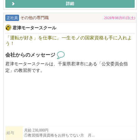
詳細
車が好きな方はもちろん、人と話すことが好きな方や、誰かの役
に立つ仕事がしたい方も大歓迎です。
正社員
その他の専門職
2026年08月01日(土)
君津モータースクール
先輩スタッフがしっかりサポートしますので、未経験からスター
トした方も安心して成長できる環境があります。
「運転が好き」を仕事に。一生モノの国家資格も手に入れよ
う！
地域のお客様との出会いを大切にしながら、一緒に働いてみませ
会社からのメッセージ
んか？
君津モータースクールは、千葉県君津市にある「公安委員会指
少しでも興味をお持ちいただけましたら、お気軽にお問い合わせ
定」の教習所です。
ください。
千葉県内屈指の広⼤なコースを持つことで、教習⽣の⽅からも好
あなたのご応募を心よりお待ちしております。
評をいただいております。充実したサービスを提供していくた
め、①教習指導員候補 ②教習指導員を募集しています。
年間休日：110日/昇給（給与改定）年1回、賞与年2回/経験者優遇/
普通車以外の車種（特殊車や二輪）の教習にも力を入れており、
整備士も同時募集中！(資格不要）
多様な指導員資格の取得が可能です。
指導員資格をお持ちの千葉県外から移住される場合、最大80万円
の支援もあります！
詳しくはホームページをご覧くださいませ。
月給 230,000円
給与
①教習指導員資格をお持ちでない方 月...