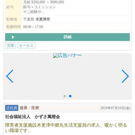
海外での挑戦をしてみたい方、びびなびへの熱い想いがある方、
月給 ¥260,000 ～ ¥600,000
給与
給与＋コミッション
などの採用も前向きに検討、応援しています。
※ご経験や...
勤務地
千葉県
木更津市
会社のモットーは「できる限り、自分たちの手で、一から作り上
げる！」
勤務時間
08:00～17:00
やる気次第で、あなたのアイデアや夢を実現させることが可能で
詳細
す。
一緒に新しいことに挑戦しませんか？
営業
セールス
ご自身の可能性や想いをびびなびに伝えてください。
新たなご縁を楽しみにしています！
正社員
健康・医療
2026年07月10日(金)
社会福祉法人 かずさ萬燈会
障害者支援施設木更津中郷丸生活支援員の求人、暖かく明る
い職場です。