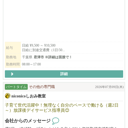
✅ 週1日〜・短時間もOK！柔軟なシフト相談が可能
のペースで勤務可能です。
✅ 直行直帰OK！プライベートとの両立もバッチリ
✅ 資格取得支援あり！働きながらスキルアップ
豊富に警備の経験をお持ちの方から、これまでは異業種で働いて
┈┈┈┈┈┈┈┈┈┈┈┈
いた未経験の方まで
経歴や年齢に囚われずに協力し合って働いています！
《具体的な業務内容》
〇 身体介護（入浴、排泄、お着替えの介助など）
〇 生活援助（お掃除、調理、お買い物代行など）
自分のペースで仕事もプライベートも充実させながら働きたい
日給 ¥9,500 ～ ¥10,500
給与
〇 利用者さまやご家族とのコミュニケーション
日給に別途交通費（1日\50...
方、東伸警備で働きませんか？
〇 ケア内容の簡単な記録・報告業務
年齢・性別・経験は問いません。入社後の研修でしっかりと交通
勤務地
千葉県
君津市 ※詳細は面接で！
誘導について学ぶ研修期間があるので未経験で始められる方も多
勤務時間
08:00～17:00
＼ 未経験でも大丈夫！ ／
いです！天候に左右されることもないので安定して働くことが出
「介護の仕事に興味はあるけど、
詳細
来ます。資格や経験をお持ちの方には手当もありますのでご経験
資格がないから不安…」という方も
のある方もぜひご応募ください！
ご安心ください！
パートタイム
その他の専門職
2026年07月09日(木)
当社では資格取得支援制度を完備。
niconicoしおみ教室
研修やフォロー体制も整っているため、
一から丁寧にお教えします。
子育て世代活躍中！無理なく自分のペースで働ける（週2日
あなたの「誰かを助けたい」という気持ちを
～）放課後デイサービス指導員😊
全力でバックアップします♪
会社からのメッセージ
✅ 新規事業所ならではの風通しの良さと一体感 ✨