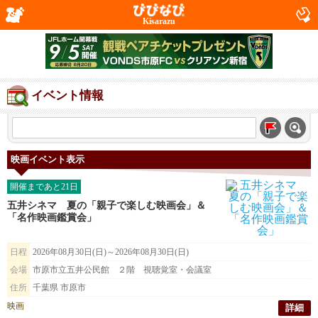
Kisarazu
イベント情報
映画イベント表示
開催まであと21日
五井シネマ 夏の「親子で楽しむ映画会」＆
「名作映画鑑賞会」
日程
2026年08月30日(日)～2026年08月30日(日)
会場
市原市立五井公民館 ２階 視聴覚室・会議室
住所
千葉県 市原市
映画
詳細