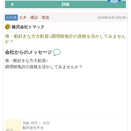
詳細
正社員
土木・建設・製造
2026年05月14日(木)
株式会社トマック
海・船好きな方大歓迎♪調理師免許の資格を活かしてみません
か？
会社からのメッセージ
海・船好きな方大歓迎♪
調理師免許の資格を活かしてみませんか？
株式会社トマックは海洋土木工事に参画している為、全国の海上
で作業をします。
今回は司厨長として、船内居住しながら船員の食事を提供するお
仕事です。
船員にとって食事は最大の楽しみであり、健康でいるための源と
なります。
『人のための料理を作るのが好き』や『喜んでもらうのが好き』
が叶う環境です。
月給 30万 ～ 45万
船内居住手当
船内居住でも1人1部屋ありプライベート空間がありますのでご安
給与