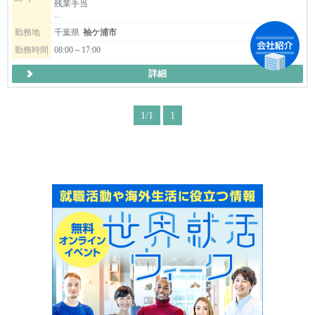
残業手当
心ください。
...
シニア層やどの世代でもやる気があれば活躍出来ますので気軽に
勤務地
千葉県
袖ケ浦市
ご連絡ください。
勤務時間
08:00～17:00
司厨長の料理動画を掲載していますので、是非ご覧ください♪
詳細
1/1
1