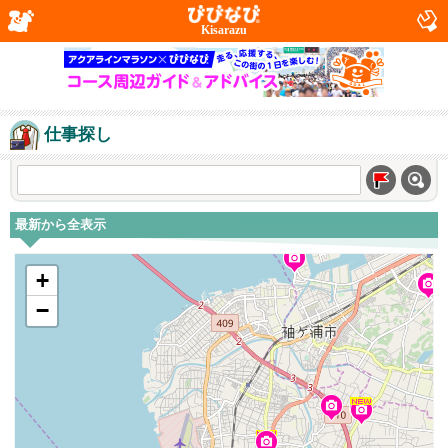
Kisarazu
仕事探し
最新から全表示
+
−