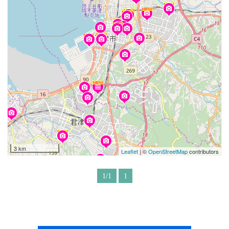
3 km
Leaflet
| ©
OpenStreetMap
contributors
1/1
1